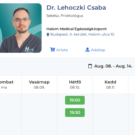
Dr. Lehoczki Csaba
Sebész, Proktológus
Halom Medical Egészségközpont
Budapest, X. kerület, Halom utca 10.
Árlista
Adatlap
Aug. 08. - Aug. 14.
ombat
Vasárnap
Hétfő
Kedd
ma
08.09.
08.10.
08.11.
19:00
19:30