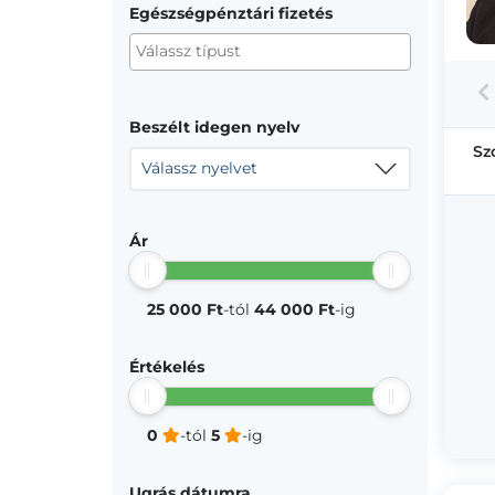
Egészségpénztári fizetés
Beszélt idegen nyelv
Sz
Válassz nyelvet
Ár
25 000 Ft
-tól
44 000 Ft
-ig
Értékelés
0
-tól
5
-ig
Ugrás dátumra