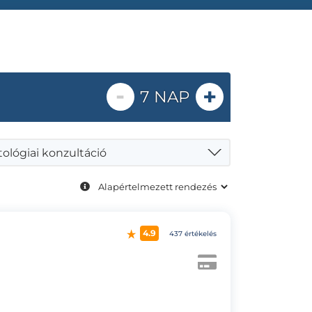
-
+
7 NAP
ológiai konzultáció
4.9
437 értékelés