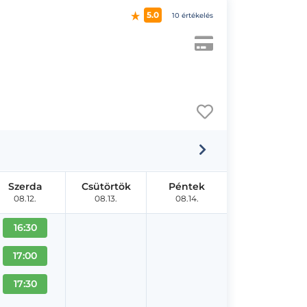
5.0
10 értékelés
Szerda
Csütörtök
Péntek
08.12.
08.13.
08.14.
16:30
17:00
17:30