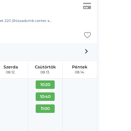
(Rózsadomb center a posta mellett)
Szerda
Csütörtök
Péntek
08.12.
08.13.
08.14.
10:20
10:40
11:00