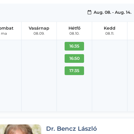
Aug. 08. - Aug. 14.
ombat
Vasárnap
Hétfő
Kedd
ma
08.09.
08.10.
08.11.
16:35
16:50
17:35
Dr. Bencz László