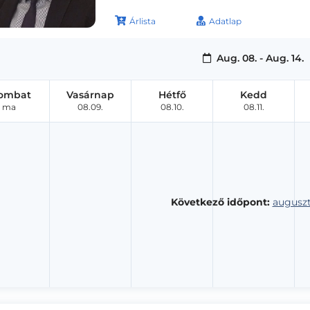
Árlista
Adatlap
Aug. 08. - Aug. 14.
ombat
Vasárnap
Hétfő
Kedd
ma
08.09.
08.10.
08.11.
Következő időpont:
auguszt