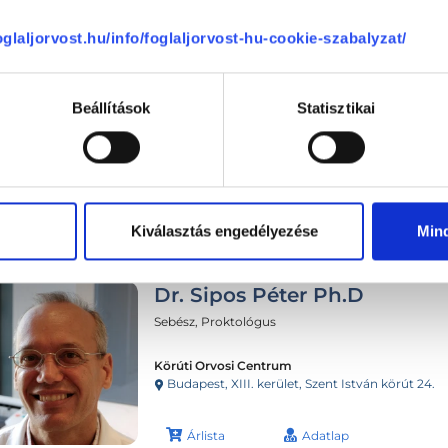
foglaljorvost.hu/info/foglaljorvost-hu-cookie-szabalyzat/
Beállítások
Statisztikai
Kiválasztás engedélyezése
Min
Dr. Sipos Péter Ph.D
Sebész, Proktológus
Körúti Orvosi Centrum
Budapest, XIII. kerület, Szent István körút 24.
Árlista
Adatlap