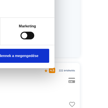
14:00
14:20
15:20
Marketing
15:40
16:20
dennek a megengedése
4.5
222 értékelés