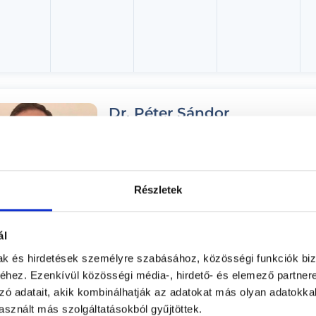
Dr. Péter Sándor
Sebész, Proktológus, Lézergyógyász
Medaid - Vác
Vác, Cházár András utca 1/a
Részletek
Árlista
Adatlap
ál
Aug. 08. - Aug. 14.
mak és hirdetések személyre szabásához, közösségi funkciók biz
hez. Ezenkívül közösségi média-, hirdető- és elemező partner
ombat
Vasárnap
Hétfő
Kedd
zó adatait, akik kombinálhatják az adatokat más olyan adatokka
ma
08.09.
08.10.
08.11.
sznált más szolgáltatásokból gyűjtöttek.