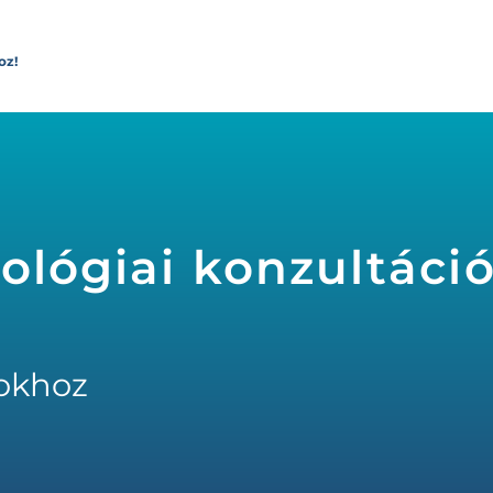
oz!
ológiai konzultáció
okhoz