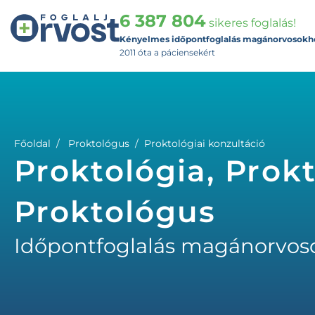
6 387 804
sikeres foglalás!
Kényelmes időpontfoglalás magánorvosokh
2011 óta a páciensekért
Főoldal
Proktológus
Proktológiai konzultáció
Proktológia, Prokt
Proktológus
Időpontfoglalás magánorvos