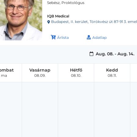
Sebész, Proktológus
IQB Medical
Budapest, II. kerület, Törökvész út 87-91 3. emelet 220 
Árlista
Adatlap
Aug. 08. - Aug. 14.
ombat
Vasárnap
Hétfő
Kedd
ma
08.09.
08.10.
08.11.