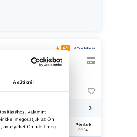
4.9
437 értékelés
A sütikről
tosításához, valamint
einkkel megosztjuk az Ön
Szerda
Csütörtök
Péntek
l, amelyeket Ön adott meg
08.12.
08.13.
08.14.