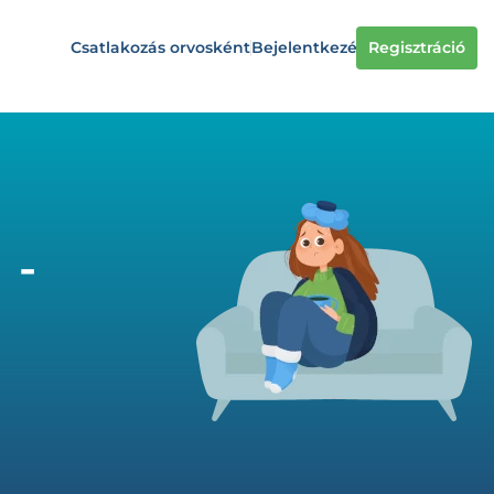
Csatlakozás orvosként
Bejelentkezés
Regisztráció
 -