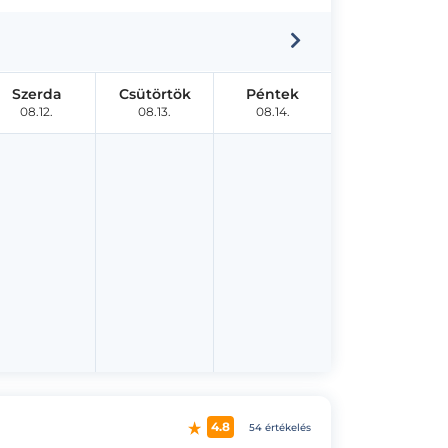
Szerda
Csütörtök
Péntek
08.12.
08.13.
08.14.
4.8
54 értékelés