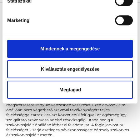
Statisztikai
Dr. Sipos Péter Ph.D
Sebész
Marketing
4.5
222 értékelés
Benyovszky Orvosi Központ
Budapest, VIII. kerület, Benyovszky Móric utca 10.
Mindennek a megengedése
Sajnáljuk, jelenleg nincs szabad időpont!
Kiválasztás engedélyezése
Árlista
Összes időpont
Profil
Megtagad
* Szakorvos jelölt (rezidens): általános orvosi oklevéllel rendelkező
orvos, aki jogszabályok szerinti szakorvosi szakképesítés
megszerzésére irányuló képzésben vesz részt. Ezen orvosok által
önállóan nem végezhető szakmai tevékenységért teljes
felelősséggel tartozik és azt közvetlenül felügyeli az egészségügyi
szolgáltató szakorvosa az első részvizsgáig, utána pedig a
szakorvosjelölt önállóan láthat el feladatokat. A foglaljorvost.hu
felelősségét kizárja esetleges névazonosságért bármely szakorvos
és szakorvosjelölt esetén.