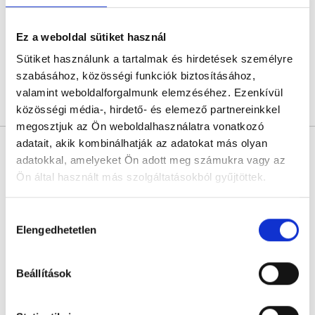
Királyerdei Klinika
Budapest, XXI. kerület, Szent István út 248-250.
Ez a weboldal sütiket használ
Következő időpont:
augusztus 26.
Sütiket használunk a tartalmak és hirdetések személyre
szabásához, közösségi funkciók biztosításához,
valamint weboldalforgalmunk elemzéséhez. Ezenkívül
Árlista
Összes időpont
Profil
közösségi média-, hirdető- és elemező partnereinkkel
megosztjuk az Ön weboldalhasználatra vonatkozó
adatait, akik kombinálhatják az adatokat más olyan
Dr. Semjéni - Tornyi Fanni
adatokkal, amelyeket Ön adott meg számukra vagy az
Sebész
Ön által használt más szolgáltatásokból gyűjtöttek.
5.0
2 értékelés
Árvai Medical Center
Cookie
Budapest, XVI. kerület, Nyílhegy u. 4.
Hozzájárulás
szabályzat:
https://foglaljorvost.hu/info/foglaljorvost-
Elengedhetetlen
kiválasztása
hu-cookie-szabalyzat/
Sajnáljuk, jelenleg nincs szabad időpont!
Beállítások
Árlista
Összes időpont
Profil