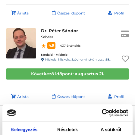
Árlista
Összes időpont
Profil
Dr. Péter Sándor
Sebész
4.9
437 értékelés
Medaid - Miskolc
Miskolc, Miskolc, Széchenyi István utca 58. 1/1.
Következő időpont:
augusztus 21.
Árlista
Összes időpont
Profil
Dr. Erős András
Proktológus
5.0
Beleegyezés
Részletek
A sütikről
110 értékelés