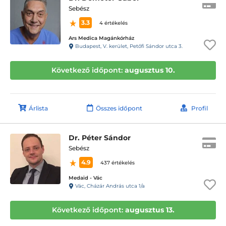
Sebész
3.3
4 értékelés
Ars Medica Magánkórház
Budapest, V. kerület, Petőfi Sándor utca 3.
Következő időpont:
augusztus 10.
Árlista
Összes időpont
Profil
Dr. Péter Sándor
Sebész
4.9
437 értékelés
Medaid - Vác
Vác, Cházár András utca 1/a
Következő időpont:
augusztus 13.