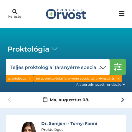
keresés
Proktológia
Teljes proktológiai (aranyérre specializált) kivizsgálás
proktológus
teljes proktológiai (aranyérre specializált) kivizsgálás
Ma,
augusztus 08.
Dr. Semjéni - Tornyi Fanni
Proktológus