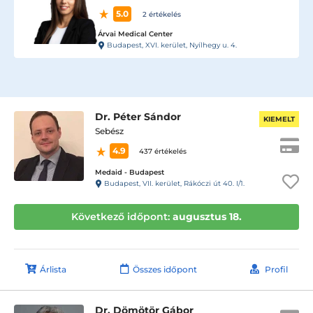
5.0
2 értékelés
Árvai Medical Center
Budapest, XVI. kerület, Nyílhegy u. 4.
Dr. Péter Sándor
KIEMELT
Sebész
4.9
437 értékelés
Medaid - Budapest
Budapest, VII. kerület, Rákóczi út 40. I/1.
Következő időpont:
augusztus 18.
Árlista
Összes időpont
Profil
Dr. Dömötör Gábor