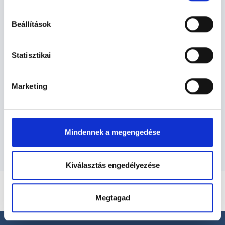
Proktológus Budapest, X.
hu-cookie-szabalyzat/
kerület - Proktológia
Beállítások
Statisztikai
Proktológia TERÜLETHEZ KAPCSOLÓDÓ
SZAKTERÜLETEK
Marketing
Szolgáltatások
Budapesti és vidéki proktológus orvosok
Mindennek a megengedése
Kiválasztás engedélyezése
Megtagad