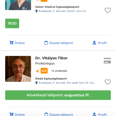
Halom Medical Egészségközpont
Budapest, X. kerület, Halom utca 10.
19:30
Árlista
Összes időpont
Profil
Dr. Vitályos Tibor
Proktológus
4.9
14 értékelés
Árkád Egészségközpont
Budapest, X. kerület, Örs vezér tere 25. Fsz.048
Következő időpont:
augusztus 17.
Árlista
Összes időpont
Profil