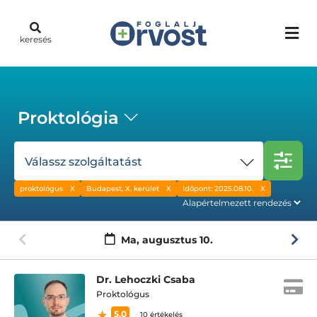
keresés
Proktológia
Válassz szolgáltatást
proktológus
Budapest, X. kerület
Időpont: 2025.08.10.
Ma,
augusztus 10.
Dr. Lehoczki Csaba
Proktológus
5.0
10 értékelés