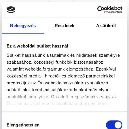
* Szakorvos jelölt (rezidens): általános orvosi oklevéllel rendelkező
orvos, aki jogszabályok szerinti szakorvosi szakképesítés
megszerzésére irányuló képzésben vesz részt. Ezen orvosok által
Beleegyezés
Részletek
A sütikről
önállóan nem végezhető szakmai tevékenységért teljes
felelősséggel tartozik és azt közvetlenül felügyeli az egészségügyi
szolgáltató szakorvosa az első részvizsgáig, utána pedig a
szakorvosjelölt önállóan láthat el feladatokat. A foglaljorvost.hu
felelősségét kizárja esetleges névazonosságért bármely szakorvos
Ez a weboldal sütiket használ
és szakorvosjelölt esetén.
Sütiket használunk a tartalmak és hirdetések személyre
szabásához, közösségi funkciók biztosításához,
valamint weboldalforgalmunk elemzéséhez. Ezenkívül
Főoldal
Proktológus
Budapest, X. kerület
közösségi média-, hirdető- és elemező partnereinkkel
Proktológus Budapest, X. kerület
megosztjuk az Ön weboldalhasználatra vonatkozó
adatait, akik kombinálhatják az adatokat más olyan
adatokkal, amelyeket Ön adott meg számukra vagy az
Ön által használt más szolgáltatásokból gyűjtöttek.
Cookie
Hozzájárulás
szabályzat:
https://foglaljorvost.hu/info/foglaljorvost-
Elengedhetetlen
kiválasztása