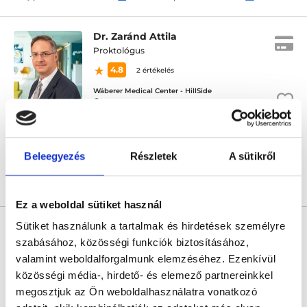
Dr. Zaránd Attila
Proktológus
4.8
2 értékelés
Wáberer Medical Center - HillSide
Budapest, XII. kerület, Alkotás utca 55-61. Hillside
Sajnáljuk, jelenleg nincs szabad időpont!
Beleegyezés
Részletek
A sütikről
Árlista
Összes időpont
Profil
Ez a weboldal sütiket használ
* Szakorvos jelölt (rezidens): általános orvosi oklevéllel rendelkező
Sütiket használunk a tartalmak és hirdetések személyre
orvos, aki jogszabályok szerinti szakorvosi szakképesítés
megszerzésére irányuló képzésben vesz részt. Ezen orvosok által
szabásához, közösségi funkciók biztosításához,
önállóan nem végezhető szakmai tevékenységért teljes
valamint weboldalforgalmunk elemzéséhez. Ezenkívül
felelősséggel tartozik és azt közvetlenül felügyeli az egészségügyi
szolgáltató szakorvosa az első részvizsgáig, utána pedig a
közösségi média-, hirdető- és elemező partnereinkkel
szakorvosjelölt önállóan láthat el feladatokat. A foglaljorvost.hu
megosztjuk az Ön weboldalhasználatra vonatkozó
felelősségét kizárja esetleges névazonosságért bármely szakorvos
és szakorvosjelölt esetén.