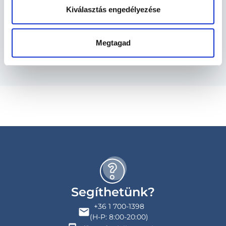
Kiválasztás engedélyezése
Szolgáltatások
Budapesti és vidéki proktológus orvosok
Megtagad
Segíthetünk?
+36 1 700-1398
(H-P: 8:00-20:00)