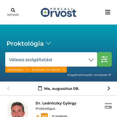
keresés
Proktológia
Válassz szolgáltatást
proktológus
Budapest, XII. kerület
Ma,
augusztus 08.
Dr. Ledniczky György
Proktológus
4.3
10 értékelés