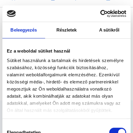
* Szakorvos jelölt (rezidens): általános orvosi oklevéllel rendelkező
orvos, aki jogszabályok szerinti szakorvosi szakképesítés
megszerzésére irányuló képzésben vesz részt. Ezen orvosok által
önállóan nem végezhető szakmai tevékenységért teljes
Beleegyezés
Részletek
A sütikről
felelősséggel tartozik és azt közvetlenül felügyeli az egészségügyi
szolgáltató szakorvosa az első részvizsgáig, utána pedig a
szakorvosjelölt önállóan láthat el feladatokat. A foglaljorvost.hu
felelősségét kizárja esetleges névazonosságért bármely szakorvos
és szakorvosjelölt esetén.
Ez a weboldal sütiket használ
Sütiket használunk a tartalmak és hirdetések személyre
szabásához, közösségi funkciók biztosításához,
Főoldal
Pszichoterapeuta
Budapest, XX. kerület
valamint weboldalforgalmunk elemzéséhez. Ezenkívül
közösségi média-, hirdető- és elemező partnereinkkel
Pszichoterapeuta Budapest, XX. kerület
megosztjuk az Ön weboldalhasználatra vonatkozó
adatait, akik kombinálhatják az adatokat más olyan
adatokkal, amelyeket Ön adott meg számukra vagy az
Ön által használt más szolgáltatásokból gyűjtöttek.
Cookie
Hozzájárulás
szabályzat:
https://foglaljorvost.hu/info/foglaljorvost-
Elengedhetetlen