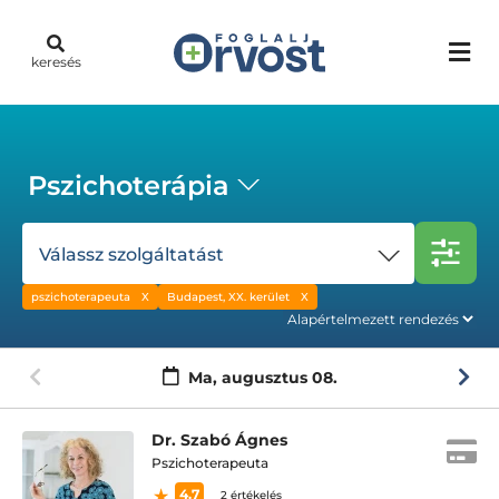
keresés
Pszichoterápia
Válassz szolgáltatást
pszichoterapeuta
Budapest, XX. kerület
Ma,
augusztus 08.
Dr. Szabó Ágnes
Pszichoterapeuta
4.7
2 értékelés