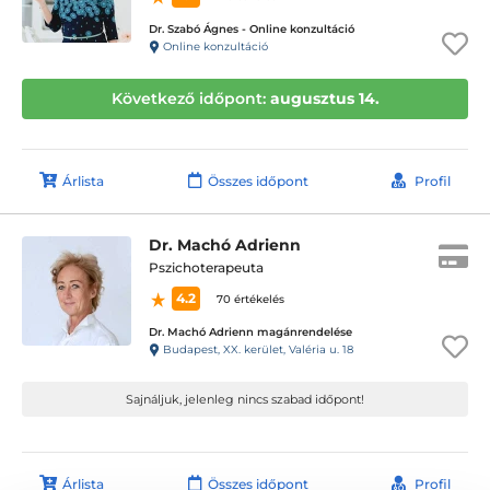
Dr. Szabó Ágnes - Online konzultáció
Online konzultáció
Következő időpont:
augusztus 14.
Árlista
Összes időpont
Profil
Dr. Machó Adrienn
Pszichoterapeuta
4.2
70 értékelés
Dr. Machó Adrienn magánrendelése
Budapest, XX. kerület, Valéria u. 18
Sajnáljuk, jelenleg nincs szabad időpont!
Árlista
Összes időpont
Profil