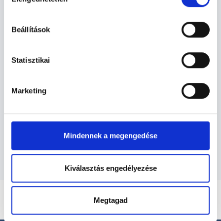
kiválasztása
Pszichoterapeuta Budapest, XX.
hu-cookie-szabalyzat/
kerület - Pszichoterápia
Beállítások
Pszichoterápia TERÜLETHEZ
Statisztikai
KAPCSOLÓDÓ SZAKTERÜLETEK
Marketing
Szolgáltatások
Budapesti és vidéki pszichoterapeuta
orvosok
Mindennek a megengedése
Kiválasztás engedélyezése
Megtagad