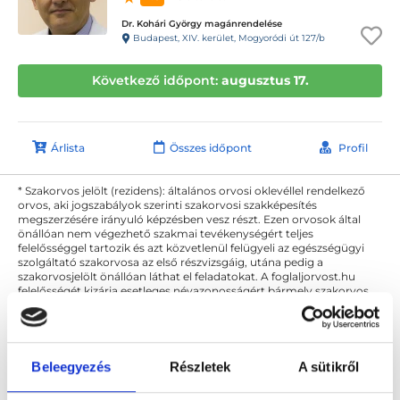
Dr. Kohári György magánrendelése
Budapest, XIV. kerület, Mogyoródi út 127/b
Következő időpont:
augusztus 17.
Árlista
Összes időpont
Profil
* Szakorvos jelölt (rezidens): általános orvosi oklevéllel rendelkező
orvos, aki jogszabályok szerinti szakorvosi szakképesítés
megszerzésére irányuló képzésben vesz részt. Ezen orvosok által
önállóan nem végezhető szakmai tevékenységért teljes
felelősséggel tartozik és azt közvetlenül felügyeli az egészségügyi
szolgáltató szakorvosa az első részvizsgáig, utána pedig a
szakorvosjelölt önállóan láthat el feladatokat. A foglaljorvost.hu
felelősségét kizárja esetleges névazonosságért bármely szakorvos
és szakorvosjelölt esetén.
Beleegyezés
Részletek
A sütikről
Főoldal
Pszichoterapeuta