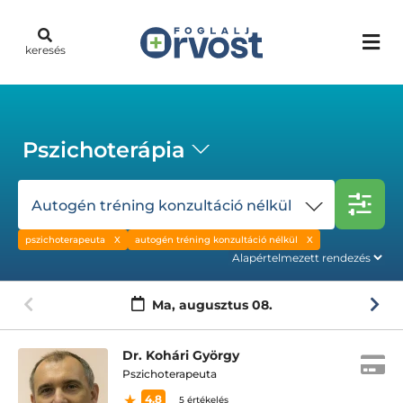
keresés
Pszichoterápia
Autogén tréning konzultáció nélkül
pszichoterapeuta
autogén tréning konzultáció nélkül
Ma,
augusztus 08.
Dr. Kohári György
Pszichoterapeuta
4.8
5 értékelés