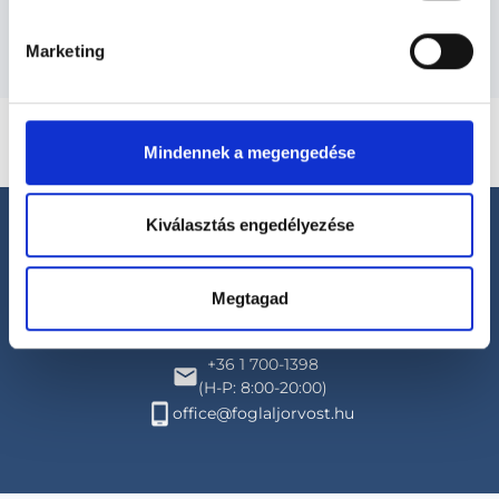
Marketing
Mindennek a megengedése
Kiválasztás engedélyezése
Megtagad
Segíthetünk?
+36 1 700-1398
(H-P: 8:00-20:00)
office@foglaljorvost.hu