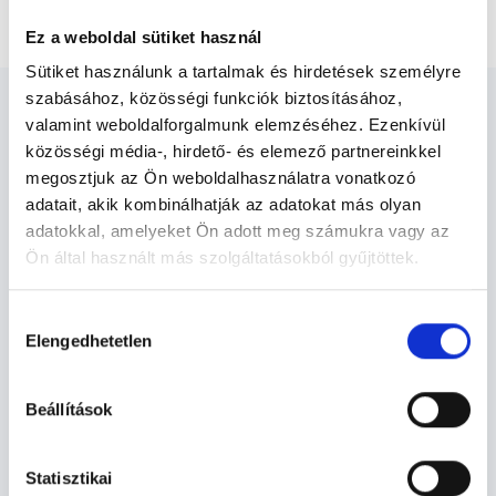
Autogén tréning konzultáció nélkül
Ez a weboldal sütiket használ
Sütiket használunk a tartalmak és hirdetések személyre
szabásához, közösségi funkciók biztosításához,
valamint weboldalforgalmunk elemzéséhez. Ezenkívül
közösségi média-, hirdető- és elemező partnereinkkel
megosztjuk az Ön weboldalhasználatra vonatkozó
Pszichoterapeuta -
adatait, akik kombinálhatják az adatokat más olyan
Pszichoterápia
adatokkal, amelyeket Ön adott meg számukra vagy az
Ön által használt más szolgáltatásokból gyűjtöttek.
Cookie
Pszichoterápia TERÜLETHEZ
Hozzájárulás
szabályzat:
https://foglaljorvost.hu/info/foglaljorvost-
Elengedhetetlen
KAPCSOLÓDÓ SZAKTERÜLETEK
kiválasztása
hu-cookie-szabalyzat/
Szolgáltatások
Beállítások
Budapesti és vidéki pszichoterapeuta
Statisztikai
orvosok