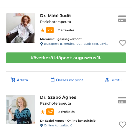
Dr. Máté Judit
Pszichoterapeuta
2.2
2 értékelés
Mammut Egészségközpont
Budapest, II. kerület, 1024 Budapest, Lövőház utca 1-5. Mammut II., 4. emelet
Következő időpont:
augusztus 11.
Árlista
Összes időpont
Profil
Dr. Szabó Ágnes
Pszichoterapeuta
4.7
2 értékelés
Dr. Szabó Ágnes - Online konzultáció
Online konzultáció