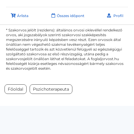
Árlista
Összes időpont
Profil
* Szakorvos jelölt (rezidens): általános orvosi oklevéllel rendelkező
orvos, aki jogszabályok szerinti szakorvosi szakképesítés
megszerzésére irányuló képzésben vesz részt. Ezen orvosok által
önállóan nem végezhető szakmai tevékenységért teljes
felelősséggel tartozik és azt közvetlenül felügyeli az egészségügyi
szolgáltató szakorvosa az első részvizsgáig, utána pedig a
szakorvosjelölt önállóan láthat el feladatokat. A foglaljorvost.hu
felelősségét kizárja esetleges névazonosságért bármely szakorvos
és szakorvosjelölt esetén.
Főoldal
Pszichoterapeuta