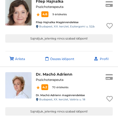
Filep Hajnalka
Pszichoterapeuta
4.6
9 értékelés
Filep Hajnalka Magánrendelése
Budapest, XIII. kerület, Esztergomi u. 52/a
Sajnáljuk, jelenleg nincs szabad időpont!
Árlista
Összes időpont
Profil
Dr. Machó Adrienn
Pszichoterapeuta
4.2
70 értékelés
Dr. Machó Adrienn magánrendelése
Budapest, XX. kerület, Valéria u. 18
Sajnáljuk, jelenleg nincs szabad időpont!