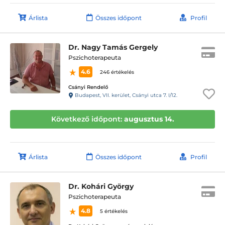
Árlista
Összes időpont
Profil
Dr. Nagy Tamás Gergely
Pszichoterapeuta
4.6
246 értékelés
Csányi Rendelő
Budapest, VII. kerület, Csányi utca 7. I/12.
Következő időpont:
augusztus 14.
Árlista
Összes időpont
Profil
Dr. Kohári György
Pszichoterapeuta
4.8
5 értékelés