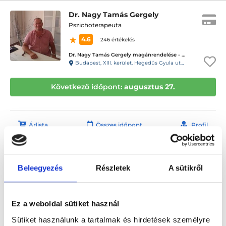
Dr. Nagy Tamás Gergely
Pszichoterapeuta
4.6
246 értékelés
Dr. Nagy Tamás Gergely magánrendelése - XIII. kerület Hegedűs Gyula utca
Budapest, XIII. kerület, Hegedűs Gyula utca 13. 1/3. (kapucsengő: 27)
Következő időpont:
augusztus 27.
Árlista
Összes időpont
Profil
Dr. Bognár Gabriella
Pszichoterapeuta
Beleegyezés
Részletek
A sütikről
5.0
8 értékelés
PszichoFészek - III. kerület - Felnőtt rendelő
Budapest, III. kerület, Vörösvári út 23. I. em. 3.
Ez a weboldal sütiket használ
Sütiket használunk a tartalmak és hirdetések személyre
Sajnáljuk, jelenleg nincs szabad időpont!