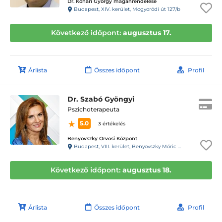
Dr. Kohári György magánrendelése
Budapest, XIV. kerület, Mogyoródi út 127/b
Következő időpont:
augusztus 17.
Árlista
Összes időpont
Profil
Dr. Szabó Gyöngyi
Pszichoterapeuta
5.0
3 értékelés
Benyovszky Orvosi Központ
Budapest, VIII. kerület, Benyovszky Móric utca 10.
Következő időpont:
augusztus 18.
Árlista
Összes időpont
Profil