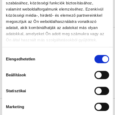
szabásához, közösségi funkciók biztosításához,
valamint weboldalforgalmunk elemzéséhez. Ezenkívül
közösségi média-, hirdető- és elemező partnereinkkel
Árlista
Összes időpont
Profil
megosztjuk az Ön weboldalhasználatra vonatkozó
adatait, akik kombinálhatják az adatokat más olyan
adatokkal, amelyeket Ön adott meg számukra vagy az
Dr. Tóth Emese
Ön által használt más szolgáltatásokból gyűjtöttek.
Pszichoterapeuta
4.9
58 értékelés
Cookie
Hozzájárulás
Balance Mentálhigiénés Magánrendelő
szabályzat:
https://foglaljorvost.hu/info/foglaljorvost-
Elengedhetetlen
Budapest, II. kerület, Gerbera u. 6.
kiválasztása
hu-cookie-szabalyzat/
Sajnáljuk, jelenleg nincs szabad időpont!
Beállítások
Statisztikai
Árlista
Összes időpont
Profil
Dr. Balog Márta
Marketing
Pszichoterapeuta