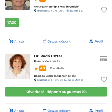
AHA Pszichoterápia Magánrendelő
Budapest, III. kerület, Pákász utca 6.
17:00
Árlista
Összes időpont
Profil
Dr. Radó Eszter
Pszichoterapeuta
4.9
31 értékelés
Dr. Radó Eszter magánrendelése
Budapest, II. kerület, Küküllő utca 8.
Következő időpont:
augusztus 10.
Árlista
Összes időpont
Profil