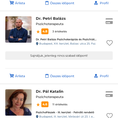
Árlista
Összes időpont
Profil
Dr. Petri Balázs
Pszichoterapeuta
4.8
3 értékelés
Dr. Petri Balázs Pszichoterápiás és Pszichiátriai Rendelő
Budapest, XIII. kerület, Balzac utca 25. Fsz.
Sajnáljuk, jelenleg nincs szabad időpont!
Árlista
Összes időpont
Profil
Dr. Pál Katalin
Pszichoterapeuta
4.6
11 értékelés
PszichoFészek - III. kerület - Felnőtt rendelő
Budapest, III. kerület, Vörösvári út 23. I. em. 3.