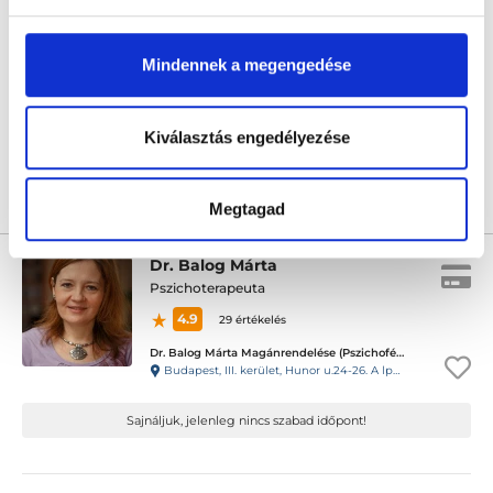
4.9
29 értékelés
PszichoFészek - III. kerület - Gyermek rendelő
Mindennek a megengedése
Budapest, III. kerület, Vörösvári út 23. I. em. 1.
Sajnáljuk, jelenleg nincs szabad időpont!
Kiválasztás engedélyezése
Árlista
Összes időpont
Profil
Megtagad
Dr. Balog Márta
Pszichoterapeuta
4.9
29 értékelés
Dr. Balog Márta Magánrendelése (Pszichofészek Partner)
Budapest, III. kerület, Hunor u.24-26. A lph IV/1.
Sajnáljuk, jelenleg nincs szabad időpont!