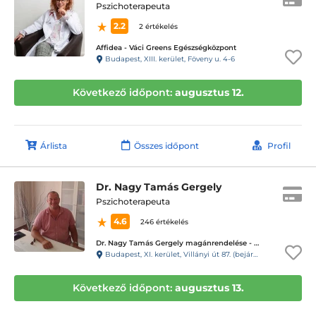
Pszichoterapeuta
2.2
2 értékelés
Affidea - Váci Greens Egészségközpont
Budapest, XIII. kerület, Föveny u. 4-6
Következő időpont:
augusztus 12.
Árlista
Összes időpont
Profil
Dr. Nagy Tamás Gergely
Pszichoterapeuta
4.6
246 értékelés
Dr. Nagy Tamás Gergely magánrendelése - XI. kerület Villányi út
Budapest, XI. kerület, Villányi út 87. (bejárat az Alsóhegy utca felől)
Következő időpont:
augusztus 13.