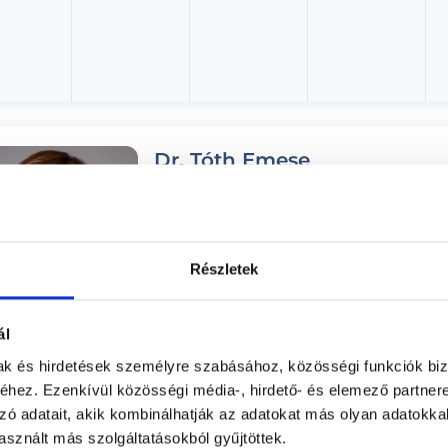
Dr. Tóth Emese
Pszichiáter, Pszichoterapeuta
Balance Mentálhigiénés Magánrendelő
Budapest, II. kerület, Gerbera u. 6.
Részletek
Árlista
Adatlap
ál
Aug. 08. - Aug. 14.
mak és hirdetések személyre szabásához, közösségi funkciók biz
hez. Ezenkívül közösségi média-, hirdető- és elemező partner
ombat
Vasárnap
Hétfő
Kedd
zó adatait, akik kombinálhatják az adatokat más olyan adatokka
ma
08.09.
08.10.
08.11.
sznált más szolgáltatásokból gyűjtöttek.