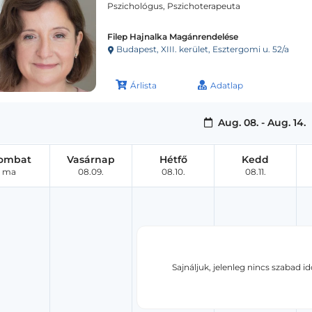
Pszichológus, Pszichoterapeuta
Filep Hajnalka Magánrendelése
Budapest, XIII. kerület, Esztergomi u. 52/a
Árlista
Adatlap
Aug. 08. - Aug. 14.
ombat
Vasárnap
Hétfő
Kedd
ma
08.09.
08.10.
08.11.
Sajnáljuk, jelenleg nincs szabad i