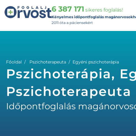
6 387 171
sikeres foglalás!
Kényelmes időpontfoglalás magánorvosokh
2011 óta a páciensekért
Főoldal
Pszichoterapeuta
Egyéni pszichoterápia
Pszichoterápia, Eg
Pszichoterapeuta
Időpontfoglalás magánorvos