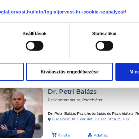
foglaljorvost.hu/info/foglaljorvost-hu-cookie-szabalyzat/
Beállítások
Statisztikai
Sajnáljuk, jelenleg nincs szabad i
Kiválasztás engedélyezése
Min
Dr. Petri Balázs
Pszichoterapeuta, Pszichiáter
Dr. Petri Balázs Pszichoterápiás és Pszichiátriai 
Budapest, XIII. kerület, Balzac utca 25. Fsz.
Árlista
Adatlap