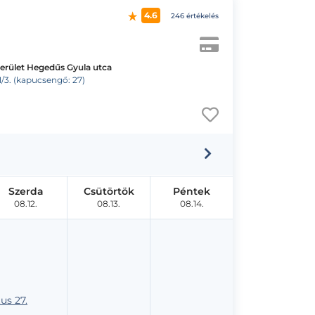
4.6
246 értékelés
kerület Hegedűs Gyula utca
1/3. (kapucsengő: 27)
Szerda
Csütörtök
Péntek
08.12.
08.13.
08.14.
us 27.