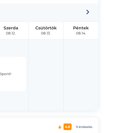
Szerda
Csütörtök
Péntek
08.12.
08.13.
08.14.
dőpont!
4.6
9 értékelés