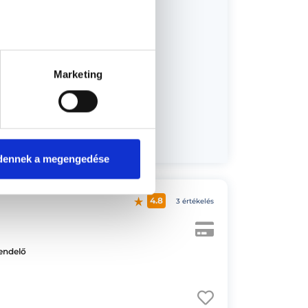
Marketing
dőpont!
dennek a megengedése
4.8
3 értékelés
Rendelő