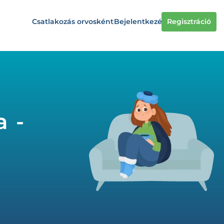
Csatlakozás orvosként
Bejelentkezés
Regisztráció
a -