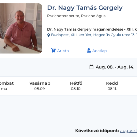
Dr. Nagy Tamás Gergely
Pszichoterapeuta, Pszichológus
Dr. Nagy Tamás Gergely magánrendelése - XIII. 
Budapest, XIII. kerület, Hegedűs Gyula utca 13. 
Árlista
Adatlap
Aug. 08. - Aug. 14.
ombat
Vasárnap
Hétfő
Kedd
ma
08.09.
08.10.
08.11.
Következő időpont:
auguszt