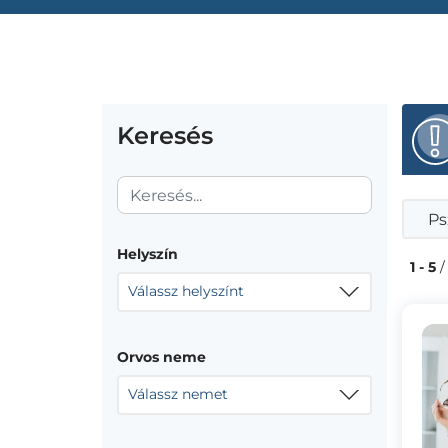
Keresés
Ps
Helyszín
1 - 5
/
Válassz helyszínt
Orvos neme
Válassz nemet