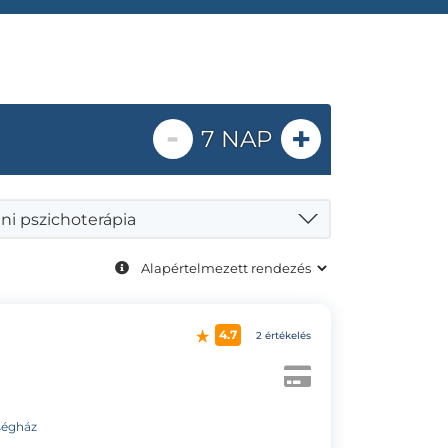
-
+
7 NAP
ni pszichoterápia
4.7
2 értékelés
zségház