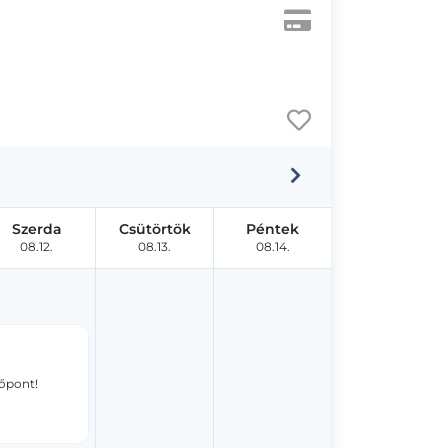
Szerda
Csütörtök
Péntek
08.12.
08.13.
08.14.
dőpont!