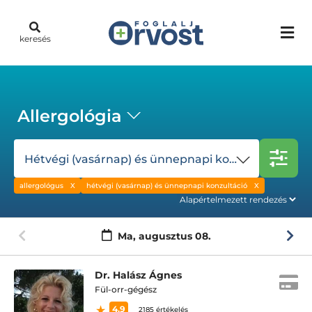
keresés
Allergológia
Hétvégi (vasárnap) és ünnepnapi konzultáció
allergológus
hétvégi (vasárnap) és ünnepnapi konzultáció
Ma,
augusztus 08.
Dr. Halász Ágnes
Fül-orr-gégész
4.9
2185 értékelés