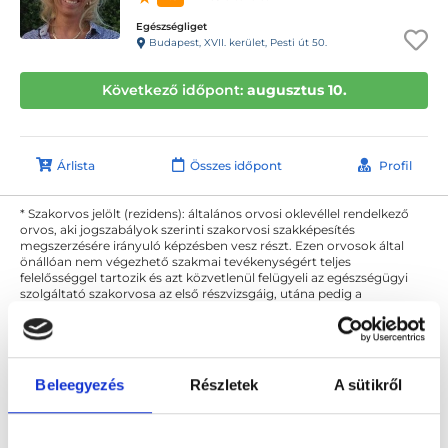
Egészségliget
Budapest, XVII. kerület, Pesti út 50.
Következő időpont:
augusztus 10.
Árlista
Összes időpont
Profil
* Szakorvos jelölt (rezidens): általános orvosi oklevéllel rendelkező
orvos, aki jogszabályok szerinti szakorvosi szakképesítés
megszerzésére irányuló képzésben vesz részt. Ezen orvosok által
önállóan nem végezhető szakmai tevékenységért teljes
felelősséggel tartozik és azt közvetlenül felügyeli az egészségügyi
szolgáltató szakorvosa az első részvizsgáig, utána pedig a
szakorvosjelölt önállóan láthat el feladatokat. A foglaljorvost.hu
felelősségét kizárja esetleges névazonosságért bármely szakorvos
és szakorvosjelölt esetén.
Beleegyezés
Részletek
A sütikről
Főoldal
Allergológus