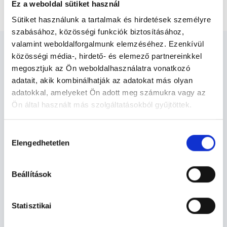
Hétvégi (vasárnap) és ünnepnapi konzultáció
Ez a weboldal sütiket használ
Sütiket használunk a tartalmak és hirdetések személyre
szabásához, közösségi funkciók biztosításához,
valamint weboldalforgalmunk elemzéséhez. Ezenkívül
közösségi média-, hirdető- és elemező partnereinkkel
megosztjuk az Ön weboldalhasználatra vonatkozó
adatait, akik kombinálhatják az adatokat más olyan
Allergológus - Allergológia
adatokkal, amelyeket Ön adott meg számukra vagy az
Ön által használt más szolgáltatásokból gyűjtöttek.
Cookie
Allergológia TERÜLETHEZ KAPCSOLÓDÓ
Hozzájárulás
szabályzat:
https://foglaljorvost.hu/info/foglaljorvost-
SZAKTERÜLETEK
Elengedhetetlen
kiválasztása
hu-cookie-szabalyzat/
Szolgáltatások
Beállítások
Budapesti és vidéki allergológus orvosok
Statisztikai