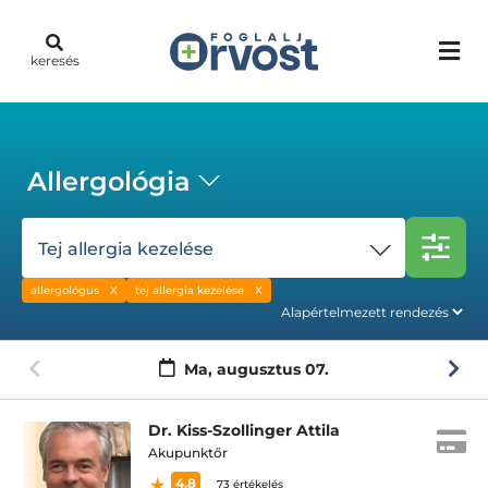
keresés
Allergológia
Tej allergia kezelése
allergológus
tej allergia kezelése
Ma,
augusztus 07.
Dr. Kiss-Szollinger Attila
Akupunktőr
4.8
73 értékelés