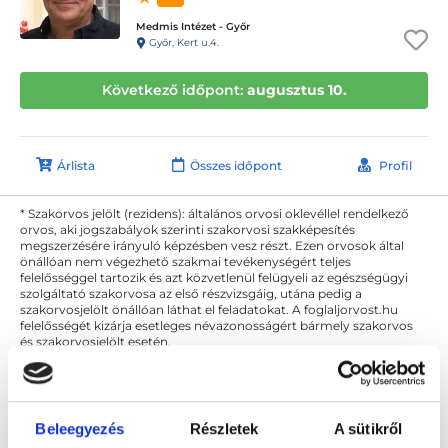
Medmis Intézet - Győr
Győr, Kert u.4.
Következő időpont:
augusztus 10.
Árlista
Összes időpont
Profil
* Szakorvos jelölt (rezidens): általános orvosi oklevéllel rendelkező
orvos, aki jogszabályok szerinti szakorvosi szakképesítés
megszerzésére irányuló képzésben vesz részt. Ezen orvosok által
önállóan nem végezhető szakmai tevékenységért teljes
felelősséggel tartozik és azt közvetlenül felügyeli az egészségügyi
szolgáltató szakorvosa az első részvizsgáig, utána pedig a
szakorvosjelölt önállóan láthat el feladatokat. A foglaljorvost.hu
felelősségét kizárja esetleges névazonosságért bármely szakorvos
és szakorvosjelölt esetén.
Főoldal
Allergológus
Tej allergia kezelése
Beleegyezés
Részletek
A sütikről