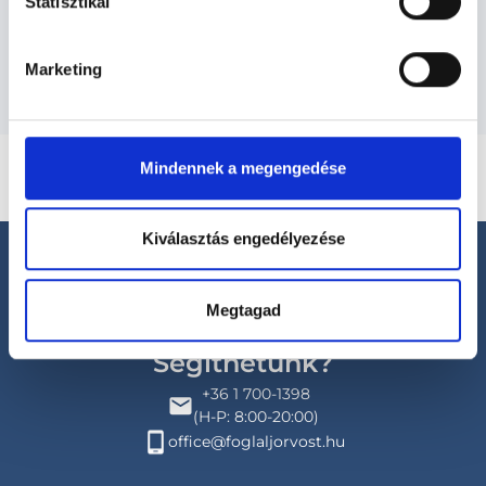
Statisztikai
Budapesti és vidéki allergológus orvosok
Marketing
Mindennek a megengedése
Kiválasztás engedélyezése
Megtagad
Segíthetünk?
+36 1 700-1398
(H-P: 8:00-20:00)
office@foglaljorvost.hu