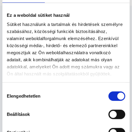
Ez a weboldal sütiket használ
Sütiket használunk a tartalmak és hirdetések személyre
szabásához, közösségi funkciók biztosításához,
valamint weboldalforgalmunk elemzéséhez. Ezenkívül
Allergológus - Allergológia
közösségi média-, hirdető- és elemező partnereinkkel
megosztjuk az Ön weboldalhasználatra vonatkozó
A tej allergia leginkább a tej és tejtermékek elhagyásával
adatait, akik kombinálhatják az adatokat más olyan
kezelhető. Ha csak a tehéntejre allergiás valaki, más
adatokkal, amelyeket Ön adott meg számukra vagy az
állatok tejét fogyaszthatja. Fontos azonban a pótlása,
Ön által használt más szolgáltatásokból gyűjtöttek.
ami növényi tejfehérjével lehetséges pl. kókusztej,
mandulatej, szójatej.
Cookie
Hozzájárulás
szabályzat:
https://foglaljorvost.hu/info/foglaljorvost-
Elengedhetetlen
kiválasztása
Allergológia TERÜLETHEZ KAPCSOLÓDÓ
hu-cookie-szabalyzat/
SZAKTERÜLETEK
Beállítások
Szolgáltatások