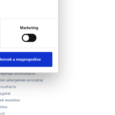
t
Marketing
dennek a megengedése
ltáció
nepnapi konzultáció
llen allergének sorozata)
nzultáció
zsgálat
ek kezelése
tása
oll