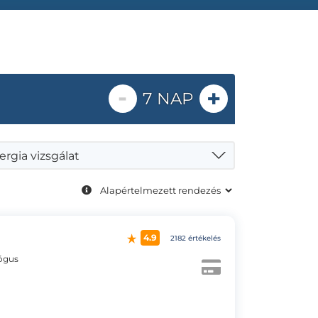
-
+
7 NAP
lergia vizsgálat
4.9
2182 értékelés
lógus