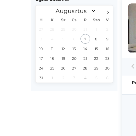
H
K
Sz
Cs
P
Szo
V
27
28
29
30
31
1
2
3
4
5
6
7
8
9
10
11
12
13
14
15
16
17
18
19
20
21
22
23
24
25
26
27
28
29
30
31
1
2
3
4
5
6
P