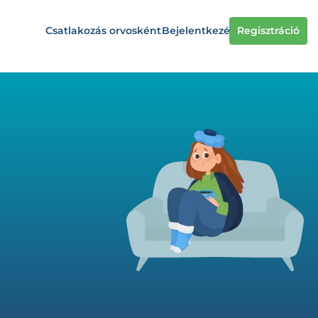
Csatlakozás orvosként
Bejelentkezés
Regisztráció