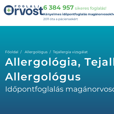
6 384 957
sikeres foglalás!
Kényelmes időpontfoglalás magánorvosokh
2011 óta a páciensekért
Főoldal
Allergológus
Tejallergia vizsgálat
Allergológia, Tejal
Allergológus
Időpontfoglalás magánorvos