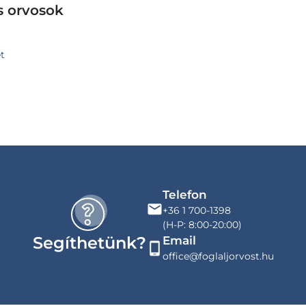
s orvosok
let
Telefon
+36 1 700-1398
(H-P: 8:00-20:00)
Segíthetünk?
Email
office@foglaljorvost.hu