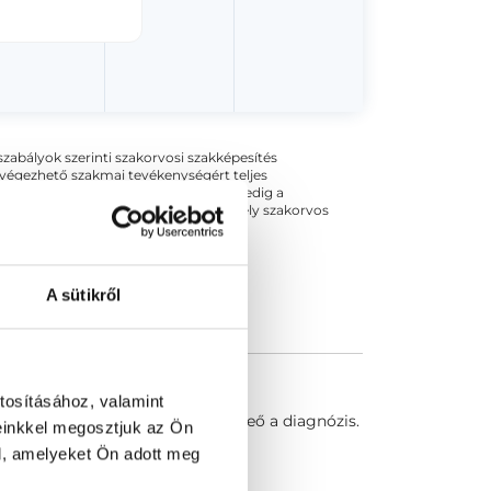
ogszabályok szerinti szakorvosi szakképesítés
 végezhető szakmai tevékenységért teljes
zakorvosa az első részvizsgáig, utána pedig a
kizárja esetleges névazonosságért bármely szakorvos
A sütikről
tosításához, valamint
e. Allergiavizsgálattal kiderítheő a diagnózis.
einkkel megosztjuk az Ön
l, amelyeket Ön adott meg