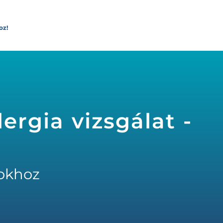
oz!
lergia vizsgálat -
okhoz