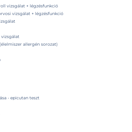
oll vizsgálat + légzésfunkció
orvosi vizsgálat + légzésfunkció
izsgálat
 vizsgálat
(élelmiszer allergén sorozat)
a
sa - epicutan teszt
t