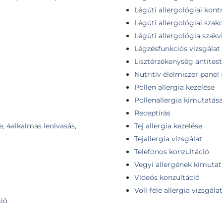
Légúti allergológiai kontr
Légúti allergológiai szak
Légúti allergológia szakv
Légzésfunkciós vizsgálat
Lisztérzékenység antitest
Nutritív élelmiszer panel 
Pollen allergia kezelése
Pollenallergia kimutatás
Receptírás
e, 4alkalmas leolvasás,
Tej allergia kezelése
Tejallergia vizsgálat
Telefonos konzultáció
Vegyi allergének kimutatá
Videós konzultáció
Voll-féle allergia vizsgála
ció