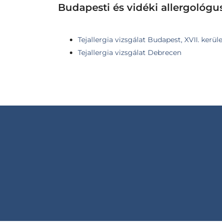
Budapesti és vidéki allergológu
Tejallergia vizsgálat Budapest, XVII. kerü
Tejallergia vizsgálat Debrecen