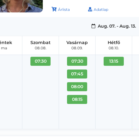
Árlista
Adatlap
Aug. 07. - Aug. 13.
éntek
Szombat
Vasárnap
Hétfő
ma
08.08.
08.09.
08.10.
07:30
07:30
13:15
07:45
08:00
08:15