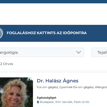
FOGLALÁSHOZ KATTINTS AZ IDŐPONTRA
lergológia
Tejal
 2 Orvos
Dr. Halász Ágnes
Fül-orr-gégész, Gyermek fül-orr-gégész, Allergo
Egészségliget
Budapest, XVII. kerület, Pesti út 50.