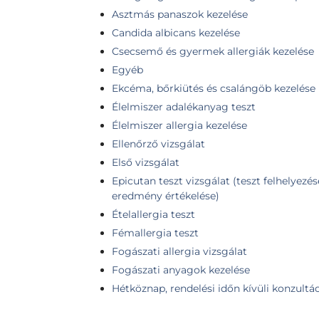
Asztmás panaszok kezelése
Candida albicans kezelése
Csecsemő és gyermek allergiák kezelése
Egyéb
Ekcéma, bőrkiütés és csalángöb kezelése
Élelmiszer adalékanyag teszt
Élelmiszer allergia kezelése
Ellenőrző vizsgálat
Első vizsgálat
Epicutan teszt vizsgálat (teszt felhelyezés
eredmény értékelése)
Ételallergia teszt
Fémallergia teszt
Fogászati allergia vizsgálat
Fogászati anyagok kezelése
Hétköznap, rendelési időn kívüli konzultá