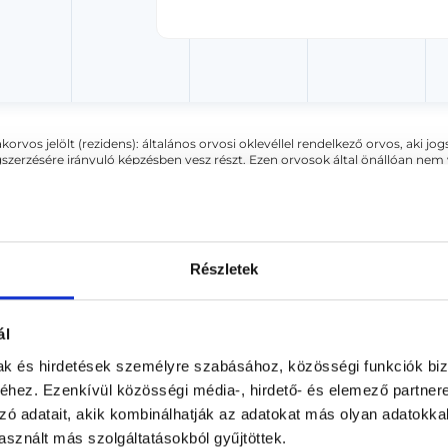
akorvos jelölt (rezidens): általános orvosi oklevéllel rendelkező orvos, aki j
zerzésére irányuló képzésben vesz részt. Ezen orvosok által önállóan nem
lősséggel tartozik és azt közvetlenül felügyeli az egészségügyi szolgáltató s
orvosjelölt önállóan láthat el feladatokat. A foglaljorvost.hu felelősségét 
zakorvosjelölt esetén.
Részletek
lógia
ál
mak és hirdetések személyre szabásához, közösségi funkciók biz
jás vagy hasmenés jelentkezik, erős a gyanú a laktózérzékenységr
hez. Ezenkívül közösségi média-, hirdető- és elemező partner
zerek elhagyása.
zó adatait, akik kombinálhatják az adatokat más olyan adatokka
sznált más szolgáltatásokból gyűjtöttek.