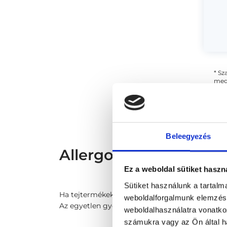
* Sz
megs
fele
szak
és s
Beleegyezés
Allergológus - Allergo
Ez a weboldal sütiket haszn
Sütiket használunk a tartal
Ha tejtermékek fogyasztása után puffadás, hasfá
weboldalforgalmunk elemzésé
Az egyetlen gyógymód a tehéntej alapú élelmis
weboldalhasználatra vonatko
számukra vagy az Ön által ha