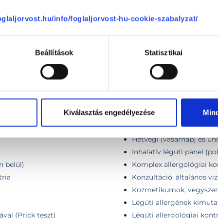
PCSOLÓDÓ SZAKTERÜLETEK
foglaljorvost.hu/info/foglaljorvost-hu-cookie-szabalyzat/
Gyermek fül-orr-gégésze
Beállítások
Statisztikai
Immunológia
Kiválasztás engedélyezése
Min
Hétvégi (szombat) konzu
Hétvégi (vasárnap) és ün
Inhalatív léguti panel (po
n belül)
Komplex allergológiai ko
tria
Konzultáció, általános vi
Kozmetikumok, vegyszer
Légúti allergének kimuta
val (Prick teszt)
Légúti allergológiai kontr