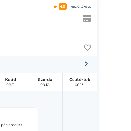
4.9
452 értékelés
Kedd
Szerda
Csütörtök
08.11.
08.12.
08.13.
 pácienseket.