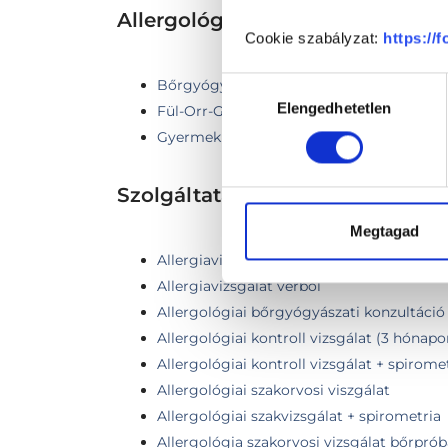
Allergológia TERÜLETHEZ KA
Cookie szabályzat:
https://
Bőrgyógyászat
Hozzájárulás
Elengedhetetlen
kiválasztása
Fül-Orr-Gégészet
Gyermek bőrgyógyászat
Szolgáltatások
Megtagad
Allergiavizsgálat bőrteszt (Prick)
Allergiavizsgálat vérből
Allergológiai bőrgyógyászati konzultáció
Allergológiai kontroll vizsgálat (3 hónapo
Allergológiai kontroll vizsgálat + spirome
Allergológiai szakorvosi viszgálat
Allergológiai szakvizsgálat + spirometria
Allergológia szakorvosi vizsgálat bőrpróbá