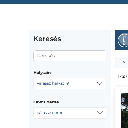
Keresés
Al
Helyszín
1 - 2
/
Válassz helyszínt
Orvos neme
Válassz nemet