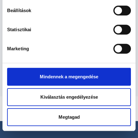
Allergológus - Allergológia
Beállítások
Allergológia TERÜLETHEZ KAPCSOLÓDÓ
Statisztikai
SZAKTERÜLETEK
Marketing
Szolgáltatások
Budapesti és vidéki allergológus orvosok
Mindennek a megengedése
Kiválasztás engedélyezése
Megtagad