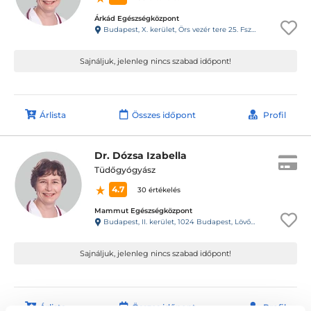
Árkád Egészségközpont
Budapest, X. kerület, Örs vezér tere 25. Fsz.048
Sajnáljuk, jelenleg nincs szabad időpont!
Árlista
Összes időpont
Profil
Dr. Dózsa Izabella
Tüdőgyógyász
4.7
30 értékelés
Mammut Egészségközpont
Budapest, II. kerület, 1024 Budapest, Lövőház utca 1-5. Mammut II., 4. emelet
Sajnáljuk, jelenleg nincs szabad időpont!
Árlista
Összes időpont
Profil