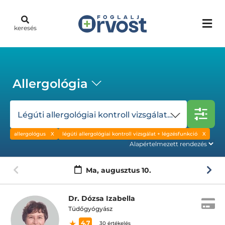
keresés
Allergológia
Légúti allergológiai kontroll vizsgálat + légzésfunkció
allergológus
légúti allergológiai kontroll vizsgálat + légzésfunkció
Ma,
augusztus 10.
Dr. Dózsa Izabella
Tüdőgyógyász
4.7
30 értékelés