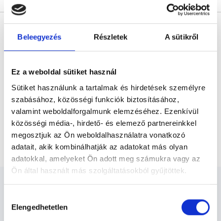
* Szakorvos jelölt (rezidens): általános orvosi oklevéllel rendelkező
orvos, aki jogszabályok szerinti szakorvosi szakképesítés
Beleegyezés
Részletek
A sütikről
megszerzésére irányuló képzésben vesz részt. Ezen orvosok által
önállóan nem végezhető szakmai tevékenységért teljes
felelősséggel tartozik és azt közvetlenül felügyeli az egészségügyi
szolgáltató szakorvosa az első részvizsgáig, utána pedig a
szakorvosjelölt önállóan láthat el feladatokat. A foglaljorvost.hu
Ez a weboldal sütiket használ
felelősségét kizárja esetleges névazonosságért bármely szakorvos
és szakorvosjelölt esetén.
Sütiket használunk a tartalmak és hirdetések személyre
szabásához, közösségi funkciók biztosításához,
valamint weboldalforgalmunk elemzéséhez. Ezenkívül
Főoldal
Allergológus
közösségi média-, hirdető- és elemező partnereinkkel
megosztjuk az Ön weboldalhasználatra vonatkozó
Légúti allergológiai kontroll vizsgálat + légzésfunkció
adatait, akik kombinálhatják az adatokat más olyan
adatokkal, amelyeket Ön adott meg számukra vagy az
Ön által használt más szolgáltatásokból gyűjtöttek.
Cookie
Hozzájárulás
szabályzat:
https://foglaljorvost.hu/info/foglaljorvost-
Elengedhetetlen
kiválasztása
hu-cookie-szabalyzat/