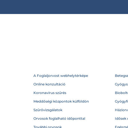
A Foglaljorvost webhelytérképe
Betegs
Online konzultáció
Gyógysz
Koronavírus szűrés
Biobolto
Meddőségi központok külföldön
Gyógyf
Szűrővizsgálatok
Házior
Orvosok foglalható időponttal
Idősek 
További orvosok
Egészs