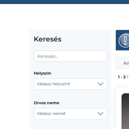
Keresés
An
Helyszín
1 - 2
/
Válassz helyszínt
Orvos neme
Válassz nemet