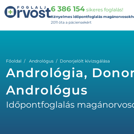
6 386 154
sikeres foglalás!
Kényelmes időpontfoglalás magánorvosokh
2011 óta a páciensekért
Főoldal
Andrológus
Donorjelölt kivizsgálása
Andrológia, Donorj
Andrológus
Időpontfoglalás magánorvos