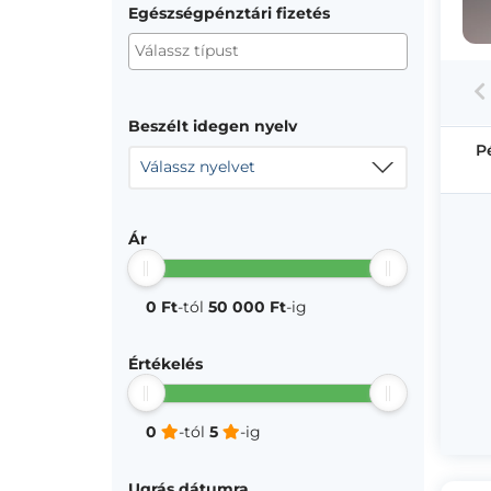
Egészségpénztári fizetés
Beszélt idegen nyelv
P
Válassz nyelvet
Ár
0 Ft
-tól
50 000 Ft
-ig
Értékelés
0
-tól
5
-ig
Ugrás dátumra