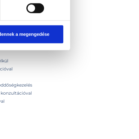
dennek a megengedése
szt - szakorvosi vizsgálat nélkül
lkül
cióval
meddőségkezelés
konzultációval
val