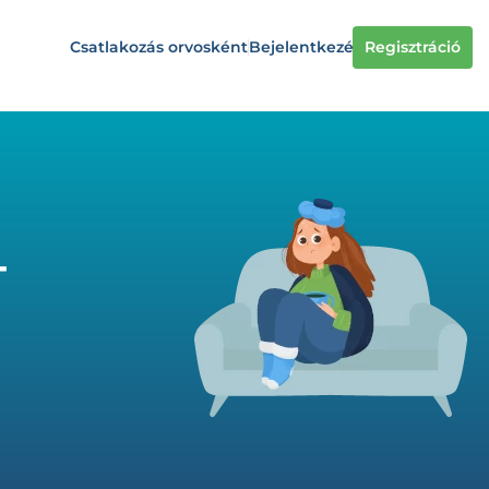
Csatlakozás orvosként
Bejelentkezés
Regisztráció
-