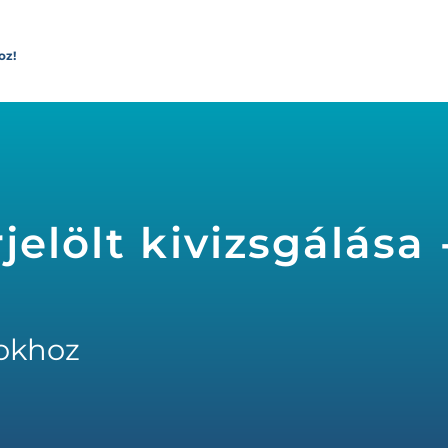
oz!
elölt kivizsgálása 
okhoz