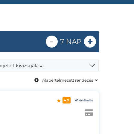
-
+
7 NAP
jelölt kivizsgálása
4.9
41 értékelés