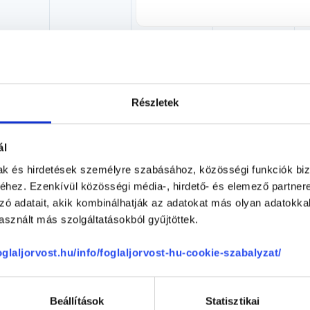
akorvos jelölt (rezidens): általános orvosi oklevéllel rendelkező orvos, aki j
Részletek
zerzésére irányuló képzésben vesz részt. Ezen orvosok által önállóan nem
lősséggel tartozik és azt közvetlenül felügyeli az egészségügyi szolgáltató s
orvosjelölt önállóan láthat el feladatokat. A foglaljorvost.hu felelősségét 
zakorvosjelölt esetén.
ál
mak és hirdetések személyre szabásához, közösségi funkciók biz
hez. Ezenkívül közösségi média-, hirdető- és elemező partner
zó adatait, akik kombinálhatják az adatokat más olyan adatokka
gia
sznált más szolgáltatásokból gyűjtöttek.
foglaljorvost.hu/info/foglaljorvost-hu-cookie-szabalyzat/
CSOLÓDÓ SZAKTERÜLETEK
Beállítások
Statisztikai