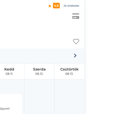
4.6
25 értékelés
Kedd
Szerda
Csütörtök
08.11.
08.12.
08.13.
dőpont!