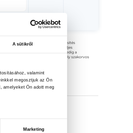
ogszabályok szerinti szakorvosi szakképesítés
A sütikről
 végezhető szakmai tevékenységért teljes
zakorvosa az első részvizsgáig, utána pedig a
kizárja esetleges névazonosságért bármely szakorvos
tosításához, valamint
einkkel megosztjuk az Ön
l, amelyeket Ön adott meg
Marketing