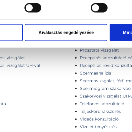
Kiválasztás engedélyezése
Min
PCA3 prosztatarák szűrőte
Prosztata vizsgálat
osi vizsgálat
Receptírás konzultáció né
osi vizsgálat UH-val
Receptírás rövid konzultá
Spermaanalízis
Spermavizsgálat, férfi 
Spermiogram szakorvosi 
Szakorvosi vizsgálat UH-
ata
Telefonos konzultáció
Teljeskörű rákszűrés
Videós konzultáció
Vizelet tenyésztés