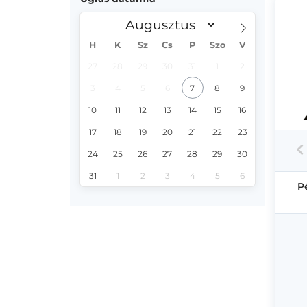
H
K
Sz
Cs
P
Szo
V
27
28
29
30
31
1
2
3
4
5
6
7
8
9
10
11
12
13
14
15
16
17
18
19
20
21
22
23
24
25
26
27
28
29
30
31
1
2
3
4
5
6
P