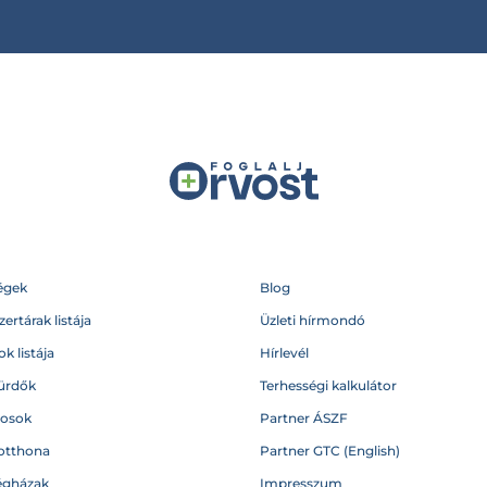
égek
Blog
ertárak listája
Üzleti hírmondó
k listája
Hírlevél
ürdők
Terhességi kalkulátor
vosok
Partner ÁSZF
otthona
Partner GTC (English)
égházak
Impresszum