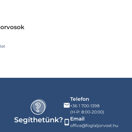
 orvosok
let
Telefon
+36 1 700-1398
(H-P: 8:00-20:00)
Segíthetünk?
Email
office@foglaljorvost.hu