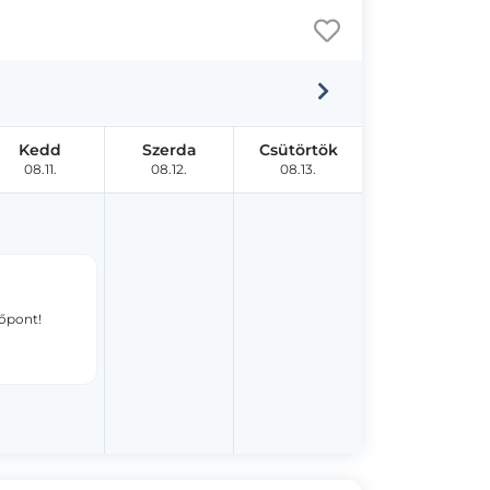
Kedd
Szerda
Csütörtök
08.11.
08.12.
08.13.
dőpont!