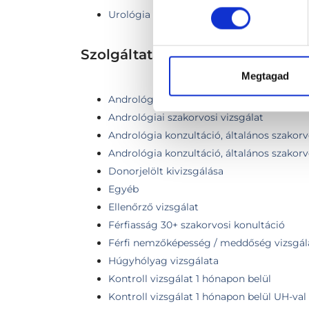
Urológia
Szolgáltatások
Megtagad
Andrológiai kontroll vizsgálat
Andrológiai szakorvosi vizsgálat
Andrológia konzultáció, általános szakorv
Andrológia konzultáció, általános szakorv
Donorjelölt kivizsgálása
Egyéb
Ellenőrző vizsgálat
Férfiasság 30+ szakorvosi konultáció
Férfi nemzőképesség / meddőség vizsgál
Húgyhólyag vizsgálata
Kontroll vizsgálat 1 hónapon belül
Kontroll vizsgálat 1 hónapon belül UH-val