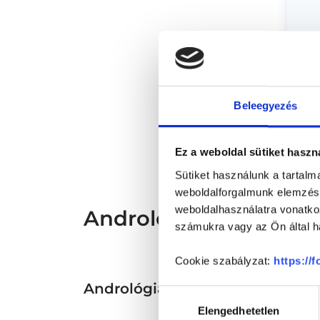
* Sz
Beleegyezés
megs
fele
szak
és s
Ez a weboldal sütiket haszn
Sütiket használunk a tartal
weboldalforgalmunk elemzésé
weboldalhasználatra vonatko
Andrológus - Androló
számukra vagy az Ön által ha
Cookie szabályzat:
https://
Andrológia TERÜLETHEZ KAP
Hozzájárulás
Elengedhetetlen
kiválasztása