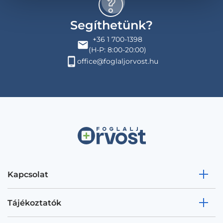
Segíthetünk?
+36 1 700-1398
(H-P: 8:00-20:00)
office@foglaljorvost.hu
Kapcsolat
Tájékoztatók