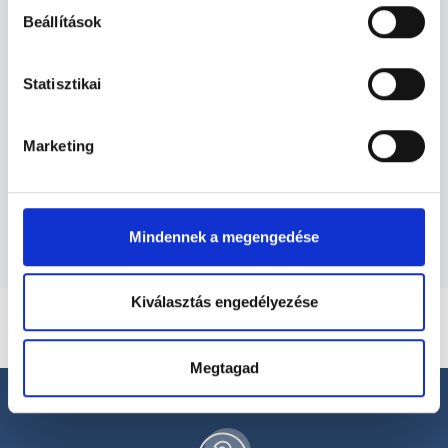
Beállítások
Andrológus - Andrológia
Statisztikai
Andrológia TERÜLETHEZ KAPCSOLÓDÓ
SZAKTERÜLETEK
Marketing
Szolgáltatások
Mindennek a megengedése
Kiválasztás engedélyezése
Megtagad