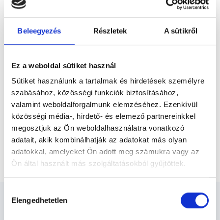
Előző
Apáczai Csere János
Gyakorlógimnáziumban végeztem, ahol
kitűnő eredménnyel érettségiztem. Angol
Beleegyezés
Részletek
A sütikről
és olasz nyelvből...
* Szakorvos jelölt (rezidens): általános orvosi oklevéllel rendelkező
orvos, aki jogszabályok szerinti szakorvosi szakképesítés
megszerzésére irányuló képzésben vesz részt. Ezen orvosok által
önállóan nem végezhető szakmai tevékenységért teljes
Ez a weboldal sütiket használ
felelősséggel tartozik és azt közvetlenül felügyeli az egészségügyi
szolgáltató szakorvosa az első részvizsgáig, utána pedig a
Sütiket használunk a tartalmak és hirdetések személyre
szakorvosjelölt önállóan láthat el feladatokat. A foglaljorvost.hu
felelősségét kizárja esetleges névazonosságért bármely szakorvos
szabásához, közösségi funkciók biztosításához,
és szakorvosjelölt esetén.
valamint weboldalforgalmunk elemzéséhez. Ezenkívül
közösségi média-, hirdető- és elemező partnereinkkel
megosztjuk az Ön weboldalhasználatra vonatkozó
Főoldal
Andrológus
adatait, akik kombinálhatják az adatokat más olyan
adatokkal, amelyeket Ön adott meg számukra vagy az
Nőgyógyászati szűrőcsomag-alap
Ön által használt más szolgáltatásokból gyűjtöttek.
Cookie
Hozzájárulás
szabályzat:
https://foglaljorvost.hu/info/foglaljorvost-
Elengedhetetlen
kiválasztása
hu-cookie-szabalyzat/