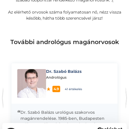
szabad időponttal rendelkező magánorvosunk. :(
Az elérhető orvosok száma folyamatosan nő, nézz vissza
később, hátha több szerencsével jársz!
További andrológus magánorvosok
Dr. Szabó Balázs
K
Andrológus
4.9
41 értékelés
“
Dr. Szabó Balázs urológus szakorvos
magánrendelése. 1985-ben, Budapesten
születtem. Gimnáziumi tanulmányaimat az