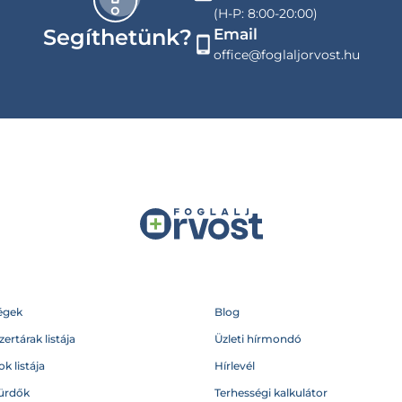
(H-P: 8:00-20:00)
Segíthetünk?
Email
office@foglaljorvost.hu
égek
Blog
ertárak listája
Üzleti hírmondó
k listája
Hírlevél
ürdők
Terhességi kalkulátor