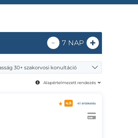
-
+
7 NAP
asság 30+ szakorvosi konultáció
4.9
41 értékelés