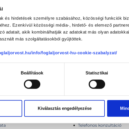
ál
CSOLÓDÓ SZAKTERÜLETEK
mak és hirdetések személyre szabásához, közösségi funkciók biz
hez. Ezenkívül közösségi média-, hirdető- és elemező partner
zó adatait, akik kombinálhatják az adatokat más olyan adatokka
sznált más szolgáltatásokból gyűjtöttek.
foglaljorvost.hu/info/foglaljorvost-hu-cookie-szabalyzat/
PCA3 prosztatarák szűrőte
Prosztata vizsgálat
Beállítások
Statisztikai
osi vizsgálat
Receptírás konzultáció né
osi vizsgálat UH-val
Receptírás rövid konzultá
Spermaanalízis
Spermavizsgálat, férfi 
Kiválasztás engedélyezése
Min
Spermiogram szakorvosi 
Szakorvosi vizsgálat UH-
ata
Telefonos konzultáció