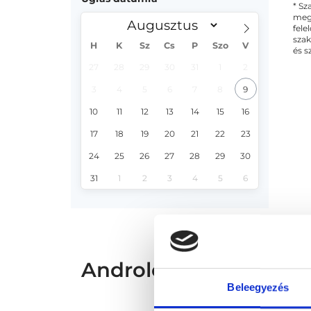
* Sz
megs
fele
szak
H
K
Sz
Cs
P
Szo
V
és s
27
28
29
30
31
1
2
3
4
5
6
7
8
9
10
11
12
13
14
15
16
17
18
19
20
21
22
23
24
25
26
27
28
29
30
31
1
2
3
4
5
6
Andrológus - Androló
Beleegyezés