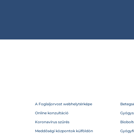
A Foglaljorvost webhelytérképe
Betegs
Online konzultáció
Gyógysz
Koronavírus szűrés
Biobolto
Meddőségi központok külföldön
Gyógyf