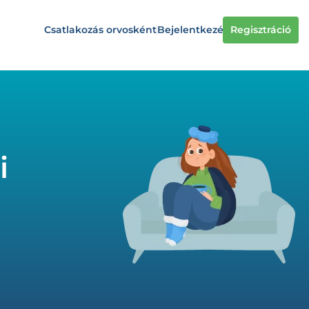
Csatlakozás orvosként
Bejelentkezés
Regisztráció
i