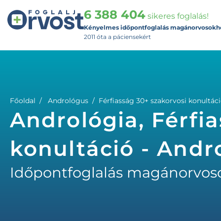
6 388 404
sikeres foglalás!
Kényelmes időpontfoglalás magánorvosokh
2011 óta a páciensekért
Főoldal
Andrológus
Férfiasság 30+ szakorvosi konultác
Andrológia, Férfi
konultáció - Andr
Időpontfoglalás magánorvos