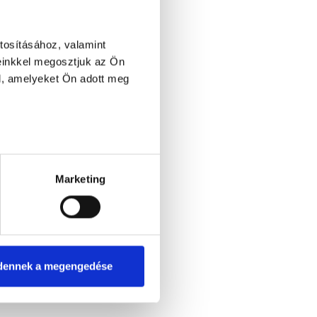
tosításához, valamint
einkkel megosztjuk az Ön
l, amelyeket Ön adott meg
szt - szakorvosi vizsgálat nélkül
Marketing
lkül
cióval
meddőségkezelés
dennek a megengedése
konzultációval
val