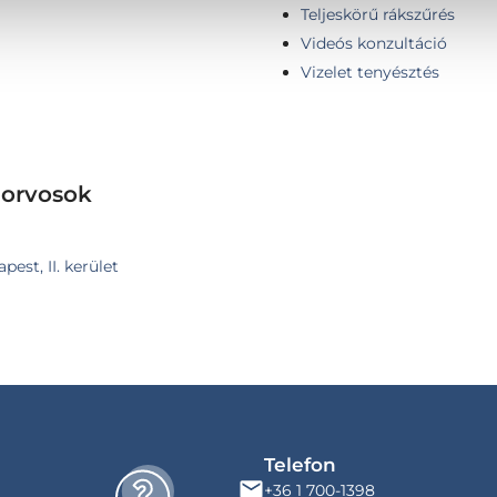
Teljeskörű rákszűrés
Videós konzultáció
Vizelet tenyésztés
 orvosok
est, II. kerület
Telefon
+36 1 700-1398