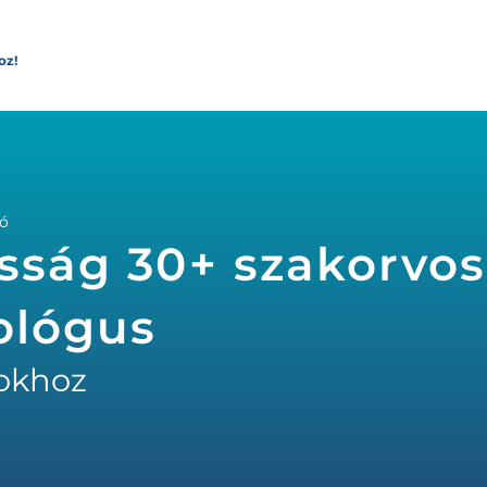
oz!
ió
asság 30+ szakorvos
ológus
okhoz