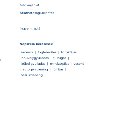
Médiaajánlat
Átláthatósági Jelentés
Ingyen naptár
Népszerű keresések
ekcéma
|
fogfehérítés
|
torokfájás
|
ínhüvelygyulladás
|
fülzúgás
|
ri
izületi gyulladás
|
mr vizsgálat
|
vesekő
|
autogén tréning
|
fülfájás
|
hasi ultrahang