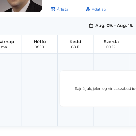
Árlista
Adatlap
Aug. 09. - Aug. 15.
sárnap
Hétfő
Kedd
Szerda
ma
08.10.
08.11.
08.12.
Sajnáljuk, jelenleg nincs szabad i