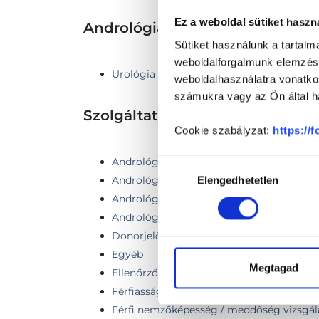
Ez a weboldal sütiket haszn
Andrológia TERÜLETHEZ KAP
Sütiket használunk a tartal
weboldalforgalmunk elemzésé
Urológia
weboldalhasználatra vonatko
számukra vagy az Ön által ha
Szolgáltatások
Cookie szabályzat:
https://
Andrológiai kontroll vizsgálat
Hozzájárulás
Andrológiai szakorvosi vizsgálat
Elengedhetetlen
kiválasztása
Andrológia konzultáció, általános szakorv
Andrológia konzultáció, általános szakorv
Donorjelölt kivizsgálása
Egyéb
Megtagad
Ellenőrző vizsgálat
Férfiasság 30+ szakorvosi konultáció
Férfi nemzőképesség / meddőség vizsgál