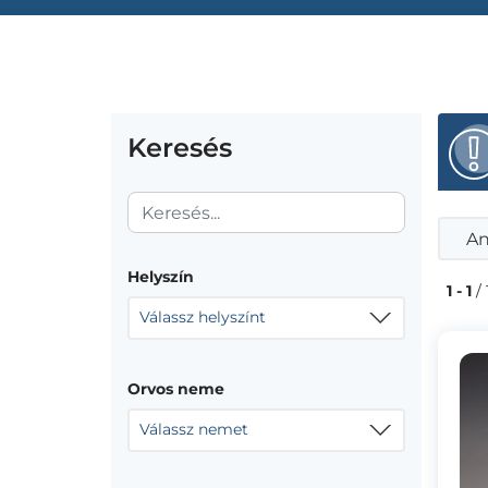
Keresés
An
Helyszín
1 - 1
/ 
Válassz helyszínt
Orvos neme
Válassz nemet