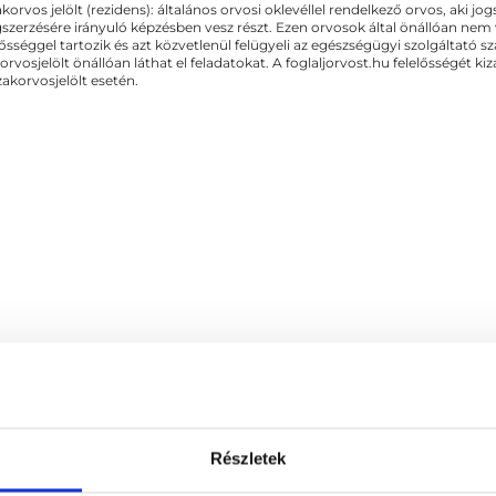
akorvos jelölt (rezidens): általános orvosi oklevéllel rendelkező orvos, aki j
zerzésére irányuló képzésben vesz részt. Ezen orvosok által önállóan nem
lősséggel tartozik és azt közvetlenül felügyeli az egészségügyi szolgáltató s
orvosjelölt önállóan láthat el feladatokat. A foglaljorvost.hu felelősségét 
zakorvosjelölt esetén.
gia
Részletek