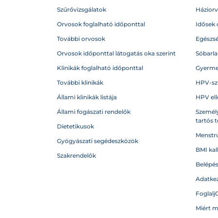
Szűrővizsgálatok
Házior
Orvosok foglalható időponttal
Idősek 
További orvosok
Egészs
Orvosok időponttal látogatás oka szerint
Sóbarl
Klinikák foglalható időponttal
Gyerme
További klinikák
HPV-sz
Állami klinikák listája
HPV ell
Állami fogászati rendelők
Személy
tartós 
Dietetikusok
Menstru
Gyógyászati segédeszközök
BMI kal
Szakrendelők
Belépé
Adatkez
Foglalj
Miért 