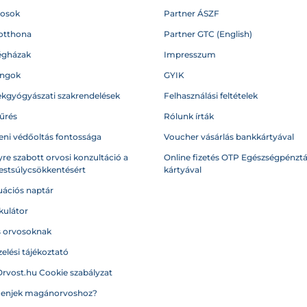
vosok
Partner ÁSZF
otthona
Partner GTC (English)
égházak
Impresszum
angok
GYIK
kgyógyászati szakrendelések
Felhasználási feltételek
űrés
Rólunk írták
eni védőoltás fontossága
Voucher vásárlás bankkártyával
re szabott orvosi konzultáció a
Online fizetés OTP Egészségpénztá
testsúlycsökkentésért
kártyával
ációs naptár
kulátor
s orvosoknak
elési tájékoztató
Orvost.hu Cookie szabályzat
menjek magánorvoshoz?