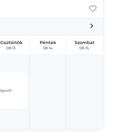
Csütörtök
Péntek
Szombat
08.13.
08.14.
08.15.
dőpont!