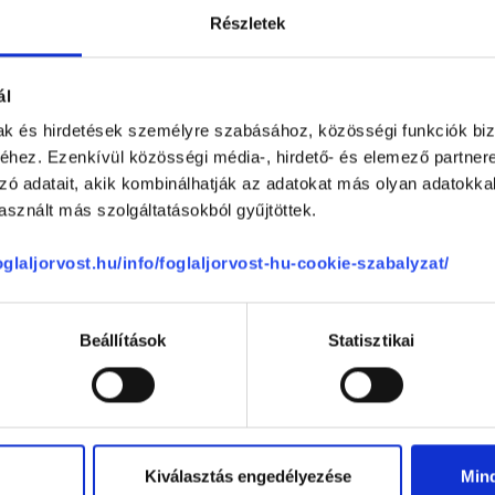
akorvos jelölt (rezidens): általános orvosi oklevéllel rendelkező orvos, aki j
Részletek
zerzésére irányuló képzésben vesz részt. Ezen orvosok által önállóan nem
lősséggel tartozik és azt közvetlenül felügyeli az egészségügyi szolgáltató s
orvosjelölt önállóan láthat el feladatokat. A foglaljorvost.hu felelősségét 
zakorvosjelölt esetén.
ál
mak és hirdetések személyre szabásához, közösségi funkciók biz
hez. Ezenkívül közösségi média-, hirdető- és elemező partner
gia
zó adatait, akik kombinálhatják az adatokat más olyan adatokka
sznált más szolgáltatásokból gyűjtöttek.
foglaljorvost.hu/info/foglaljorvost-hu-cookie-szabalyzat/
CSOLÓDÓ SZAKTERÜLETEK
Beállítások
Statisztikai
Kiválasztás engedélyezése
Min