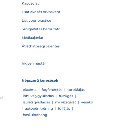
Kapcsolat
Csatlakozás orvosként
List your practice
Szolgáltatás bemutató
Médiaajánlat
Átláthatósági Jelentés
Ingyen naptár
Népszerű keresések
ekcéma
|
fogfehérítés
|
torokfájás
|
ínhüvelygyulladás
|
fülzúgás
|
ri
izületi gyulladás
|
mr vizsgálat
|
vesekő
|
autogén tréning
|
fülfájás
|
hasi ultrahang