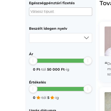
Tov
Egészségpénztári fizetés
Beszélt idegen nyelv
Ár
“
Dr
m
0 Ft
-tól
50 000 Ft
-ig
s
A
Értékelés
v
ér
0
-tól
5
-ig
Ugrás dátumra