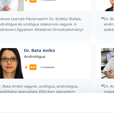
“
dves Leendő Pácienseim! Dr. Erdélyi Balázs,
Dr. B
ndrológus és urológus szakorvos vagyok. A
andro
ebreceni Egyetem Általános Orvostudományi
szakk
arán 2015-ben summa cum laude minősítéssel
Elsős
plomáztam. Rezidenséveim alatt...
kezel
magöm
Dr. Bata Anikó
Andrológus
0.0
0 értékelés
“
. Bata Anikó vagyok, urológus, andrológus,
Dr. K
eddőségi specialista 2014-ben szereztem
magá
ltalános orvosi diplomámat a Semmelweis
gyetem Általános Orvostudományi Karán.
zakorvosi képzésem során 2020-ban
ológiából, majd...