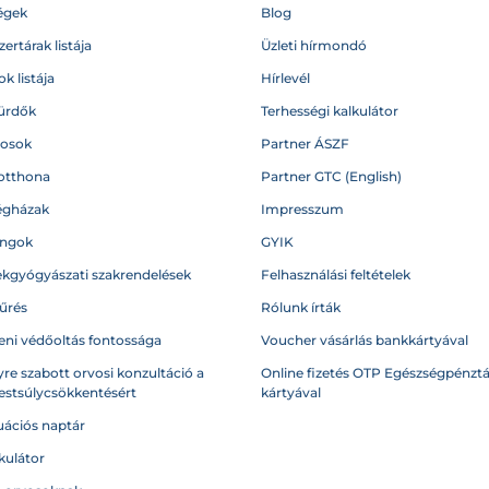
égek
Blog
ertárak listája
Üzleti hírmondó
k listája
Hírlevél
ürdők
Terhességi kalkulátor
vosok
Partner ÁSZF
otthona
Partner GTC (English)
égházak
Impresszum
angok
GYIK
kgyógyászati szakrendelések
Felhasználási feltételek
űrés
Rólunk írták
eni védőoltás fontossága
Voucher vásárlás bankkártyával
re szabott orvosi konzultáció a
Online fizetés OTP Egészségpénztá
testsúlycsökkentésért
kártyával
ációs naptár
kulátor