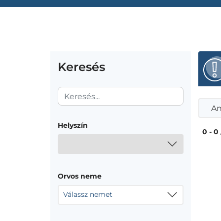
Keresés
An
Helyszín
0 - 0
Orvos neme
Válassz nemet