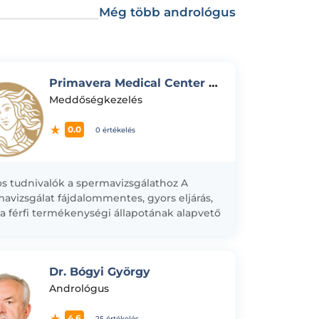
Még több andrológus
Primavera Medical Center - Spermavizsgálat
Meddőségkezelés
0.0
0 értékelés
s tudnivalók a spermavizsgálathoz A
avizsgálat fájdalommentes, gyors eljárás,
a férfi termékenységi állapotának alapvető
lata. Mintavétel előtt: - - 3–5 nap szexuális
tartóztatás szükséges....
Dr. Bógyi György
Andrológus
4.6
25 értékelés