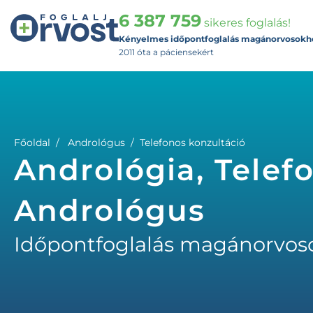
6 387 759
sikeres foglalás!
Kényelmes időpontfoglalás magánorvosokh
2011 óta a páciensekért
Főoldal
Andrológus
Telefonos konzultáció
Andrológia, Telef
Andrológus
Időpontfoglalás magánorvos