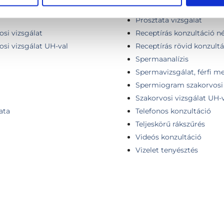
PCA3 prosztatarák szűrőte
Prosztata vizsgálat
osi vizsgálat
Receptírás konzultáció né
osi vizsgálat UH-val
Receptírás rövid konzultá
Spermaanalízis
Spermavizsgálat, férfi 
Spermiogram szakorvosi 
Szakorvosi vizsgálat UH-
ata
Telefonos konzultáció
Teljeskörű rákszűrés
Videós konzultáció
Vizelet tenyésztés