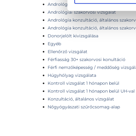
Andrológiai kontroll vizsgálat
Andrológiai szakorvosi vizsgálat
Andrológia konzultáció, általános szakorv
Andrológia konzultáció, általános szakorv
Donorjelölt kivizsgálása
Egyéb
Ellenőrző vizsgálat
Férfiasság 30+ szakorvosi konultáció
Férfi nemzőképesség / meddőség vizsgál
Húgyhólyag vizsgálata
Kontroll vizsgálat 1 hónapon belül
Kontroll vizsgálat 1 hónapon belül UH-val
Konzultáció, általános vizsgálat
Nőgyógyászati szűrőcsomag-alap