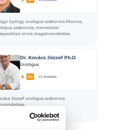
ógyi György urológus szakorvos főorvos,
lógus szakorvos, menedzser
épesítésű orvos magánrendelése.
orban a férfi meddőség kivizsgálásával és
ésével foglalkozom, a merevedési és
lési zavarok...
Dr. Kovács József Ph.D
Urológus
5.0
47 értékelés
ovács József urológus szakorvos
nrendelése.