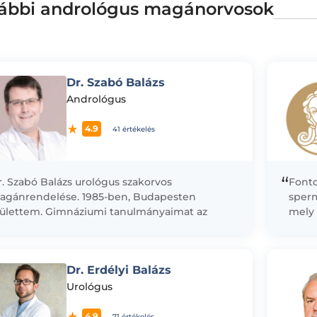
ábbi andrológus magánorvosok
Dr. Szabó Balázs
Andrológus
4.9
41 értékelés
“
. Szabó Balázs urológus szakorvos
Fonto
agánrendelése. 1985-ben, Budapesten
sperm
zülettem. Gimnáziumi tanulmányaimat az
mely 
páczai Csere János Gyakorlógimnáziumban
vizsgá
égeztem, ahol kitűnő eredménnyel
önmeg
ettségiztem. Angol és olasz nyelvből...
Dr. Erdélyi Balázs
Urológus
4.9
71 értékelés