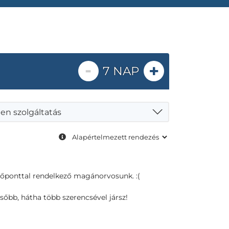
-
+
7 NAP
en szolgáltatás
dőponttal rendelkező magánorvosunk. :(
sőbb, hátha több szerencsével jársz!