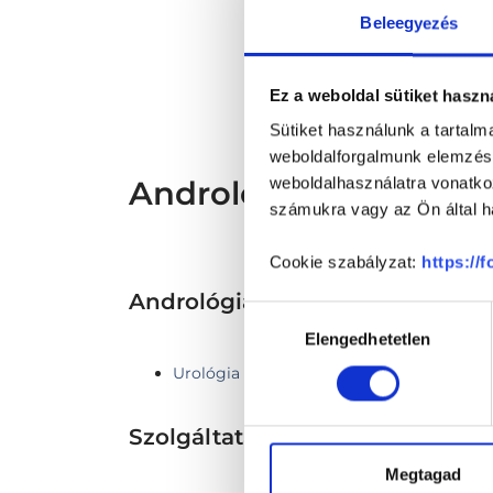
* Sz
Beleegyezés
megs
fele
szak
és s
Ez a weboldal sütiket haszn
Sütiket használunk a tartal
weboldalforgalmunk elemzésé
Andrológus - Androló
weboldalhasználatra vonatko
számukra vagy az Ön által ha
Cookie szabályzat:
https://
Andrológia TERÜLETHEZ KAP
Hozzájárulás
Elengedhetetlen
kiválasztása
Urológia
Szolgáltatások
Megtagad