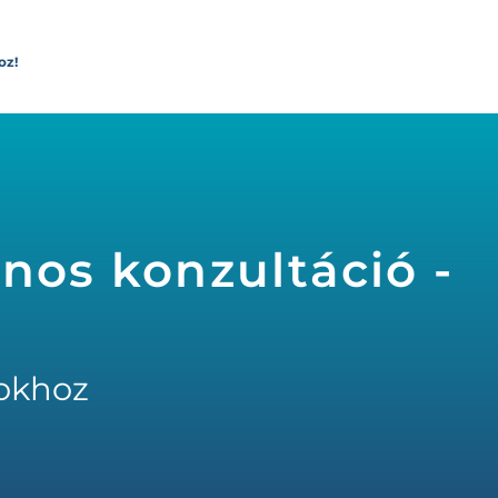
oz!
onos konzultáció -
okhoz