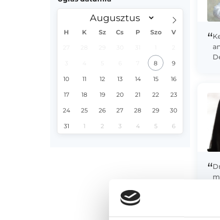
H
K
Sz
Cs
P
Szo
V
“
Ke
a
27
28
29
30
31
1
2
D
3
4
5
6
7
8
9
k
di
10
11
12
13
14
15
16
17
18
19
20
21
22
23
24
25
26
27
28
29
30
31
1
2
3
4
5
6
“
Dr
m
á
E
S
ur