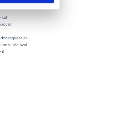
szt - szakorvosi vizsgálat nélkül
lkül
cióval
meddőségkezelés
konzultációval
val