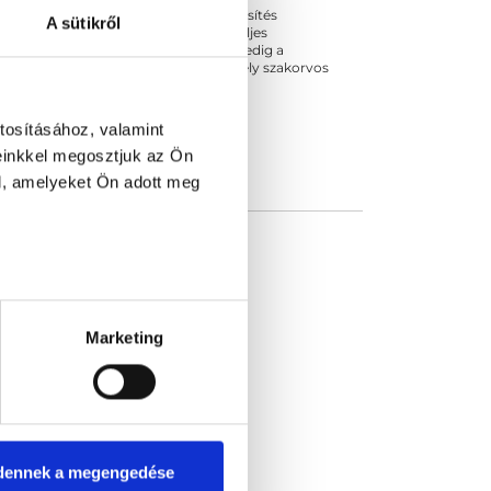
ogszabályok szerinti szakorvosi szakképesítés
A sütikről
 végezhető szakmai tevékenységért teljes
zakorvosa az első részvizsgáig, utána pedig a
kizárja esetleges névazonosságért bármely szakorvos
tosításához, valamint
einkkel megosztjuk az Ön
l, amelyeket Ön adott meg
Marketing
dennek a megengedése