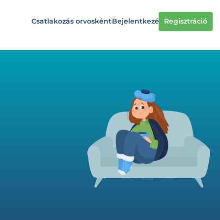
Csatlakozás orvosként
Bejelentkezés
Regisztráció