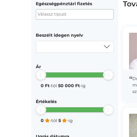
Tov
Egészségpénztári fizetés
Beszélt idegen nyelv
Ár
“
Dr
m
0 Ft
-tól
50 000 Ft
-ig
s
A
Értékelés
v
ér
0
-tól
5
-ig
Ugrás dátumra