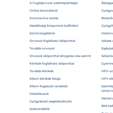
A Foglaljorvost webhelytérképe
Betegs
Online konzultáció
Gyógysz
Koronavírus szűrés
Biobolto
Meddőségi központok külföldön
Gyógyf
Szűrővizsgálatok
Házior
Orvosok foglalható időponttal
Idősek 
További orvosok
Egészs
Orvosok időponttal látogatás oka szerint
Sóbarl
Klinikák foglalható időponttal
Gyerme
További klinikák
HPV-sz
Állami klinikák listája
HPV ell
Állami fogászati rendelők
Személy
tartós 
Dietetikusok
Menstru
Gyógyászati segédeszközök
BMI kal
Szakrendelők