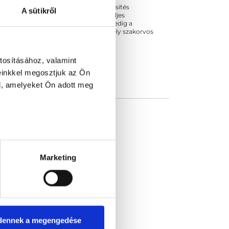
ogszabályok szerinti szakorvosi szakképesítés
A sütikről
 végezhető szakmai tevékenységért teljes
zakorvosa az első részvizsgáig, utána pedig a
kizárja esetleges névazonosságért bármely szakorvos
tosításához, valamint
einkkel megosztjuk az Ön
l, amelyeket Ön adott meg
Marketing
dennek a megengedése