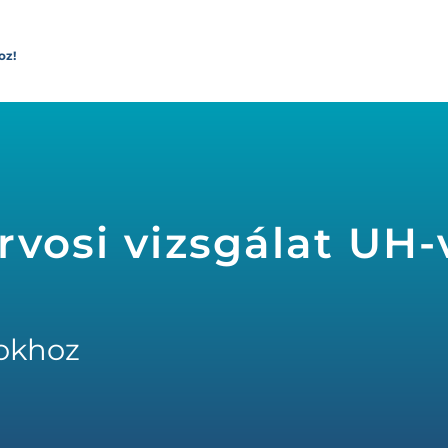
oz!
vosi vizsgálat UH-v
okhoz