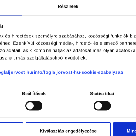
akorvos jelölt (rezidens): általános orvosi oklevéllel rendelkező orvos, aki j
Részletek
zerzésére irányuló képzésben vesz részt. Ezen orvosok által önállóan nem
lősséggel tartozik és azt közvetlenül felügyeli az egészségügyi szolgáltató s
orvosjelölt önállóan láthat el feladatokat. A foglaljorvost.hu felelősségét 
zakorvosjelölt esetén.
ál
mak és hirdetések személyre szabásához, közösségi funkciók biz
hez. Ezenkívül közösségi média-, hirdető- és elemező partner
gia
zó adatait, akik kombinálhatják az adatokat más olyan adatokka
sznált más szolgáltatásokból gyűjtöttek.
foglaljorvost.hu/info/foglaljorvost-hu-cookie-szabalyzat/
CSOLÓDÓ SZAKTERÜLETEK
Beállítások
Statisztikai
Kiválasztás engedélyezése
Min