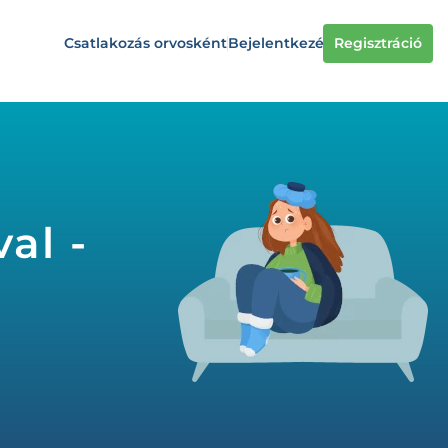
Csatlakozás orvosként
Bejelentkezés
Regisztráció
al -