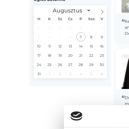
H
K
Sz
Cs
P
Szo
V
“
Ke
a
27
28
29
30
31
1
2
D
3
4
5
6
7
8
9
k
di
10
11
12
13
14
15
16
17
18
19
20
21
22
23
24
25
26
27
28
29
30
31
1
2
3
4
5
6
“
Dr
m
á
E
S
ur