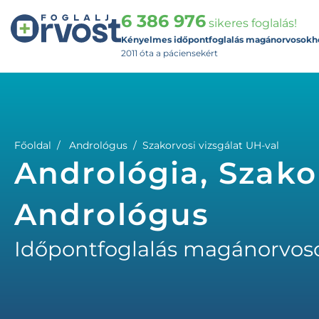
6 386 976
sikeres foglalás!
Kényelmes időpontfoglalás magánorvosokh
2011 óta a páciensekért
Főoldal
Andrológus
Szakorvosi vizsgálat UH-val
Andrológia, Szakor
Andrológus
Időpontfoglalás magánorvos