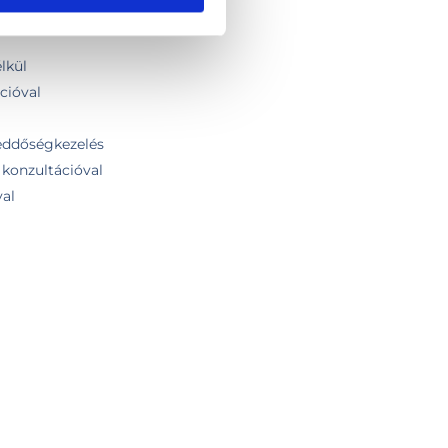
szt - szakorvosi vizsgálat nélkül
lkül
cióval
meddőségkezelés
konzultációval
val