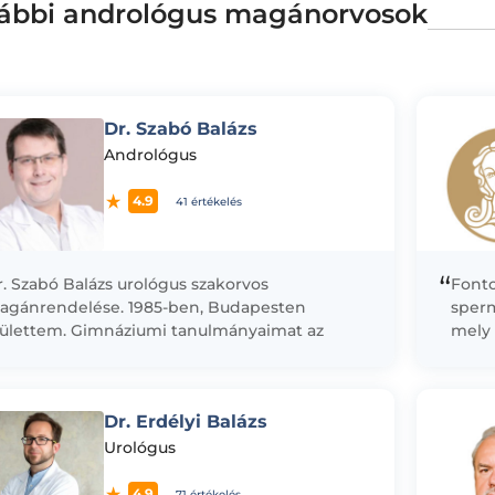
ábbi andrológus magánorvosok
Dr. Szabó Balázs
Andrológus
4.9
41 értékelés
“
. Szabó Balázs urológus szakorvos
Fonto
agánrendelése. 1985-ben, Budapesten
sperm
zülettem. Gimnáziumi tanulmányaimat az
mely 
páczai Csere János Gyakorlógimnáziumban
vizsgá
égeztem, ahol kitűnő eredménnyel
önmeg
ettségiztem. Angol és olasz nyelvből...
Dr. Erdélyi Balázs
Urológus
4.9
71 értékelés