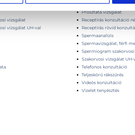
PCA3 prosztatarák szűrőte
Prosztata vizsgálat
osi vizsgálat
Receptírás konzultáció né
osi vizsgálat UH-val
Receptírás rövid konzultá
Spermaanalízis
Spermavizsgálat, férfi 
Spermiogram szakorvosi 
Szakorvosi vizsgálat UH-
ata
Telefonos konzultáció
Teljeskörű rákszűrés
Videós konzultáció
Vizelet tenyésztés