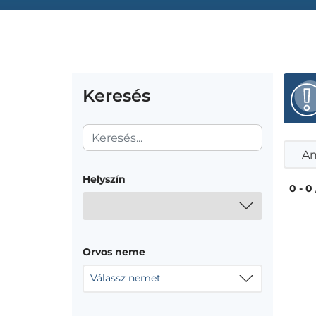
Keresés
An
Helyszín
0 - 0
Orvos neme
Válassz nemet