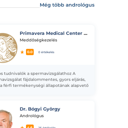
Még több andrológus
Primavera Medical Center - Spermavizsgálat
Meddőségkezelés
0.0
0 értékelés
s tudnivalók a spermavizsgálathoz A
avizsgálat fájdalommentes, gyors eljárás,
a férfi termékenységi állapotának alapvető
lata. Mintavétel előtt: - - 3–5 nap szexuális
tartóztatás szükséges....
Dr. Bógyi György
Andrológus
4.6
25 értékelés