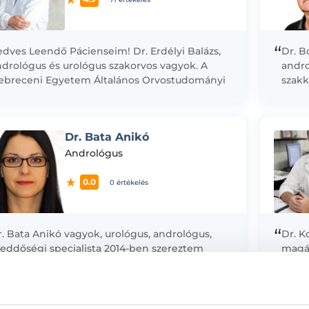
“
dves Leendő Pácienseim! Dr. Erdélyi Balázs,
Dr. B
ndrológus és urológus szakorvos vagyok. A
andro
ebreceni Egyetem Általános Orvostudományi
szakk
arán 2015-ben summa cum laude minősítéssel
Elsős
plomáztam. Rezidenséveim alatt...
kezel
magöm
Dr. Bata Anikó
Andrológus
0.0
0 értékelés
“
. Bata Anikó vagyok, urológus, andrológus,
Dr. K
eddőségi specialista 2014-ben szereztem
magá
ltalános orvosi diplomámat a Semmelweis
gyetem Általános Orvostudományi Karán.
zakorvosi képzésem során 2020-ban
ológiából, majd...