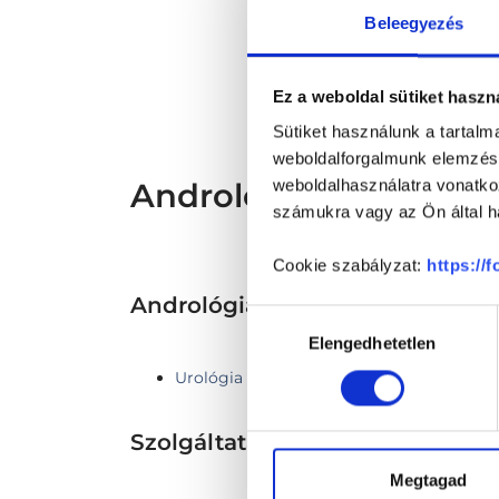
* Sz
Beleegyezés
megs
fele
szak
és s
Ez a weboldal sütiket haszn
Sütiket használunk a tartal
weboldalforgalmunk elemzésé
Andrológus - Androló
weboldalhasználatra vonatko
számukra vagy az Ön által ha
Cookie szabályzat:
https://
Andrológia TERÜLETHEZ KAP
Hozzájárulás
Elengedhetetlen
kiválasztása
Urológia
Szolgáltatások
Megtagad