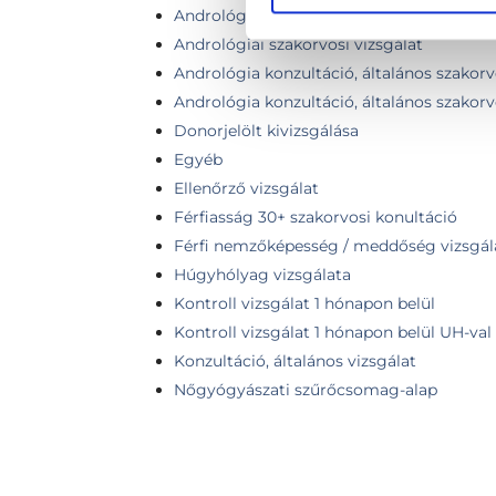
Andrológiai kontroll vizsgálat
Andrológiai szakorvosi vizsgálat
Andrológia konzultáció, általános szakorv
Andrológia konzultáció, általános szakorv
Donorjelölt kivizsgálása
Egyéb
Ellenőrző vizsgálat
Férfiasság 30+ szakorvosi konultáció
Férfi nemzőképesség / meddőség vizsgál
Húgyhólyag vizsgálata
Kontroll vizsgálat 1 hónapon belül
Kontroll vizsgálat 1 hónapon belül UH-val
Konzultáció, általános vizsgálat
Nőgyógyászati szűrőcsomag-alap