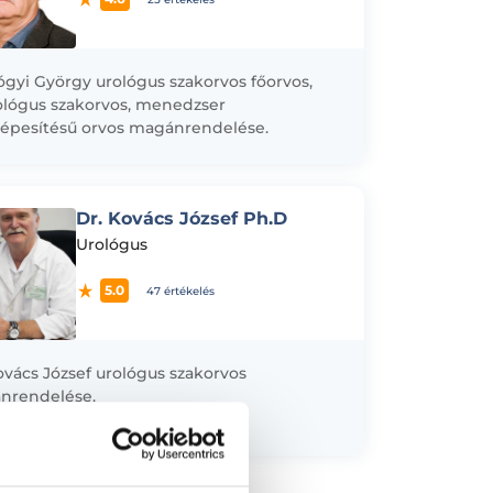
ógyi György urológus szakorvos főorvos,
lógus szakorvos, menedzser
épesítésű orvos magánrendelése.
orban a férfi meddőség kivizsgálásával és
ésével foglalkozom, a merevedési és
lési zavarok...
Dr. Kovács József Ph.D
Urológus
5.0
47 értékelés
ovács József urológus szakorvos
nrendelése.