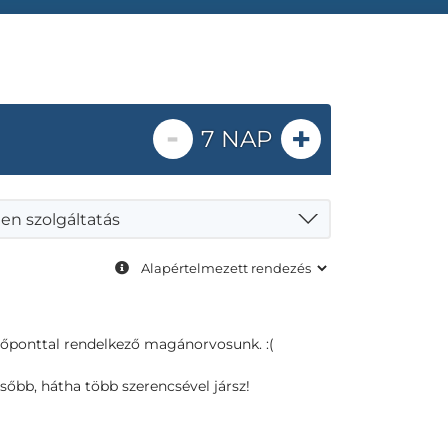
-
+
7 NAP
en szolgáltatás
dőponttal rendelkező magánorvosunk. :(
sőbb, hátha több szerencsével jársz!