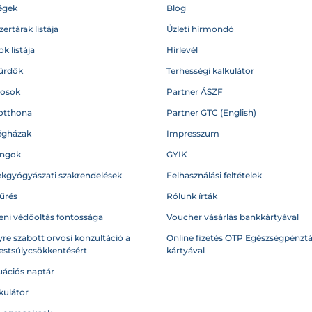
égek
Blog
ertárak listája
Üzleti hírmondó
k listája
Hírlevél
ürdők
Terhességi kalkulátor
vosok
Partner ÁSZF
otthona
Partner GTC (English)
égházak
Impresszum
angok
GYIK
kgyógyászati szakrendelések
Felhasználási feltételek
űrés
Rólunk írták
eni védőoltás fontossága
Voucher vásárlás bankkártyával
re szabott orvosi konzultáció a
Online fizetés OTP Egészségpénztá
testsúlycsökkentésért
kártyával
ációs naptár
kulátor