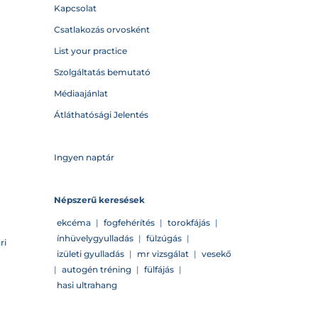
Kapcsolat
Csatlakozás orvosként
List your practice
Szolgáltatás bemutató
Médiaajánlat
Átláthatósági Jelentés
Ingyen naptár
Népszerű keresések
ekcéma
|
fogfehérítés
|
torokfájás
|
ínhüvelygyulladás
|
fülzúgás
|
ri
izületi gyulladás
|
mr vizsgálat
|
vesekő
|
autogén tréning
|
fülfájás
|
hasi ultrahang