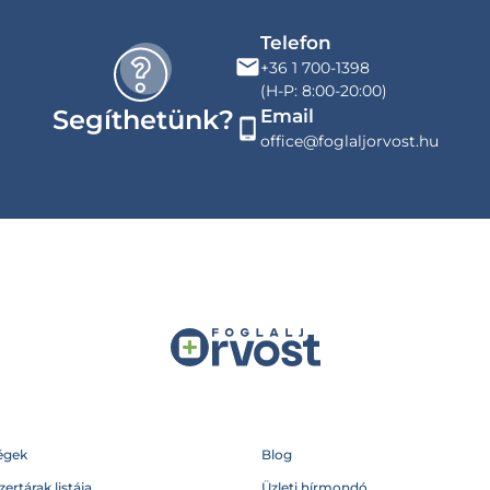
Telefon
+36 1 700-1398
(H-P: 8:00-20:00)
Segíthetünk?
Email
office@foglaljorvost.hu
égek
Blog
ertárak listája
Üzleti hírmondó