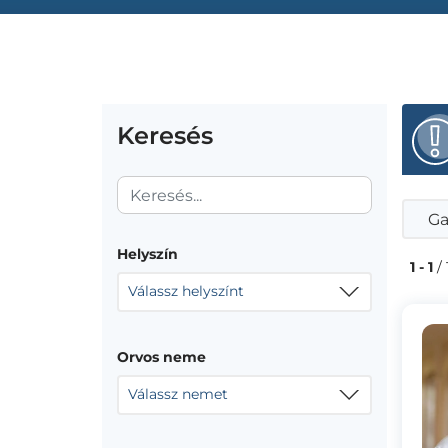
Keresés
Ga
Helyszín
1 - 1
/ 
Válassz helyszínt
Orvos neme
Válassz nemet