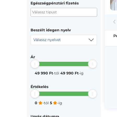
Egészségpénztári fizetés
Beszélt idegen nyelv
P
Válassz nyelvet
Ár
49 990 Ft
-tól
49 990 Ft
-ig
Értékelés
0
-tól
5
-ig
Ugrás dátumra