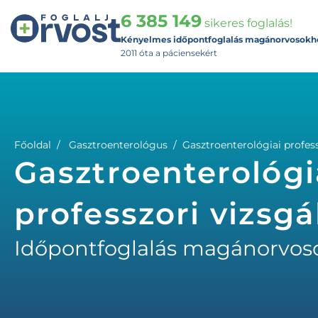
6 385 149
sikeres foglalás!
Kényelmes időpontfoglalás magánorvosokh
2011 óta a páciensekért
Főoldal
Gasztroenterológus
Gasztroenterológiai profess
Gasztroenterológi
professzori vizsgá
Időpontfoglalás magánorvos