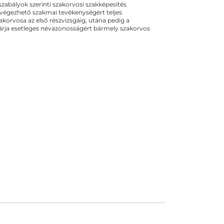
ogszabályok szerinti szakorvosi szakképesítés
 végezhető szakmai tevékenységért teljes
zakorvosa az első részvizsgáig, utána pedig a
kizárja esetleges névazonosságért bármely szakorvos