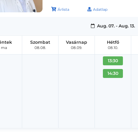
Árlista
Adatlap
Aug. 07. - Aug. 13.
éntek
Szombat
Vasárnap
Hétfő
ma
08.08.
08.09.
08.10.
13:30
14:30