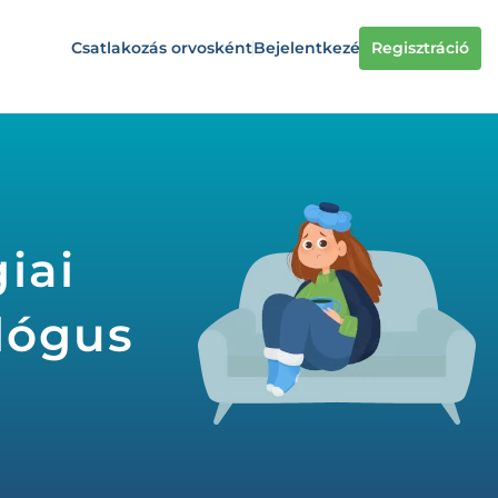
Csatlakozás orvosként
Bejelentkezés
Regisztráció
iai
ológus