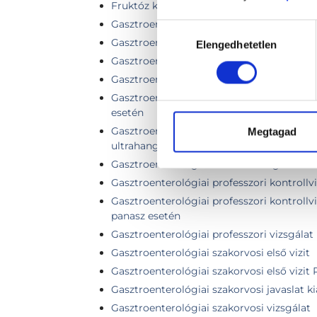
Fruktóz kilégzési teszt
Gasztroenterológiai hasi és kismedencei 
Hozzájárulás
Gasztroenterológiai kontroll ultrahangga
Elengedhetetlen
kiválasztása
Gasztroenterológiai kontroll ultrahang né
Gasztroenterológiai kontroll vizsgálat
Gasztroenterológiai kontrollvizsgálat en
esetén
Gasztroenterológiai kontrollvizsgálat has
Megtagad
ultrahangvizsgálattal
Gasztroenterológiai kontroll vizsgálat + h
Gasztroenterológiai professzori kontrollv
Gasztroenterológiai professzori kontroll
panasz esetén
Gasztroenterológiai professzori vizsgálat
Gasztroenterológiai szakorvosi első vizit
Gasztroenterológiai szakorvosi első vizit 
Gasztroenterológiai szakorvosi javaslat k
Gasztroenterológiai szakorvosi vizsgálat