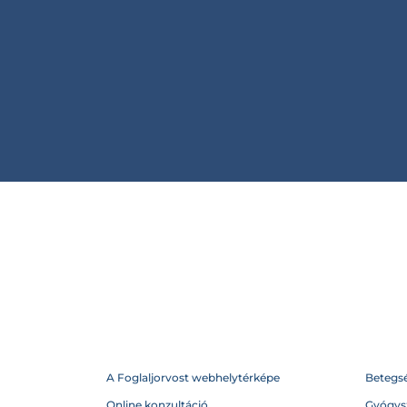
A Foglaljorvost webhelytérképe
Betegs
Online konzultáció
Gyógysz