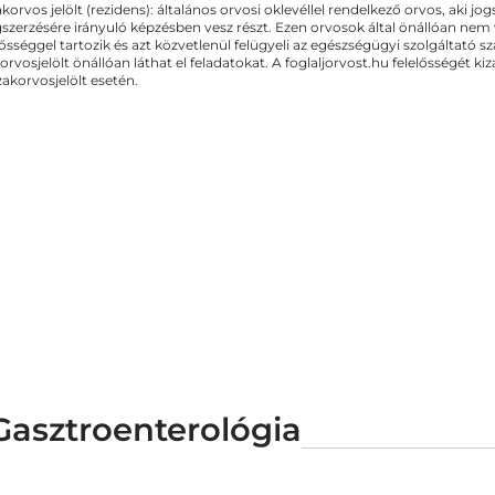
akorvos jelölt (rezidens): általános orvosi oklevéllel rendelkező orvos, aki j
zerzésére irányuló képzésben vesz részt. Ezen orvosok által önállóan nem
lősséggel tartozik és azt közvetlenül felügyeli az egészségügyi szolgáltató s
orvosjelölt önállóan láthat el feladatokat. A foglaljorvost.hu felelősségét 
zakorvosjelölt esetén.
Gasztroenterológia