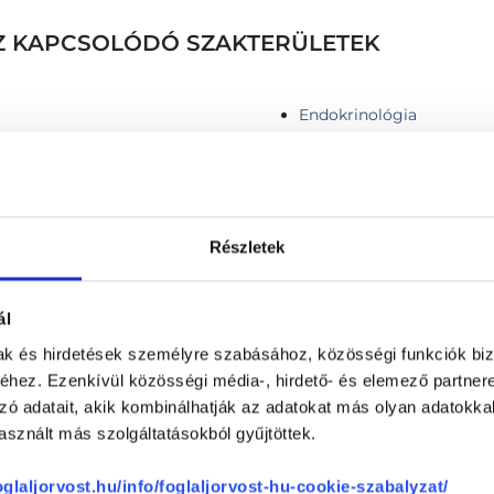
HEZ KAPCSOLÓDÓ SZAKTERÜLETEK
Endokrinológia
Részletek
omortükrözéshez és
Gyomortükrözés
Gyomortükrözés altatás
ál
y vastagbéltükrözéshez
Gyomortükrözés egyszerh
mak és hirdetések személyre szabásához, közösségi funkciók biz
Gyomortükrözés egyszerh
hez. Ezenkívül közösségi média-, hirdető- és elemező partner
Gyomortükrözés + vastag
zó adatait, akik kombinálhatják az adatokat más olyan adatokka
Hasi nagyerek duplex UH 
sznált más szolgáltatásokból gyűjtöttek.
Hasi ultrahang
Hasnyálmirigy funkciós t
foglaljorvost.hu/info/foglaljorvost-hu-cookie-szabalyzat/