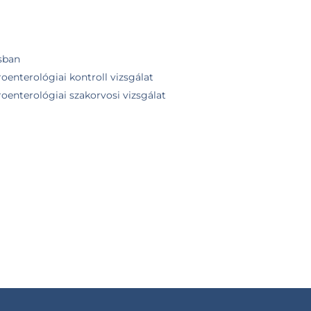
sban
oenterológiai kontroll vizsgálat
oenterológiai szakorvosi vizsgálat