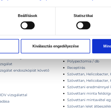
Helicobacter szűrés
ultrahang
Helicobecter pylori kivizs
l
Beállítások
Statisztikai
Heliprobe kilégzési teszt
lkül
Hétvégi konzultáció (felá
Kapszulás endoszkópia
doszkópiát követő panasz
Konzultáció, általános vi
Laktóz kilégzési teszt
i és kismedencei
Kiválasztás engedélyezése
Min
Laktulóz kilégzési teszt
Leletértékelés
asi ultrahang
Polypectomia / db
izsgálat
Receptírás
vizsgálat endoszkópiát követő
Szövettan, Helicobacter,
Szövettan, Helicobacter,
Szövettani eredménnyel 
Szövettani minta feldolg
RDV vizsgálattal
Szövettani mintavétel eg
iadása
Szövettan lelet átbeszélé