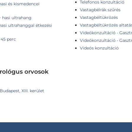
Telefonos konzultáció
hasi és kismedencei
Vastagbélrák szűrés
Vastagbéltükrözés
+ hasi ultrahang
Vastagbéltükrözés altatá
hasi ultrahanggal étkezési
Videókonzultáció - Gasztr
 45 perc
Videókonzultáció - Gasztr
Videós konzultáció
erológus orvosok
Budapest, XIII. kerület