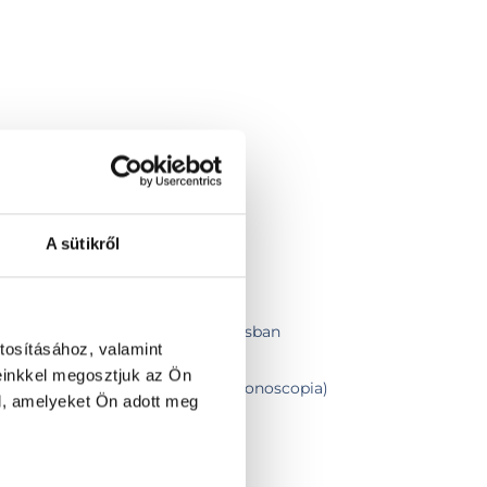
A sütikről
ban
asználatos endoszkóppal altatásban
tosításához, valamint
asználatos endoszkóppal - éber
einkkel megosztjuk az Ön
béltükrözés (Gastroscopia + Colonoscopia)
l, amelyeket Ön adott meg
vizsgálata
eszt