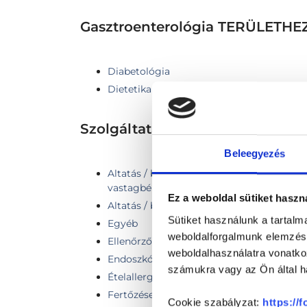
Gasztroenterológia TERÜLET
Diabetológia
Dietetika
Szolgáltatások
Beleegyezés
Altatás / bódítás együlésben végzett gy
vastagbéltükrözéshez
Ez a weboldal sütiket haszn
Altatás / bódítás gyomortükrözéshez vag
Sütiket használunk a tartal
Egyéb
weboldalforgalmunk elemzésé
Ellenőrző vizsgálat
weboldalhasználatra vonatko
Endoszkópia előtti szakorvosi vizsgálat
számukra vagy az Ön által ha
Ételallergiák és intoleranciák szűrés
Fertőzéses betegségek szűrése
Cookie szabályzat:
https://