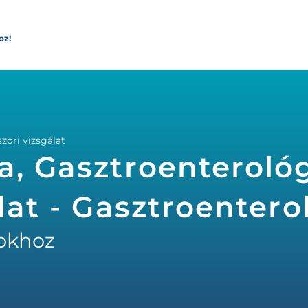
oz!
zori vizsgálat
a, Gasztroenterológ
lat - Gasztroenter
okhoz