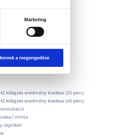
gálása- kilégzési teszt
Marketing
 követő szakorvosi konzultáció
ras)
zsgálat
dennek a megengedése
 H2 kilégzés eredmény kiadása (20 perc)
 H2 kilégzés eredmény kiadása (45 perc)
konzultáció
ozása / minta
y régióból
se