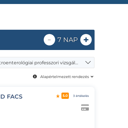
-
+
7 NAP
Gasztroenterológiai professzori vizsgálat
h.D FACS
5.0
3 értékelés