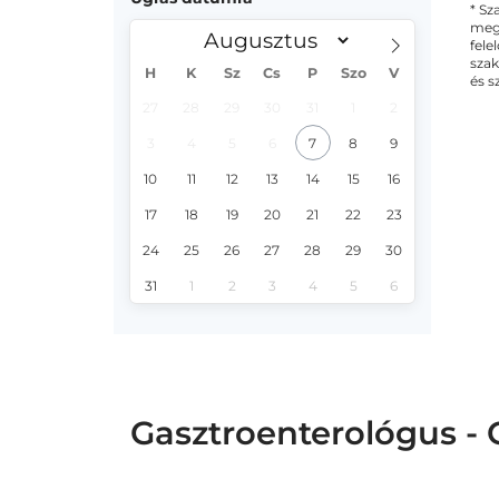
* Sz
megs
fele
szak
H
K
Sz
Cs
P
Szo
V
és s
27
28
29
30
31
1
2
3
4
5
6
7
8
9
10
11
12
13
14
15
16
17
18
19
20
21
22
23
24
25
26
27
28
29
30
31
1
2
3
4
5
6
Gasztroenterológus - 