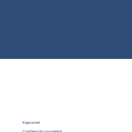
Kapcsolat
Csatlakozás orvosként