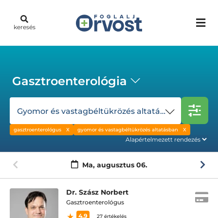
keresés
Gasztroenterológia
Gyomor és vastagbéltükrözés altatásban
gasztroenterológus
gyomor és vastagbéltükrözés altatásban
Ma,
augusztus 06.
Dr. Szász Norbert
Gasztroenterológus
4.9
27 értékelés