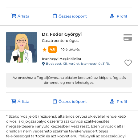
Árlista
Összes időpont
Profil
Dr. Fodor Györgyi
Gasztroenterológus
4.8
10 értékelés
Istenhegyi Magánklinika
Budapest, XII. kerület, Istenhegyi út 31/B.
Az orvoshoz a FoglaljOrvost.hu oldalon keresztül az időpont foglalás
átmenetileg nem lehetséges.
Árlista
Összes időpont
Profil
* Szakorvos jelölt (rezidens): általános orvosi oklevéllel rendelkező
orvos, aki jogszabályok szerinti szakorvosi szakképesítés
megszerzésére irányuló képzésben vesz részt. Ezen orvosok által
önállóan nem végezhető szakmai tevékenységért teljes
felelősséggel tartozik és azt közvetlenül felügyeli az egészségügyi