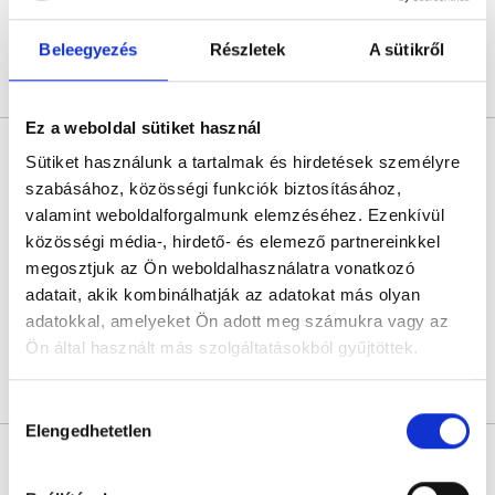
Következő időpont:
szeptember 11.
Beleegyezés
Részletek
A sütikről
Árlista
Összes időpont
Profil
Ez a weboldal sütiket használ
Dr. Patai Árpád
Sütiket használunk a tartalmak és hirdetések személyre
Gasztroenterológus
szabásához, közösségi funkciók biztosításához,
5.0
2 értékelés
valamint weboldalforgalmunk elemzéséhez. Ezenkívül
GasztroKlinika - Pest
közösségi média-, hirdető- és elemező partnereinkkel
Budapest, VIII. kerület, Budapest, Szigony u. 26-32
megosztjuk az Ön weboldalhasználatra vonatkozó
adatait, akik kombinálhatják az adatokat más olyan
Következő időpont:
szeptember 14.
adatokkal, amelyeket Ön adott meg számukra vagy az
Ön által használt más szolgáltatásokból gyűjtöttek.
Árlista
Összes időpont
Profil
Cookie
Hozzájárulás
szabályzat:
https://foglaljorvost.hu/info/foglaljorvost-
Elengedhetetlen
kiválasztása
hu-cookie-szabalyzat/
Dr. Tollas Árpád
Gasztroenterológus