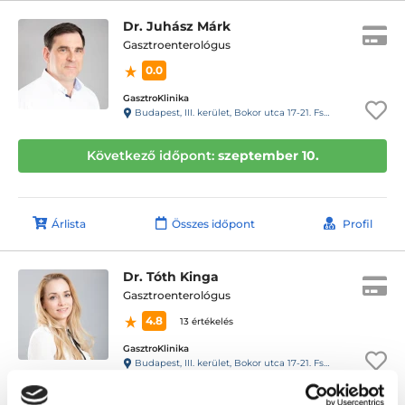
Dr. Juhász Márk
Gasztroenterológus
0.0
GasztroKlinika
Budapest, III. kerület, Bokor utca 17-21. Fszt.
Következő időpont:
szeptember 10.
Árlista
Összes időpont
Profil
Dr. Tóth Kinga
Gasztroenterológus
4.8
13 értékelés
GasztroKlinika
Budapest, III. kerület, Bokor utca 17-21. Fszt.