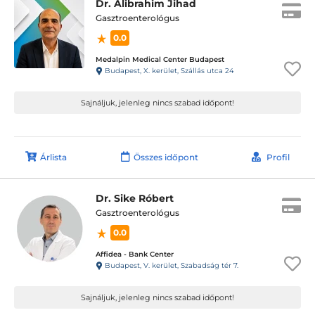
Dr. Alibrahim Jihad
Gasztroenterológus
0.0
Medalpin Medical Center Budapest
Budapest, X. kerület, Szállás utca 24
Sajnáljuk, jelenleg nincs szabad időpont!
Árlista
Összes időpont
Profil
Dr. Sike Róbert
Gasztroenterológus
0.0
Affidea - Bank Center
Budapest, V. kerület, Szabadság tér 7.
Sajnáljuk, jelenleg nincs szabad időpont!