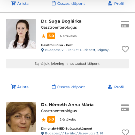
Árlista
Összes időpont
Profil
Dr. Suga Boglárka
Gasztroenterológus
5.0
4 értékelés
GasztroKlinika - Pest
Budapest, VIII. kerület, Budapest, Szigony u. 26-32
Sajnáljuk, jelenleg nincs szabad időpont!
Árlista
Összes időpont
Profil
Dr. Németh Anna Mária
Gasztroenterológus
5.0
2 értékelés
Dimenzió-MED Egészségközpont
Budapest, V. kerület, Vécsey utca 3. 1/1