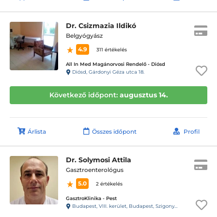
Dr. Csizmazia Ildikó
Belgyógyász
4.9
311 értékelés
All In Med Magánorvosi Rendelő - Diósd
Diósd, Gárdonyi Géza utca 18.
Következő időpont:
augusztus 14.
Árlista
Összes időpont
Profil
Dr. Solymosi Attila
Gasztroenterológus
5.0
2 értékelés
GasztroKlinika - Pest
Budapest, VIII. kerület, Budapest, Szigony u. 26-32