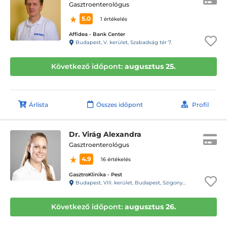
Gasztroenterológus
5.0
1 értékelés
Affidea - Bank Center
Budapest, V. kerület, Szabadság tér 7.
Következő időpont:
augusztus 25.
Árlista
Összes időpont
Profil
Dr. Virág Alexandra
Gasztroenterológus
4.9
16 értékelés
GasztroKlinika - Pest
Budapest, VIII. kerület, Budapest, Szigony u. 26-32
Következő időpont:
augusztus 26.