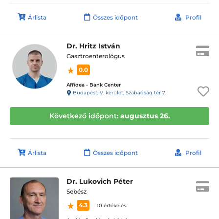
Árlista
Összes időpont
Profil
Dr. Hritz István
Gasztroenterológus
0.0
Affidea - Bank Center
Budapest, V. kerület, Szabadság tér 7.
Következő időpont:
augusztus 26.
Árlista
Összes időpont
Profil
Dr. Lukovich Péter
Sebész
4.3
10 értékelés