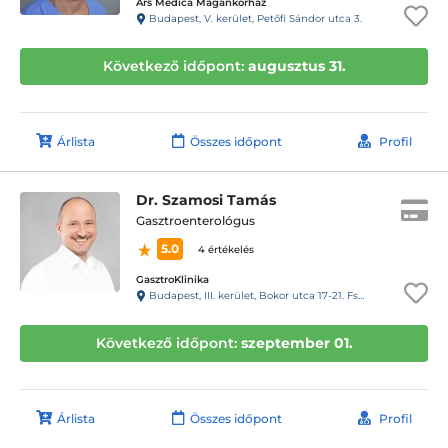
Ars Medica Magánkórház
Budapest, V. kerület, Petőfi Sándor utca 3.
Következő időpont:
augusztus 31.
Árlista
Összes időpont
Profil
Dr. Szamosi Tamás
Gasztroenterológus
5.0
4 értékelés
GasztroKlinika
Budapest, III. kerület, Bokor utca 17-21. Fszt.
Következő időpont:
szeptember 01.
Árlista
Összes időpont
Profil