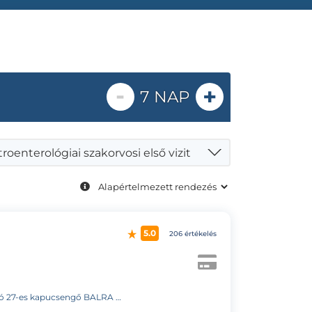
-
+
7 NAP
roenterológiai szakorvosi első vizit
5.0
206 értékelés
 kapucsengő BALRA az “A”lépcsőház”