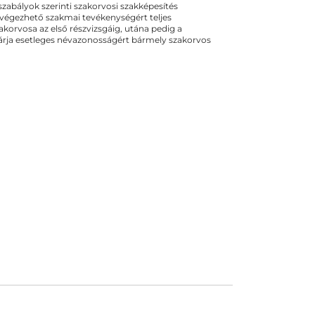
ogszabályok szerinti szakorvosi szakképesítés
 végezhető szakmai tevékenységért teljes
zakorvosa az első részvizsgáig, utána pedig a
kizárja esetleges névazonosságért bármely szakorvos