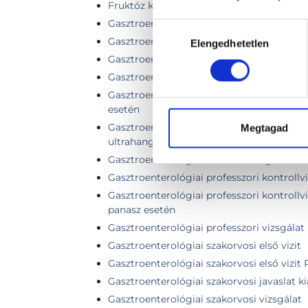
Fruktóz kilégzési teszt
Gasztroenterológiai hasi és kismedencei 
Hozzájárulás
Gasztroenterológiai kontroll ultrahangga
Elengedhetetlen
kiválasztása
Gasztroenterológiai kontroll ultrahang né
Gasztroenterológiai kontroll vizsgálat
Gasztroenterológiai kontrollvizsgálat en
esetén
Gasztroenterológiai kontrollvizsgálat has
Megtagad
ultrahangvizsgálattal
Gasztroenterológiai kontroll vizsgálat + h
Gasztroenterológiai professzori kontrollv
Gasztroenterológiai professzori kontroll
panasz esetén
Gasztroenterológiai professzori vizsgálat
Gasztroenterológiai szakorvosi első vizit
Gasztroenterológiai szakorvosi első vizit 
Gasztroenterológiai szakorvosi javaslat k
Gasztroenterológiai szakorvosi vizsgálat