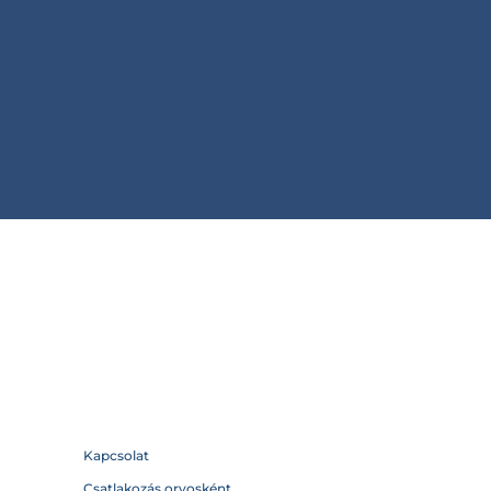
Kapcsolat
Csatlakozás orvosként