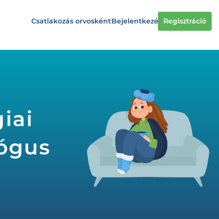
Csatlakozás orvosként
Bejelentkezés
Regisztráció
iai
lógus