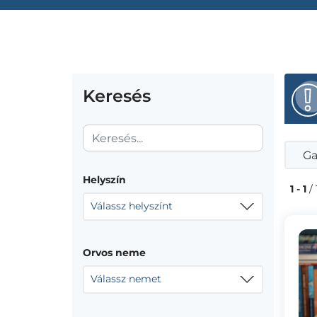
Keresés
Ga
Helyszín
1 - 1
/ 
Válassz helyszínt
Orvos neme
Válassz nemet