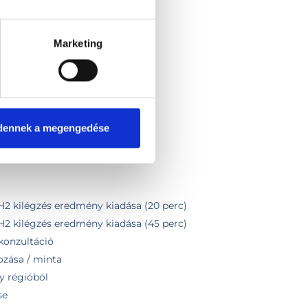
gálása- kilégzési teszt
Marketing
 követő szakorvosi konzultáció
ras)
zsgálat
dennek a megengedése
 H2 kilégzés eredmény kiadása (20 perc)
 H2 kilégzés eredmény kiadása (45 perc)
konzultáció
ozása / minta
y régióból
se