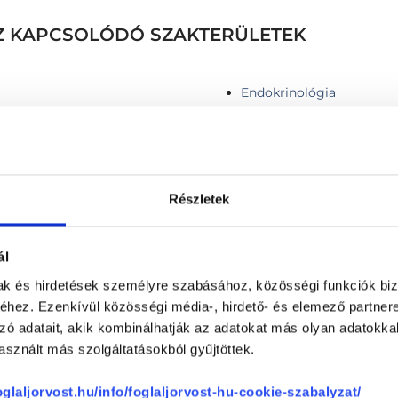
HEZ KAPCSOLÓDÓ SZAKTERÜLETEK
Endokrinológia
Részletek
omortükrözéshez és
Gyomortükrözés
Gyomortükrözés altatás
ál
y vastagbéltükrözéshez
Gyomortükrözés egyszerh
mak és hirdetések személyre szabásához, közösségi funkciók biz
Gyomortükrözés egyszerh
hez. Ezenkívül közösségi média-, hirdető- és elemező partner
Gyomortükrözés + vastag
zó adatait, akik kombinálhatják az adatokat más olyan adatokka
Hasi nagyerek duplex UH 
sznált más szolgáltatásokból gyűjtöttek.
Hasi ultrahang
Hasnyálmirigy funkciós t
foglaljorvost.hu/info/foglaljorvost-hu-cookie-szabalyzat/