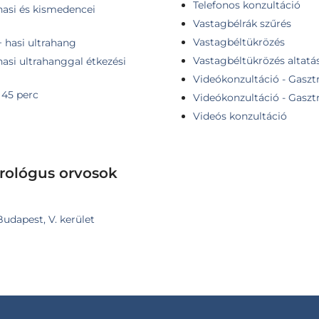
Telefonos konzultáció
hasi és kismedencei
Vastagbélrák szűrés
Vastagbéltükrözés
+ hasi ultrahang
Vastagbéltükrözés altatá
hasi ultrahanggal étkezési
Videókonzultáció - Gasztr
 45 perc
Videókonzultáció - Gasztr
Videós konzultáció
erológus orvosok
Budapest, V. kerület