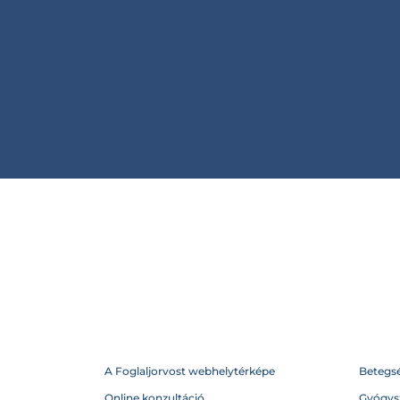
A Foglaljorvost webhelytérképe
Betegs
Online konzultáció
Gyógysz