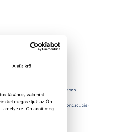
A sütikről
ban
asználatos endoszkóppal altatásban
tosításához, valamint
asználatos endoszkóppal - éber
einkkel megosztjuk az Ön
béltükrözés (Gastroscopia + Colonoscopia)
l, amelyeket Ön adott meg
vizsgálata
eszt