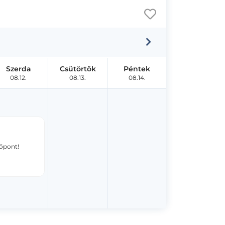
Szerda
Csütörtök
Péntek
08.12.
08.13.
08.14.
dőpont!