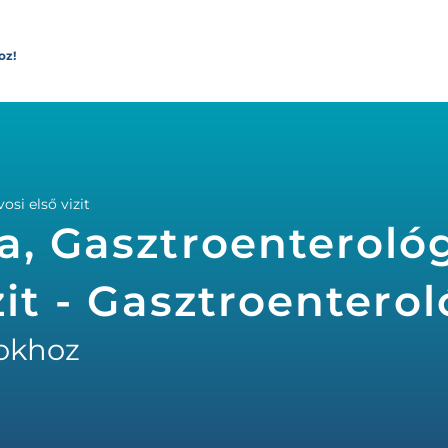
oz!
osi első vizit
a, Gasztroenterológ
zit - Gasztroentero
okhoz