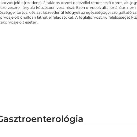
akorvos jelölt (rezidens): általános orvosi oklevéllel rendelkező orvos, aki j
zerzésére irányuló képzésben vesz részt. Ezen orvosok által önállóan nem
lősséggel tartozik és azt közvetlenül felügyeli az egészségügyi szolgáltató s
orvosjelölt önállóan láthat el feladatokat. A foglaljorvost.hu felelősségét 
zakorvosjelölt esetén.
Gasztroenterológia