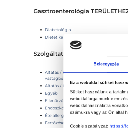
Gasztroenterológia TERÜLET
Diabetológia
Dietetika
Szolgáltatások
Beleegyezés
Altatás / bódítás együlésben végzett gy
vastagbéltükrözéshez
Ez a weboldal sütiket haszn
Altatás / bódítás gyomortükrözéshez vag
Sütiket használunk a tartal
Egyéb
weboldalforgalmunk elemzésé
Ellenőrző vizsgálat
weboldalhasználatra vonatko
Endoszkópia előtti szakorvosi vizsgálat
számukra vagy az Ön által ha
Ételallergiák és intoleranciák szűrés
Fertőzéses betegségek szűrése
Cookie szabályzat:
https://