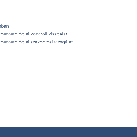
sban
oenterológiai kontroll vizsgálat
oenterológiai szakorvosi vizsgálat