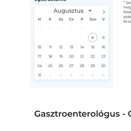
* Sz
megs
fele
szak
H
K
Sz
Cs
P
Szo
V
és s
27
28
29
30
31
1
2
3
4
5
6
7
8
9
10
11
12
13
14
15
16
17
18
19
20
21
22
23
24
25
26
27
28
29
30
31
1
2
3
4
5
6
Gasztroenterológus - 