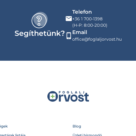
Telefon
+36 1 700-1398
(H-P: 8:00-20:00)
Segíthetünk?
Email
office@foglaljorvost.hu
égek
Blog
ertárak listája
Üzleti hírmondó