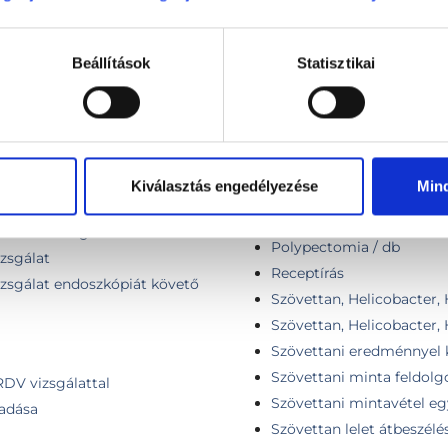
Helicobacter szűrés
ultrahang
Helicobecter pylori kivizs
l
Beállítások
Statisztikai
Heliprobe kilégzési teszt
lkül
Hétvégi konzultáció (felá
Kapszulás endoszkópia
doszkópiát követő panasz
Konzultáció, általános vi
Laktóz kilégzési teszt
i és kismedencei
Kiválasztás engedélyezése
Min
Laktulóz kilégzési teszt
Leletértékelés
asi ultrahang
Polypectomia / db
izsgálat
Receptírás
vizsgálat endoszkópiát követő
Szövettan, Helicobacter,
Szövettan, Helicobacter,
Szövettani eredménnyel 
Szövettani minta feldolg
RDV vizsgálattal
Szövettani mintavétel eg
iadása
Szövettan lelet átbeszélé