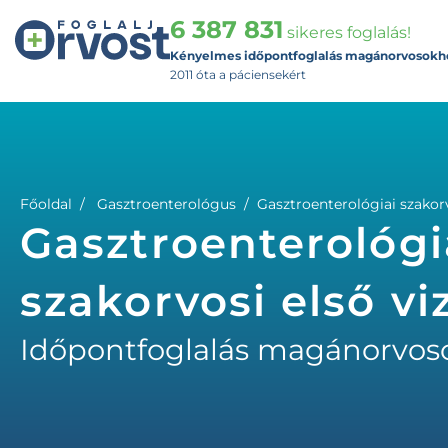
6 387 831
sikeres foglalás!
Kényelmes időpontfoglalás magánorvosokh
2011 óta a páciensekért
Főoldal
Gasztroenterológus
Gasztroenterológiai szakorv
Gasztroenterológi
szakorvosi első vi
Időpontfoglalás magánorvos