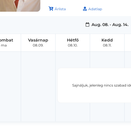
Árlista
Adatlap
Aug. 08. - Aug. 14.
ombat
Vasárnap
Hétfő
Kedd
ma
08.09.
08.10.
08.11.
Sajnáljuk, jelenleg nincs szabad i