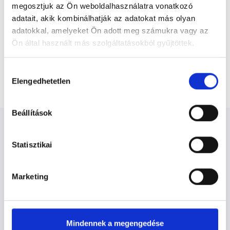
felelősségét kizárja esetleges névazonosságért bármely szakorvos
megosztjuk az Ön weboldalhasználatra vonatkozó
és szakorvosjelölt esetén.
adatait, akik kombinálhatják az adatokat más olyan
adatokkal, amelyeket Ön adott meg számukra vagy az
Ön által használt más szolgáltatásokból gyűjtöttek.
Főoldal
Gasztroenterológus
Cookie
Videókonzultáció - Gasztroenterológiai kontroll
Hozzájárulás
vizsgálat
szabályzat:
https://foglaljorvost.hu/info/foglaljorvost-
Elengedhetetlen
kiválasztása
hu-cookie-szabalyzat/
Beállítások
Statisztikai
Gasztroenterológus -
Marketing
Gasztroenterológia
Gasztroenterológia TERÜLETHEZ
Mindennek a megengedése