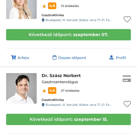
4.8
13 értékelés
GasztroKlinika
Budapest, III. kerület, Bokor utca 17-21. Fszt.
Következő időpont:
szeptember 07.
Árlista
Összes időpont
Profil
Dr. Szász Norbert
Gasztroenterológus
4.9
27 értékelés
GasztroKlinika
Budapest, III. kerület, Bokor utca 17-21. Fszt.
Következő időpont:
szeptember 15.