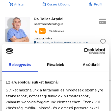
Árlista
Összes időpont
Profil
Dr. Tollas Árpád
Gasztroenterológus
4.8
15 értékelés
GasztroKlinika
Budapest, III. kerület, Bokor utca 17-21. Fszt.
Sajnáljuk, jelenleg nincs szabad időpont!
Beleegyezés
Részletek
A sütikről
Árlista
Összes időpont
Profil
Ez a weboldal sütiket használ
* Szakorvos jelölt (rezidens): általános orvosi oklevéllel rendelkező
orvos, aki jogszabályok szerinti szakorvosi szakképesítés
Sütiket használunk a tartalmak és hirdetések személyre
megszerzésére irányuló képzésben vesz részt. Ezen orvosok által
szabásához, közösségi funkciók biztosításához,
önállóan nem végezhető szakmai tevékenységért teljes
felelősséggel tartozik és azt közvetlenül felügyeli az egészségügyi
valamint weboldalforgalmunk elemzéséhez. Ezenkívül
szolgáltató szakorvosa az első részvizsgáig, utána pedig a
közösségi média-, hirdető- és elemező partnereinkkel
szakorvosjelölt önállóan láthat el feladatokat. A foglaljorvost.hu