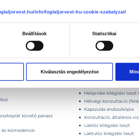
foglaljorvost.hu/info/foglaljorvost-hu-cookie-szabalyzat/
omortükrözéshez és
Gyomortükrözés
Gyomortükrözés altatás
y vastagbéltükrözéshez
Gyomortükrözés egyszerh
Beállítások
Statisztikai
Gyomortükrözés egyszerh
Gyomortükrözés + vastag
Hasi nagyerek duplex UH 
Hasi ultrahang
Hasnyálmirigy funkciós t
Kiválasztás engedélyezése
Min
Helicobacter szűrés
ultrahang
Helicobecter pylori kivizs
l
Heliprobe kilégzési teszt
lkül
Hétvégi konzultáció (felá
Kapszulás endoszkópia
doszkópiát követő panasz
Konzultáció, általános vi
Laktóz kilégzési teszt
i és kismedencei
Laktulóz kilégzési teszt