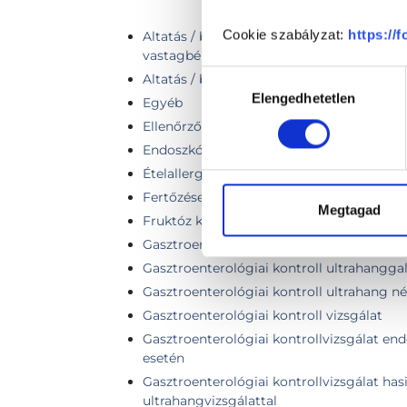
Cookie szabályzat:
https://
Altatás / bódítás együlésben végzett gy
vastagbéltükrözéshez
Hozzájárulás
Altatás / bódítás gyomortükrözéshez vag
Elengedhetetlen
kiválasztása
Egyéb
Ellenőrző vizsgálat
Endoszkópia előtti szakorvosi vizsgálat
Ételallergiák és intoleranciák szűrés
Fertőzéses betegségek szűrése
Megtagad
Fruktóz kilégzési teszt
Gasztroenterológiai hasi és kismedencei 
Gasztroenterológiai kontroll ultrahangga
Gasztroenterológiai kontroll ultrahang né
Gasztroenterológiai kontroll vizsgálat
Gasztroenterológiai kontrollvizsgálat en
esetén
Gasztroenterológiai kontrollvizsgálat has
ultrahangvizsgálattal