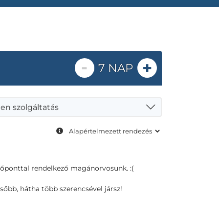
-
+
7 NAP
en szolgáltatás
dőponttal rendelkező magánorvosunk. :(
sőbb, hátha több szerencsével jársz!