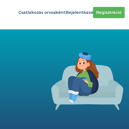
Csatlakozás orvosként
Bejelentkezés
Regisztráció