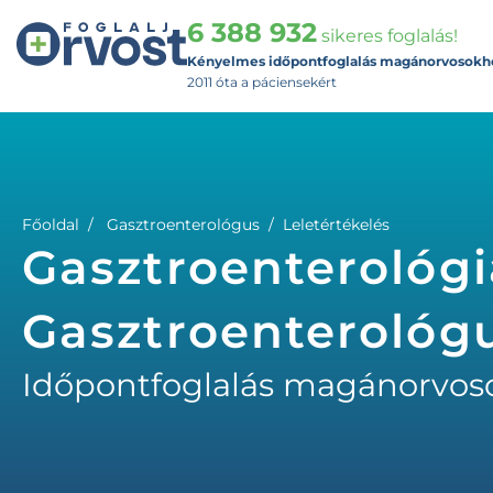
6 388 932
sikeres foglalás!
Kényelmes időpontfoglalás magánorvosokh
2011 óta a páciensekért
Főoldal
Gasztroenterológus
Leletértékelés
Gasztroenterológia
Gasztroenterológ
Időpontfoglalás magánorvos