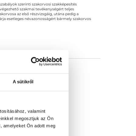
ogszabályok szerinti szakorvosi szakképesítés
 végezhető szakmai tevékenységért teljes
zakorvosa az első részvizsgáig, utána pedig a
kizárja esetleges névazonosságért bármely szakorvos
A sütikről
tosításához, valamint
einkkel megosztjuk az Ön
l, amelyeket Ön adott meg