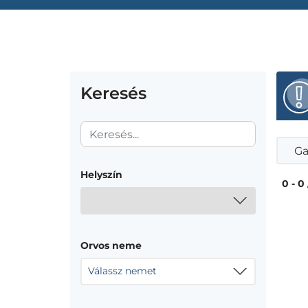
Keresés
Ga
Helyszín
0 - 0
Orvos neme
Válassz nemet