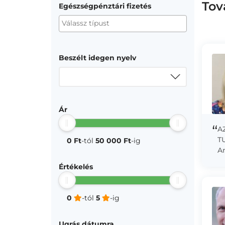
Tov
Egészségpénztári fizetés
Beszélt idegen nyelv
Ár
“
A
T
0 Ft
-tól
50 000 Ft
-ig
A
m
Értékelés
h
ga
0
-tól
5
-ig
Ugrás dátumra