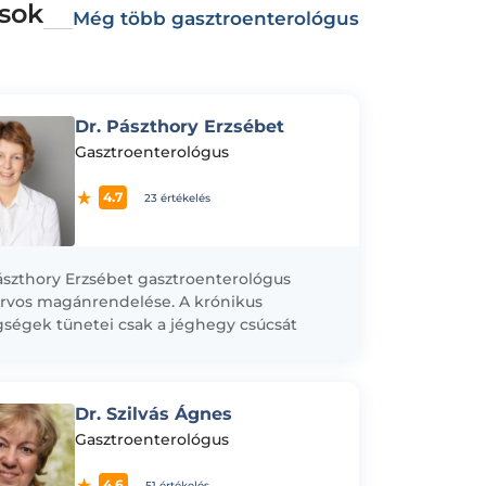
sok
Még több gasztroenterológus
Dr. Pászthory Erzsébet
Gasztroenterológus
4.7
23 értékelés
ászthory Erzsébet gasztroenterológus
rvos magánrendelése. A krónikus
ségek tünetei csak a jéghegy csúcsát
tik, hátterükben a test és lélek komplex
émái állnak. Különösképpen igaz...
Dr. Szilvás Ágnes
Gasztroenterológus
4.6
51 értékelés