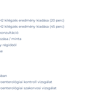
 H2 kilégzés eredmény kiadása (20 perc)
 H2 kilégzés eredmény kiadása (45 perc)
konzultáció
ozása / minta
y régióból
se
sban
oenterológiai kontroll vizsgálat
oenterológiai szakorvosi vizsgálat