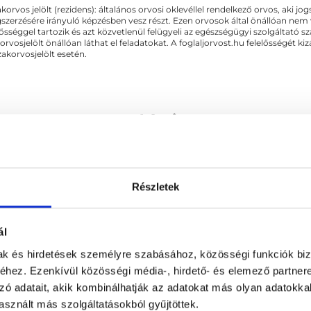
akorvos jelölt (rezidens): általános orvosi oklevéllel rendelkező orvos, aki j
zerzésére irányuló képzésben vesz részt. Ezen orvosok által önállóan nem
lősséggel tartozik és azt közvetlenül felügyeli az egészségügyi szolgáltató s
orvosjelölt önállóan láthat el feladatokat. A foglaljorvost.hu felelősségét 
zakorvosjelölt esetén.
Gasztroenterológia
Részletek
HEZ KAPCSOLÓDÓ SZAKTERÜLETEK
ál
Endokrinológia
mak és hirdetések személyre szabásához, közösségi funkciók biz
hez. Ezenkívül közösségi média-, hirdető- és elemező partner
zó adatait, akik kombinálhatják az adatokat más olyan adatokka
sznált más szolgáltatásokból gyűjtöttek.