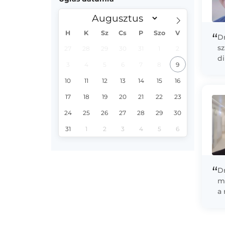
H
K
Sz
Cs
P
Szo
V
“
Dr
sz
27
28
29
30
31
1
2
d
3
4
5
6
7
8
9
Kó
a
10
11
12
13
14
15
16
17
18
19
20
21
22
23
24
25
26
27
28
29
30
31
1
2
3
4
5
6
“
D
m
a
b
sp
sz