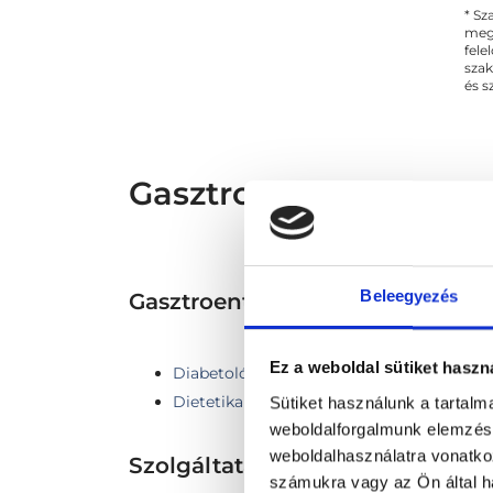
* Sz
megs
fele
szak
és s
Gasztroenterológus - 
Beleegyezés
Gasztroenterológia TERÜLET
Ez a weboldal sütiket haszn
Diabetológia
Dietetika
Sütiket használunk a tartal
weboldalforgalmunk elemzésé
weboldalhasználatra vonatko
Szolgáltatások
számukra vagy az Ön által ha