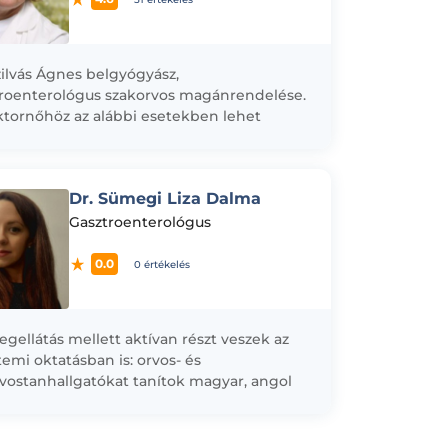
zilvás Ágnes belgyógyász,
roenterológus szakorvos magánrendelése.
tornőhöz az alábbi esetekben lehet
lni: - Gasztroenterológia - Reflux-betegség
mor és bélbetegségek endoszkópos és
ang-vizsgálata...
Dr. Sümegi Liza Dalma
Gasztroenterológus
0.0
0 értékelés
egellátás mellett aktívan részt veszek az
emi oktatásban is: orvos- és
vostanhallgatókat tanítok magyar, angol
met nyelven. Komplex szemlélettel
lok a belgyógyászati és...