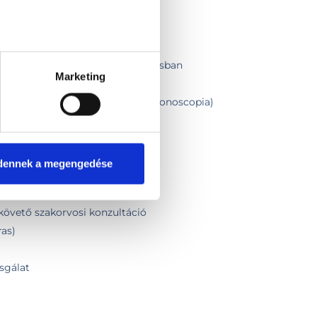
ban
asználatos endoszkóppal altatásban
Marketing
asználatos endoszkóppal - éber
béltükrözés (Gastroscopia + Colonoscopia)
vizsgálata
eszt
dennek a megengedése
gálása- kilégzési teszt
 követő szakorvosi konzultáció
ras)
zsgálat