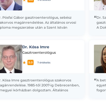
“
. Pósfai Gábor gasztroenterológus, sebész
Dr. S
akorvos magánrendelése. Az általános orvosi
gaszt
iploma megszerzése után a Szent István
A Dok
rház Sebészeti Osztályán kezdett dolgozni,
fordu
mi akkor még egyben...
- Gyo
ultrah
Dr. Kósa Imre
Gasztroenterológus
5.0
7 értékelés
“
r. Kósa Imre gasztroenterológus szakorvos
A bet
agánrendelése. 1985-től 2007-ig Debrecenben,
egyet
 megyei kórházban dolgoztam. Általános
fogor
elgyógyászként kezdtem, majd
és né
ecializálódtam, és 1997 óta csak a
fordu
akterületemnek (gasztroenterológiának)...