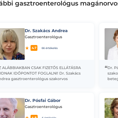
ábbi gasztroenterológus magánorvo
Dr. Szakács Andrea
Gasztroenterológus
4.7
66 értékelés
“
Z ALÁBBIAKBAN CSAK FIZETŐS ELLÁTÁSRA
Dr. P
UDNAK IDŐPONTOT FOGLALNI! Dr. Szakács
szako
ndrea gasztroenterológus szakorvos
beteg
agánrendelése.A HT Medical Centerben
jelen
elyben lehetőség van kolonoszkópiás és
probl
sztroszkópiás vizsgálatok elvégzésére,...
Dr. Pósfai Gábor
Gasztroenterológus
4.8
6 értékelés