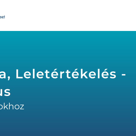
oz!
, Leletértékelés -
us
okhoz