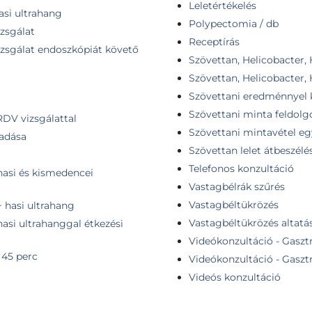
Leletértékelés
asi ultrahang
Polypectomia / db
izsgálat
Receptírás
vizsgálat endoszkópiát követő
Szövettan, Helicobacter,
Szövettan, Helicobacter,
Szövettani eredménnyel 
Szövettani minta feldolg
RDV vizsgálattal
Szövettani mintavétel eg
iadása
Szövettan lelet átbeszélé
Telefonos konzultáció
hasi és kismedencei
Vastagbélrák szűrés
Vastagbéltükrözés
+ hasi ultrahang
Vastagbéltükrözés altatá
hasi ultrahanggal étkezési
Videókonzultáció - Gasztr
 45 perc
Videókonzultáció - Gasztr
Videós konzultáció