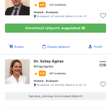
4.9
437 értékelés
Medaid - Budapest
Budapest, VII. kerület, Rákóczi út 40. I/1.
Következő időpont:
augusztus 18.
Árlista
Összes időpont
Profil
Dr. Sziray Ágnes
Bőrgyógyász
4.9
597 értékelés
Medaid - Budapest
Budapest, VII. kerület, Rákóczi út 40. I/1.
Sajnáljuk, jelenleg nincs szabad időpont!