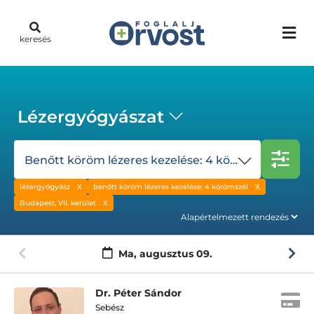
keresés
Lézergyógyászat
Benőtt köröm lézeres kezelése: 4 körömszél
lézergyógyász
benőtt köröm lézeres kezelése: 4 körömszél
Budapest, VII. kerület
Ma,
augusztus 09.
Dr. Péter Sándor
Sebész