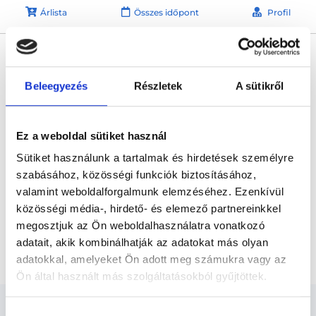
Árlista
Összes időpont
Profil
* Szakorvos jelölt (rezidens): általános orvosi oklevéllel rendelkező
orvos, aki jogszabályok szerinti szakorvosi szakképesítés
megszerzésére irányuló képzésben vesz részt. Ezen orvosok által
önállóan nem végezhető szakmai tevékenységért teljes
Beleegyezés
Részletek
A sütikről
felelősséggel tartozik és azt közvetlenül felügyeli az egészségügyi
szolgáltató szakorvosa az első részvizsgáig, utána pedig a
szakorvosjelölt önállóan láthat el feladatokat. A foglaljorvost.hu
felelősségét kizárja esetleges névazonosságért bármely szakorvos
Ez a weboldal sütiket használ
és szakorvosjelölt esetén.
Sütiket használunk a tartalmak és hirdetések személyre
szabásához, közösségi funkciók biztosításához,
Főoldal
Lézergyógyász
valamint weboldalforgalmunk elemzéséhez. Ezenkívül
közösségi média-, hirdető- és elemező partnereinkkel
Lézergyógyász Budapest, VII. kerület
megosztjuk az Ön weboldalhasználatra vonatkozó
adatait, akik kombinálhatják az adatokat más olyan
Benőtt köröm lézeres kezelése: 4 körömszél
adatokkal, amelyeket Ön adott meg számukra vagy az
Ön által használt más szolgáltatásokból gyűjtöttek.
Cookie
Hozzájárulás