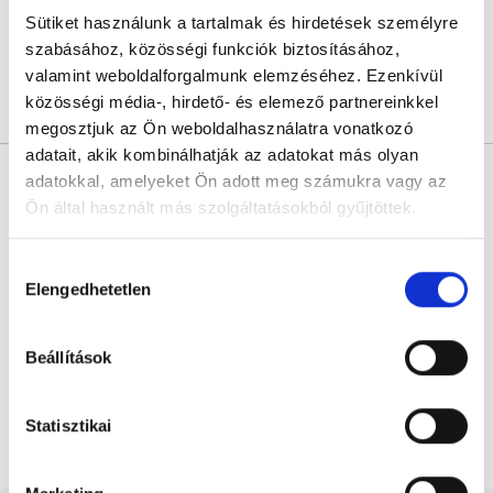
Sütiket használunk a tartalmak és hirdetések személyre
Sajnáljuk, jelenleg nincs szabad időpont!
szabásához, közösségi funkciók biztosításához,
valamint weboldalforgalmunk elemzéséhez. Ezenkívül
közösségi média-, hirdető- és elemező partnereinkkel
Árlista
Összes időpont
Profil
megosztjuk az Ön weboldalhasználatra vonatkozó
adatait, akik kombinálhatják az adatokat más olyan
* Szakorvos jelölt (rezidens): általános orvosi oklevéllel rendelkező
adatokkal, amelyeket Ön adott meg számukra vagy az
orvos, aki jogszabályok szerinti szakorvosi szakképesítés
megszerzésére irányuló képzésben vesz részt. Ezen orvosok által
Ön által használt más szolgáltatásokból gyűjtöttek.
önállóan nem végezhető szakmai tevékenységért teljes
felelősséggel tartozik és azt közvetlenül felügyeli az egészségügyi
szolgáltató szakorvosa az első részvizsgáig, utána pedig a
Cookie
Hozzájárulás
szakorvosjelölt önállóan láthat el feladatokat. A foglaljorvost.hu
szabályzat:
https://foglaljorvost.hu/info/foglaljorvost-
felelősségét kizárja esetleges névazonosságért bármely szakorvos
Elengedhetetlen
kiválasztása
és szakorvosjelölt esetén.
hu-cookie-szabalyzat/
Beállítások
Főoldal
Neurológus
Budapest, I. kerület
Statisztikai
Neurológus Budapest, I. kerület