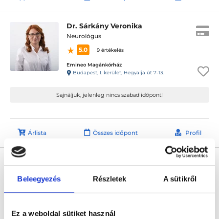
Dr. Sárkány Veronika
Neurológus
5.0
9 értékelés
Emineo Magánkórház
Budapest, I. kerület, Hegyalja út 7-13.
Sajnáljuk, jelenleg nincs szabad időpont!
Árlista
Összes időpont
Profil
Dr. Sólyom András
Neurológus
Beleegyezés
Részletek
A sütikről
4.8
8 értékelés
Emineo Magánkórház
Budapest, I. kerület, Hegyalja út 7-13.
Ez a weboldal sütiket használ