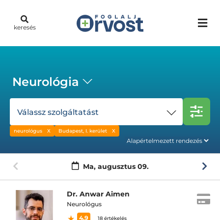
keresés
Neurológia
Válassz szolgáltatást
neurológus
Budapest, I. kerület
Ma,
augusztus 09.
Dr. Anwar Aimen
Neurológus
4.9
18 értékelés