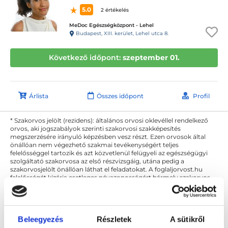
5.0
2 értékelés
MeDoc Egészségközpont - Lehel
Budapest, XIII. kerület, Lehel utca 8.
Következő időpont:
szeptember 01.
Árlista
Összes időpont
Profil
* Szakorvos jelölt (rezidens): általános orvosi oklevéllel rendelkező
orvos, aki jogszabályok szerinti szakorvosi szakképesítés
megszerzésére irányuló képzésben vesz részt. Ezen orvosok által
önállóan nem végezhető szakmai tevékenységért teljes
felelősséggel tartozik és azt közvetlenül felügyeli az egészségügyi
szolgáltató szakorvosa az első részvizsgáig, utána pedig a
szakorvosjelölt önállóan láthat el feladatokat. A foglaljorvost.hu
felelősségét kizárja esetleges névazonosságért bármely szakorvos
és szakorvosjelölt esetén.
Beleegyezés
Részletek
A sütikről
Főoldal
Neurológus