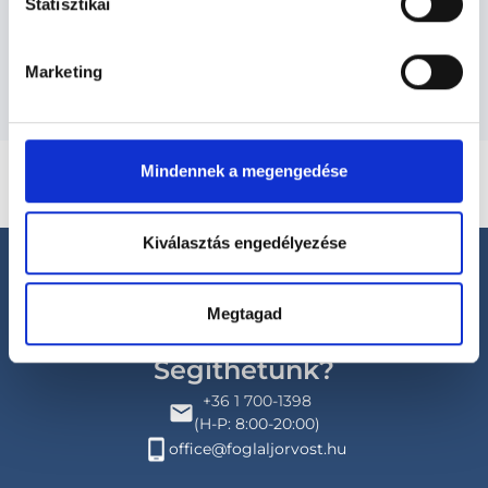
Statisztikai
Budapesti és vidéki neurológus orvosok
Marketing
Mindennek a megengedése
Kiválasztás engedélyezése
Megtagad
Segíthetünk?
+36 1 700-1398
(H-P: 8:00-20:00)
office@foglaljorvost.hu