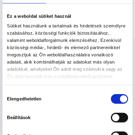
Neurológus Budapest, XIII. kerület
Ez a weboldal sütiket használ
ENG / EMG vizsgálat - 2 alsó végtag
Sütiket használunk a tartalmak és hirdetések személyre
szabásához, közösségi funkciók biztosításához,
valamint weboldalforgalmunk elemzéséhez. Ezenkívül
közösségi média-, hirdető- és elemező partnereinkkel
megosztjuk az Ön weboldalhasználatra vonatkozó
adatait, akik kombinálhatják az adatokat más olyan
adatokkal, amelyeket Ön adott meg számukra vagy az
Neurológus Budapest, XIII.
Ön által használt más szolgáltatásokból gyűjtöttek.
kerület - Neurológia
Cookie
Hozzájárulás
szabályzat:
https://foglaljorvost.hu/info/foglaljorvost-
Elengedhetetlen
kiválasztása
Neurológia TERÜLETHEZ KAPCSOLÓDÓ
hu-cookie-szabalyzat/
SZAKTERÜLETEK
Beállítások
Szolgáltatások