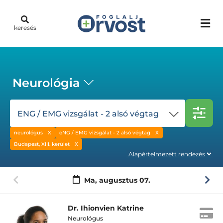
keresés
Neurológia
ENG / EMG vizsgálat - 2 alsó végtag
neurológus
eNG / EMG vizsgálat - 2 alsó végtag
Budapest, XIII. kerület
Ma,
augusztus 07.
Dr. Ihionvien Katrine
Neurológus