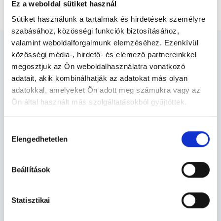
Boka-Lábsebész kontroll vizsgálat
Ez a weboldal sütiket használ
Sütiket használunk a tartalmak és hirdetések személyre
szabásához, közösségi funkciók biztosításához,
valamint weboldalforgalmunk elemzéséhez. Ezenkívül
közösségi média-, hirdető- és elemező partnereinkkel
megosztjuk az Ön weboldalhasználatra vonatkozó
adatait, akik kombinálhatják az adatokat más olyan
Ortopédus - Ortopédia
adatokkal, amelyeket Ön adott meg számukra vagy az
Ön által használt más szolgáltatásokból gyűjtöttek.
Cookie
Ortopédia TERÜLETHEZ KAPCSOLÓDÓ
Hozzájárulás
szabályzat:
https://foglaljorvost.hu/info/foglaljorvost-
SZAKTERÜLETEK
Elengedhetetlen
kiválasztása
hu-cookie-szabalyzat/
Szolgáltatások
Beállítások
Budapesti és vidéki ortopédus orvosok
Statisztikai