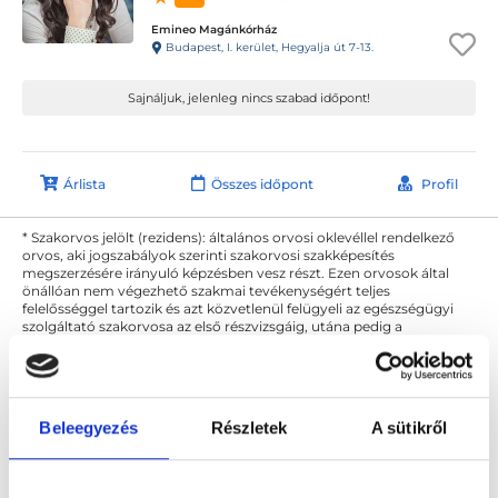
Emineo Magánkórház
Budapest, I. kerület, Hegyalja út 7-13.
Sajnáljuk, jelenleg nincs szabad időpont!
Árlista
Összes időpont
Profil
* Szakorvos jelölt (rezidens): általános orvosi oklevéllel rendelkező
orvos, aki jogszabályok szerinti szakorvosi szakképesítés
megszerzésére irányuló képzésben vesz részt. Ezen orvosok által
önállóan nem végezhető szakmai tevékenységért teljes
felelősséggel tartozik és azt közvetlenül felügyeli az egészségügyi
szolgáltató szakorvosa az első részvizsgáig, utána pedig a
szakorvosjelölt önállóan láthat el feladatokat. A foglaljorvost.hu
felelősségét kizárja esetleges névazonosságért bármely szakorvos
és szakorvosjelölt esetén.
Beleegyezés
Részletek
A sütikről
Főoldal
Ortopédus