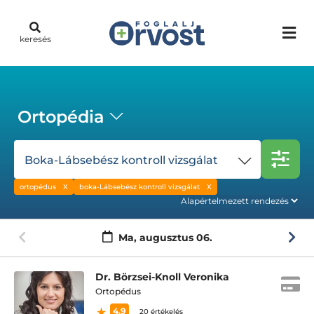
keresés
Ortopédia
Boka-Lábsebész kontroll vizsgálat
ortopédus
boka-Lábsebész kontroll vizsgálat
Ma,
augusztus 06.
Dr. Börzsei-Knoll Veronika
Ortopédus
4.9
20 értékelés