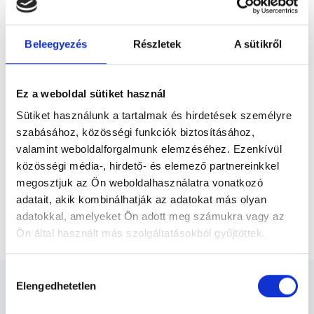
Előző
Moghaddam Amint. A Doktor Úr a
következő problémákon tud segíteni: -
térd-, és...
Beleegyezés
Részletek
A sütikről
* Szakorvos jelölt (rezidens): általános orvosi oklevéllel rendelkező
orvos, aki jogszabályok szerinti szakorvosi szakképesítés
megszerzésére irányuló képzésben vesz részt. Ezen orvosok által
önállóan nem végezhető szakmai tevékenységért teljes
Ez a weboldal sütiket használ
felelősséggel tartozik és azt közvetlenül felügyeli az egészségügyi
szolgáltató szakorvosa az első részvizsgáig, utána pedig a
Sütiket használunk a tartalmak és hirdetések személyre
szakorvosjelölt önállóan láthat el feladatokat. A foglaljorvost.hu
felelősségét kizárja esetleges névazonosságért bármely szakorvos
szabásához, közösségi funkciók biztosításához,
és szakorvosjelölt esetén.
valamint weboldalforgalmunk elemzéséhez. Ezenkívül
közösségi média-, hirdető- és elemező partnereinkkel
megosztjuk az Ön weboldalhasználatra vonatkozó
Főoldal
Ortopédus
adatait, akik kombinálhatják az adatokat más olyan
adatokkal, amelyeket Ön adott meg számukra vagy az
Konzultáció + Hyaluron injekció
Ön által használt más szolgáltatásokból gyűjtöttek.
Cookie
Hozzájárulás
szabályzat:
https://foglaljorvost.hu/info/foglaljorvost-
Elengedhetetlen
kiválasztása
hu-cookie-szabalyzat/