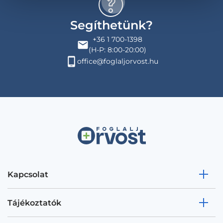
Segíthetünk?
+36 1 700-1398
(H-P: 8:00-20:00)
office@foglaljorvost.hu
Kapcsolat
Tájékoztatók