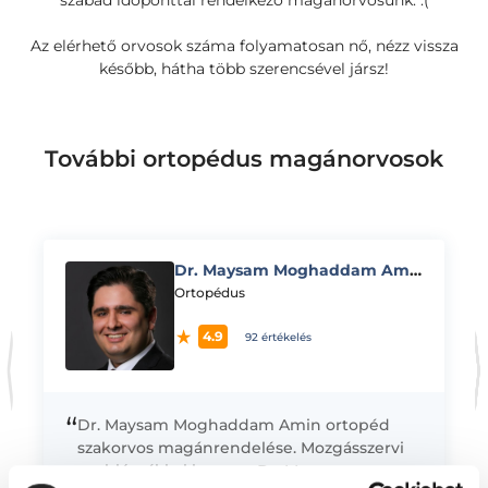
szabad időponttal rendelkező magánorvosunk. :(
Az elérhető orvosok száma folyamatosan nő, nézz vissza
később, hátha több szerencsével jársz!
További ortopédus magánorvosok
Dr. Maysam Moghaddam Amin
K
Ortopédus
4.9
92 értékelés
“
Dr. Maysam Moghaddam Amin ortopéd
szakorvos magánrendelése. Mozgásszervi
problémákkal keresse Dr. Maysam