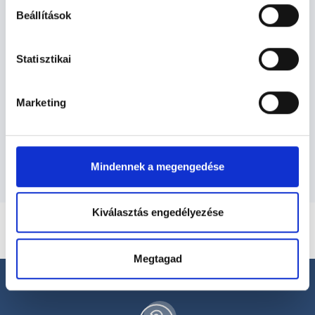
Beállítások
Ortopédus - Ortopédia
Statisztikai
Ortopédia TERÜLETHEZ KAPCSOLÓDÓ
SZAKTERÜLETEK
Marketing
Szolgáltatások
Mindennek a megengedése
Kiválasztás engedélyezése
Megtagad