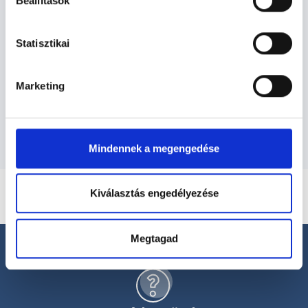
Ortopédus - Ortopédia
Beállítások
Statisztikai
Ortopédia TERÜLETHEZ KAPCSOLÓDÓ
SZAKTERÜLETEK
Marketing
Szolgáltatások
Mindennek a megengedése
Kiválasztás engedélyezése
Megtagad