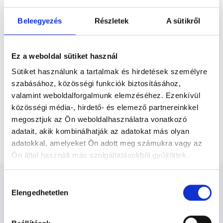
Előző
12 éves németországi munkavégzése során,
ahol a különféle sérülések ellátása mellett...
Beleegyezés
Részletek
A sütikről
* Szakorvos jelölt (rezidens): általános orvosi oklevéllel rendelkező
orvos, aki jogszabályok szerinti szakorvosi szakképesítés
megszerzésére irányuló képzésben vesz részt. Ezen orvosok által
Ez a weboldal sütiket használ
önállóan nem végezhető szakmai tevékenységért teljes
felelősséggel tartozik és azt közvetlenül felügyeli az egészségügyi
Sütiket használunk a tartalmak és hirdetések személyre
szolgáltató szakorvosa az első részvizsgáig, utána pedig a
szabásához, közösségi funkciók biztosításához,
szakorvosjelölt önállóan láthat el feladatokat. A foglaljorvost.hu
felelősségét kizárja esetleges névazonosságért bármely szakorvos
valamint weboldalforgalmunk elemzéséhez. Ezenkívül
és szakorvosjelölt esetén.
közösségi média-, hirdető- és elemező partnereinkkel
megosztjuk az Ön weboldalhasználatra vonatkozó
adatait, akik kombinálhatják az adatokat más olyan
Főoldal
Ortopédus
Csontritkulás kezelése
adatokkal, amelyeket Ön adott meg számukra vagy az
Ön által használt más szolgáltatásokból gyűjtöttek.
Cookie
Hozzájárulás
szabályzat:
https://foglaljorvost.hu/info/foglaljorvost-
Elengedhetetlen
kiválasztása
hu-cookie-szabalyzat/