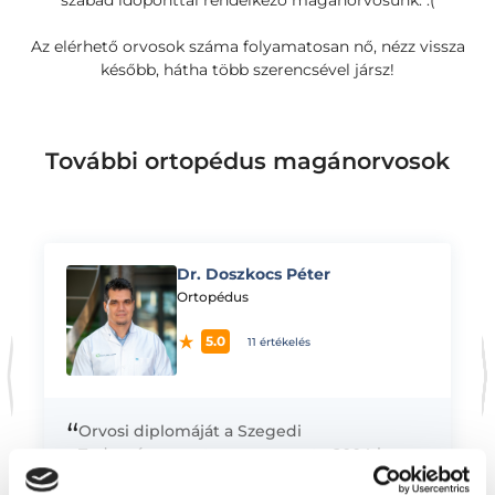
szabad időponttal rendelkező magánorvosunk. :(
Az elérhető orvosok száma folyamatosan nő, nézz vissza
később, hátha több szerencsével jársz!
További ortopédus magánorvosok
Dr. Doszkocs Péter
K
Ortopédus
5.0
11 értékelés
“
Orvosi diplomáját a Szegedi
Tudományegyetemen szerezte 2004-ben,
majd az itt szerzett alapokat kamatoztatta a