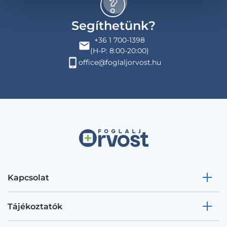
Segíthetünk?
+36 1 700-1398
(H-P: 8:00-20:00)
office@foglaljorvost.hu
Kapcsolat
Tájékoztatók