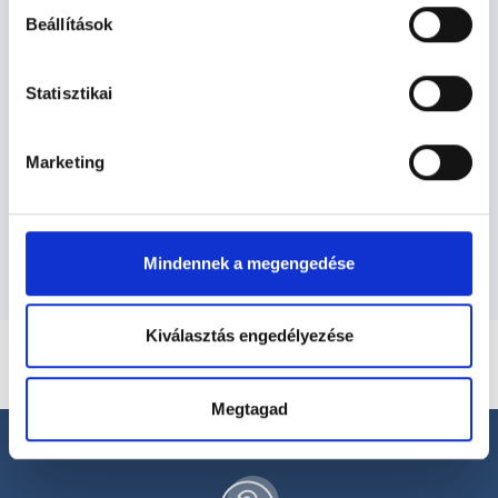
Beállítások
Ortopédus - Ortopédia
Statisztikai
Ortopédia TERÜLETHEZ KAPCSOLÓDÓ
SZAKTERÜLETEK
Marketing
Szolgáltatások
Mindennek a megengedése
Kiválasztás engedélyezése
Megtagad