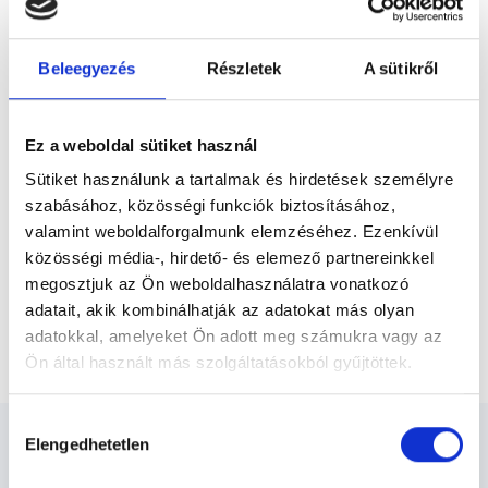
Előző
Pétert. A Doktor Úr a következő
beavatkozásokban szerzett nagy
tapasztalatot: -...
Beleegyezés
Részletek
A sütikről
* Szakorvos jelölt (rezidens): általános orvosi oklevéllel rendelkező
orvos, aki jogszabályok szerinti szakorvosi szakképesítés
megszerzésére irányuló képzésben vesz részt. Ezen orvosok által
önállóan nem végezhető szakmai tevékenységért teljes
Ez a weboldal sütiket használ
felelősséggel tartozik és azt közvetlenül felügyeli az egészségügyi
szolgáltató szakorvosa az első részvizsgáig, utána pedig a
Sütiket használunk a tartalmak és hirdetések személyre
szakorvosjelölt önállóan láthat el feladatokat. A foglaljorvost.hu
felelősségét kizárja esetleges névazonosságért bármely szakorvos
szabásához, közösségi funkciók biztosításához,
és szakorvosjelölt esetén.
valamint weboldalforgalmunk elemzéséhez. Ezenkívül
közösségi média-, hirdető- és elemező partnereinkkel
megosztjuk az Ön weboldalhasználatra vonatkozó
Főoldal
Ortopédus
adatait, akik kombinálhatják az adatokat más olyan
adatokkal, amelyeket Ön adott meg számukra vagy az
Blokád injekció beadása szakorvosi vizsgálattal
Ön által használt más szolgáltatásokból gyűjtöttek.
Cookie
Hozzájárulás
szabályzat:
https://foglaljorvost.hu/info/foglaljorvost-
Elengedhetetlen
kiválasztása
hu-cookie-szabalyzat/