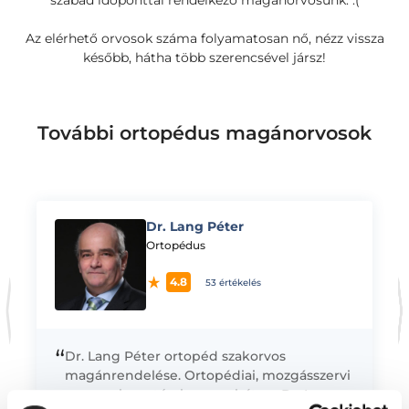
szabad időponttal rendelkező magánorvosunk. :(
Az elérhető orvosok száma folyamatosan nő, nézz vissza
később, hátha több szerencsével jársz!
További ortopédus magánorvosok
Dr. Lang Péter
K
Ortopédus
4.8
53 értékelés
“
Dr. Lang Péter ortopéd szakorvos
magánrendelése. Ortopédiai, mozgásszervi
panaszok esetén keresse bátran Dr. Lang