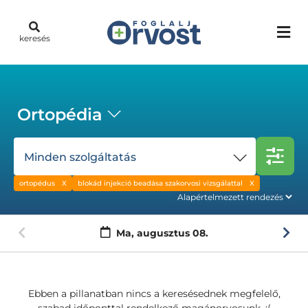
keresés
Ortopédia
Minden szolgáltatás
ortopédus
blokád injekció beadása szakorvosi vizsgálattal
Ma,
augusztus 08.
Ebben a pillanatban nincs a keresésednek megfelelő,