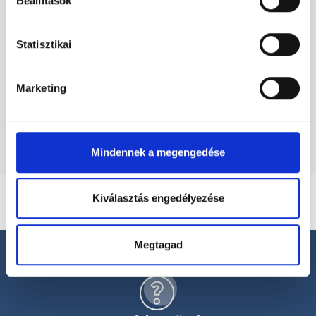
Ortopédus - Ortopédia
Beállítások
Statisztikai
Ortopédia TERÜLETHEZ KAPCSOLÓDÓ
SZAKTERÜLETEK
Marketing
Szolgáltatások
Mindennek a megengedése
Kiválasztás engedélyezése
Megtagad