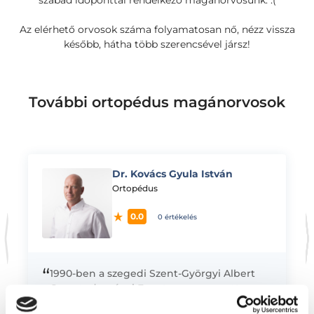
szabad időponttal rendelkező magánorvosunk. :(
Az elérhető orvosok száma folyamatosan nő, nézz vissza
később, hátha több szerencsével jársz!
További ortopédus magánorvosok
Dr. Kovács Gyula István
K
Ortopédus
0.0
0 értékelés
“
1990-ben a szegedi Szent-Györgyi Albert
Orvostudományi Egyetemen szerzett
általános orvosi diplomát, ezt követően