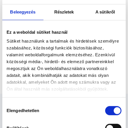
Előző
1995-ben ortopédiából tett szakvizsgát.
Jelenleg a Bács-Kiskun Megyei Kórház
Beleegyezés
Részletek
A sütikről
Ortopédiai Osztályának megbízott...
* Szakorvos jelölt (rezidens): általános orvosi oklevéllel rendelkező
orvos, aki jogszabályok szerinti szakorvosi szakképesítés
megszerzésére irányuló képzésben vesz részt. Ezen orvosok által
Ez a weboldal sütiket használ
önállóan nem végezhető szakmai tevékenységért teljes
felelősséggel tartozik és azt közvetlenül felügyeli az egészségügyi
Sütiket használunk a tartalmak és hirdetések személyre
szolgáltató szakorvosa az első részvizsgáig, utána pedig a
szabásához, közösségi funkciók biztosításához,
szakorvosjelölt önállóan láthat el feladatokat. A foglaljorvost.hu
felelősségét kizárja esetleges névazonosságért bármely szakorvos
valamint weboldalforgalmunk elemzéséhez. Ezenkívül
és szakorvosjelölt esetén.
közösségi média-, hirdető- és elemező partnereinkkel
megosztjuk az Ön weboldalhasználatra vonatkozó
adatait, akik kombinálhatják az adatokat más olyan
Főoldal
Ortopédus
Telefonos konzultáció
adatokkal, amelyeket Ön adott meg számukra vagy az
Ön által használt más szolgáltatásokból gyűjtöttek.
Cookie
Hozzájárulás
szabályzat:
https://foglaljorvost.hu/info/foglaljorvost-
Elengedhetetlen
kiválasztása
hu-cookie-szabalyzat/