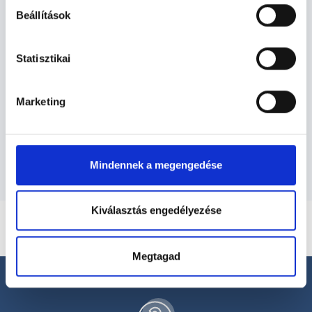
Beállítások
Ortopédus - Ortopédia
Statisztikai
Ortopédia TERÜLETHEZ KAPCSOLÓDÓ
SZAKTERÜLETEK
Marketing
Szolgáltatások
Mindennek a megengedése
Kiválasztás engedélyezése
Megtagad