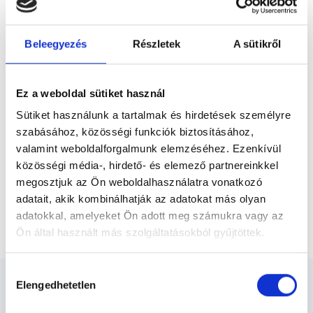
Előző
betegként vagy szeretett szüleit,
gyermekeit. Ez az emberségességtől a
precíz kezelésig...
Beleegyezés
Részletek
A sütikről
* Szakorvos jelölt (rezidens): általános orvosi oklevéllel rendelkező
orvos, aki jogszabályok szerinti szakorvosi szakképesítés
megszerzésére irányuló képzésben vesz részt. Ezen orvosok által
önállóan nem végezhető szakmai tevékenységért teljes
Ez a weboldal sütiket használ
felelősséggel tartozik és azt közvetlenül felügyeli az egészségügyi
szolgáltató szakorvosa az első részvizsgáig, utána pedig a
Sütiket használunk a tartalmak és hirdetések személyre
szakorvosjelölt önállóan láthat el feladatokat. A foglaljorvost.hu
felelősségét kizárja esetleges névazonosságért bármely szakorvos
szabásához, közösségi funkciók biztosításához,
és szakorvosjelölt esetén.
valamint weboldalforgalmunk elemzéséhez. Ezenkívül
közösségi média-, hirdető- és elemező partnereinkkel
megosztjuk az Ön weboldalhasználatra vonatkozó
Főoldal
Ortopédus
adatait, akik kombinálhatják az adatokat más olyan
adatokkal, amelyeket Ön adott meg számukra vagy az
Lökéshullám kezelés 2 terület
Ön által használt más szolgáltatásokból gyűjtöttek.
Cookie
Hozzájárulás
szabályzat:
https://foglaljorvost.hu/info/foglaljorvost-
Elengedhetetlen
kiválasztása
hu-cookie-szabalyzat/