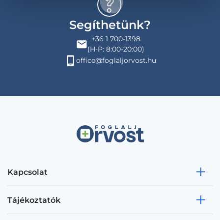
Segíthetünk?
+36 1 700-1398
(H-P: 8:00-20:00)
office@foglaljorvost.hu
Kapcsolat
Tájékoztatók