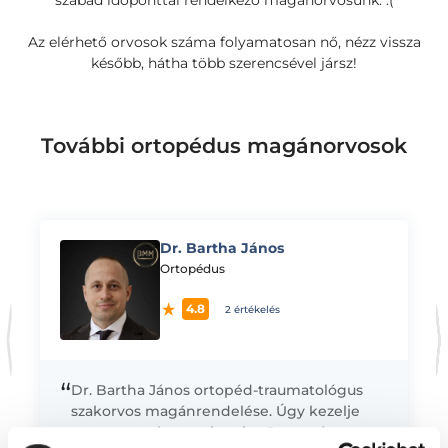
szabad időponttal rendelkező magánorvosunk. :(
Az elérhető orvosok száma folyamatosan nő, nézz vissza
később, hátha több szerencsével jársz!
További ortopédus magánorvosok
Dr. Bartha János
K
Ortopédus
4.8
2 értékelés
“
Dr. Bartha János ortopéd-traumatológus
szakorvos magánrendelése. Úgy kezelje
egy orvos a betegeit, mint önmagát