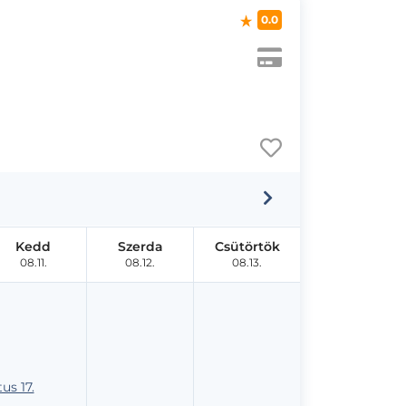
0.0
Kedd
Szerda
Csütörtök
08.11.
08.12.
08.13.
us 17.