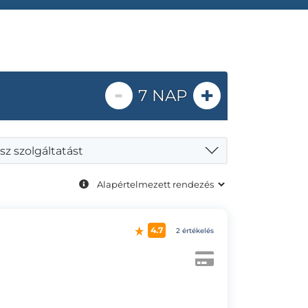
-
+
7 NAP
sz szolgáltatást
4.7
2 értékelés