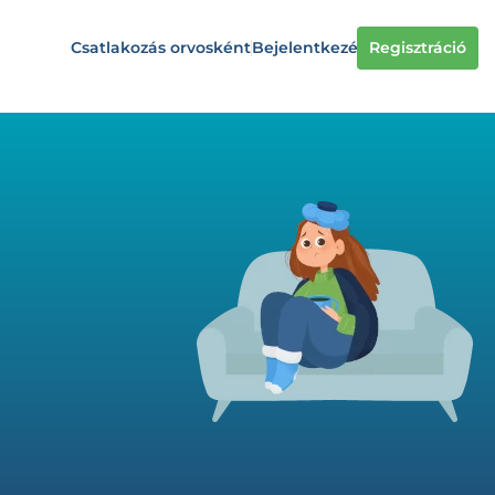
Csatlakozás orvosként
Bejelentkezés
Regisztráció