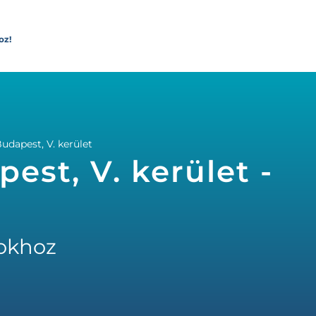
oz!
Budapest, V. kerület
pest, V. kerület -
okhoz