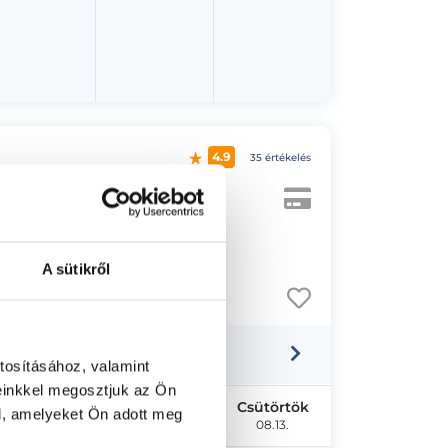
4.9
35 értékelés
A sütikről
tosításához, valamint
einkkel megosztjuk az Ön
Kedd
Szerda
Csütörtök
l, amelyeket Ön adott meg
08.11.
08.12.
08.13.