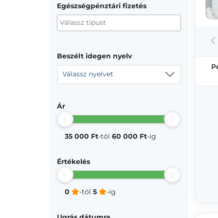
Egészségpénztári fizetés
Beszélt idegen nyelv
P
Válassz nyelvet
Ár
35 000 Ft
-tól
60 000 Ft
-ig
Értékelés
0
-tól
5
-ig
Ugrás dátumra