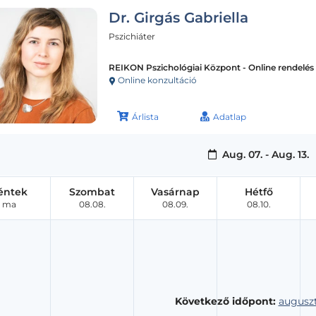
Dr. Girgás Gabriella
Pszichiáter
REIKON Pszichológiai Központ - Online rendelés
Online konzultáció
Árlista
Adatlap
Aug. 07. - Aug. 13.
éntek
Szombat
Vasárnap
Hétfő
ma
08.08.
08.09.
08.10.
Következő időpont:
auguszt