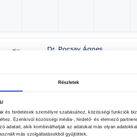
Dr. Pocsay Ágnes
Pszichiáter
Millennium Egészségközpont - Váci utca
Budapest, V. kerület, Váci utca 19-21. 8.emelet
Részletek
Árlista
Adatlap
ál
Aug. 07. - Aug. 13.
mak és hirdetések személyre szabásához, közösségi funkciók biz
hez. Ezenkívül közösségi média-, hirdető- és elemező partner
éntek
Szombat
Vasárnap
Hétfő
zó adatait, akik kombinálhatják az adatokat más olyan adatokka
ma
08.08.
08.09.
08.10.
sznált más szolgáltatásokból gyűjtöttek.