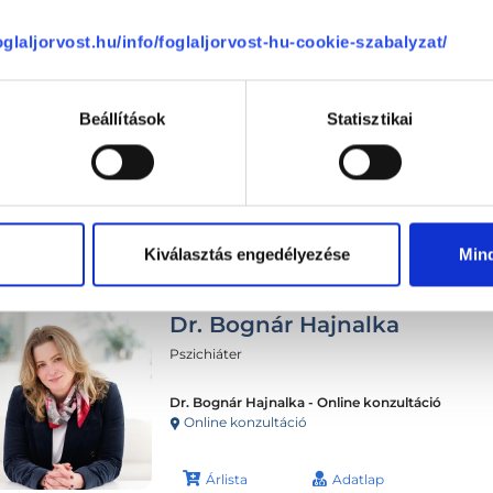
foglaljorvost.hu/info/foglaljorvost-hu-cookie-szabalyzat/
Beállítások
Statisztikai
Következő időpont:
auguszt
Kiválasztás engedélyezése
Min
Dr. Bognár Hajnalka
Pszichiáter
Dr. Bognár Hajnalka - Online konzultáció
Online konzultáció
Árlista
Adatlap