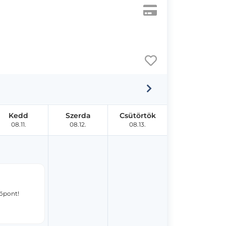
Kedd
Szerda
Csütörtök
08.11.
08.12.
08.13.
dőpont!