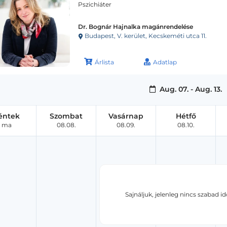
Pszichiáter
Dr. Bognár Hajnalka magánrendelése
Budapest, V. kerület, Kecskeméti utca 11.
Árlista
Adatlap
Aug. 07. - Aug. 13.
éntek
Szombat
Vasárnap
Hétfő
ma
08.08.
08.09.
08.10.
Sajnáljuk, jelenleg nincs szabad i