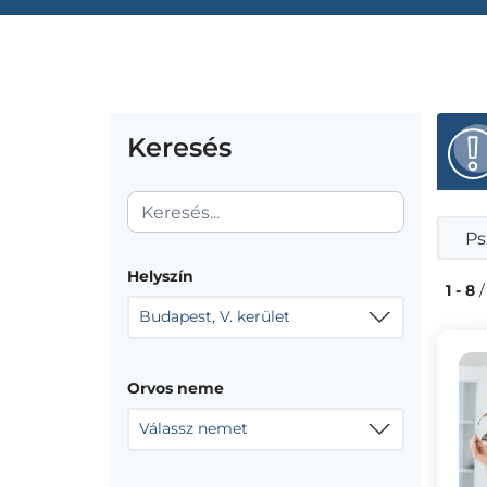
Keresés
Ps
Helyszín
1 - 8
/
Budapest, V. kerület
Orvos neme
Válassz nemet