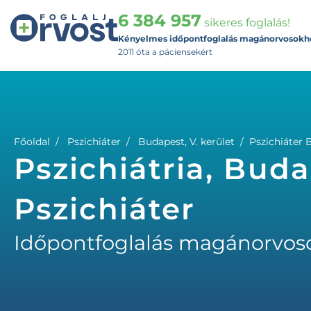
6 384 957
sikeres foglalás!
Kényelmes időpontfoglalás magánorvosokh
2011 óta a páciensekért
Főoldal
Pszichiáter
Budapest, V. kerület
Pszichiáter 
Pszichiátria, Buda
Pszichiáter
Időpontfoglalás magánorvos