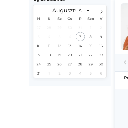
H
K
Sz
Cs
P
Szo
V
27
28
29
30
31
1
2
3
4
5
6
7
8
9
10
11
12
13
14
15
16
17
18
19
20
21
22
23
24
25
26
27
28
29
30
31
1
2
3
4
5
6
P