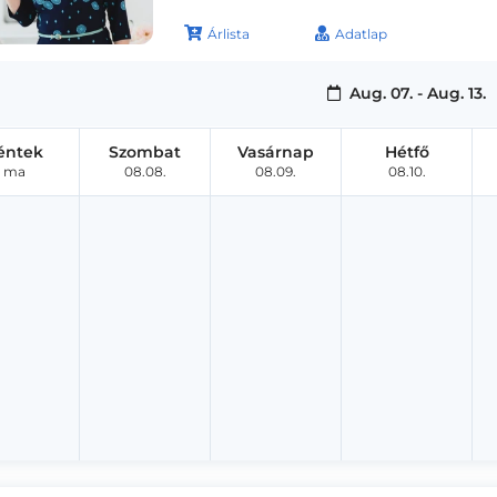
Árlista
Adatlap
Aug. 07. - Aug. 13.
éntek
Szombat
Vasárnap
Hétfő
ma
08.08.
08.09.
08.10.