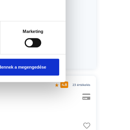
Marketing
us 25.
dennek a megengedése
4.8
23 értékelés