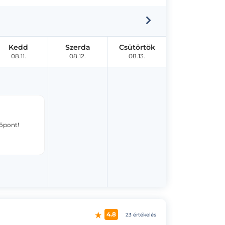
Kedd
Szerda
Csütörtök
08.11.
08.12.
08.13.
dőpont!
4.8
23 értékelés