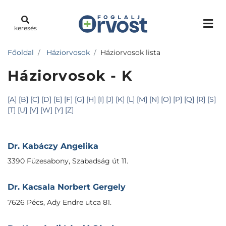
keresés
Főoldal
Háziorvosok
Háziorvosok lista
Háziorvosok - K
[A]
[B]
[C]
[D]
[E]
[F]
[G]
[H]
[I]
[J]
[K]
[L]
[M]
[N]
[O]
[P]
[Q]
[R]
[S]
[T]
[U]
[V]
[W]
[Y]
[Z]
Dr. Kabáczy Angelika
3390 Füzesabony, Szabadság út 11.
Dr. Kacsala Norbert Gergely
7626 Pécs, Ady Endre utca 81.