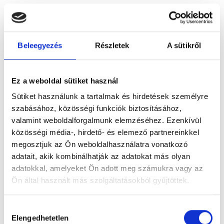
Dr. Kása Enikő
3141 Salgótarján, Zagyva út 1.
Beleegyezés
Részletek
A sütikről
Dr. Kassas Mohamed Khaled
9641 Rábapaty, Felsőpatyi u. 88.
Ez a weboldal sütiket használ
Dr. Kass Ferenc
Sütiket használunk a tartalmak és hirdetések személyre
6726 Szeged, Korondi u. 5.
szabásához, közösségi funkciók biztosításához,
valamint weboldalforgalmunk elemzéséhez. Ezenkívül
Dr. Kas Zoltán Róbert
közösségi média-, hirdető- és elemező partnereinkkel
megosztjuk az Ön weboldalhasználatra vonatkozó
2347 Bugyi, Puskás Tivadar u..6.
adatait, akik kombinálhatják az adatokat más olyan
adatokkal, amelyeket Ön adott meg számukra vagy az
Dr. Kasza Beáta
Ön által használt más szolgáltatásokból gyűjtöttek.
6000 Kecskemét, Bagoly u. 1./a.
Cookie
Hozzájárulás
Dr. Kasza Mária Gizella
szabályzat:
https://foglaljorvost.hu/info/foglaljorvost-
Elengedhetetlen
kiválasztása