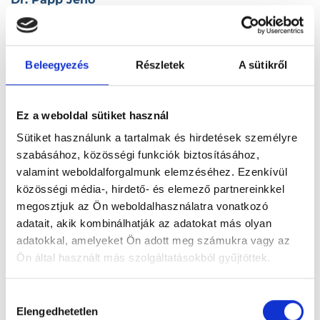
4200 Hajdúszoboszló, Szilfákalja u. 1-3.
Dr. Papp Kálmán Dénes
Beleegyezés
Részletek
A sütikről
3780 Edelény, Deák Ferenc u. 6.
Dr. Papp Katalin
Ez a weboldal sütiket használ
8065 Nagyveleg, Kossuth Lajos u. 2.
Sütiket használunk a tartalmak és hirdetések személyre
szabásához, közösségi funkciók biztosításához,
valamint weboldalforgalmunk elemzéséhez. Ezenkívül
Dr. Papp Katalin
közösségi média-, hirdető- és elemező partnereinkkel
9027 Győr, Kölcsey F. u. 10.
megosztjuk az Ön weboldalhasználatra vonatkozó
adatait, akik kombinálhatják az adatokat más olyan
Dr. Papp Kornél
adatokkal, amelyeket Ön adott meg számukra vagy az
2750 Nagykőrös, Széchényi tér 8.
Ön által használt más szolgáltatásokból gyűjtöttek.
Dr. Papp Krisztina
Cookie
Hozzájárulás
szabályzat:
https://foglaljorvost.hu/info/foglaljorvost-
Elengedhetetlen
1165 Budapest, XVI. kerület, Hunyadvár u. 43/B.
kiválasztása