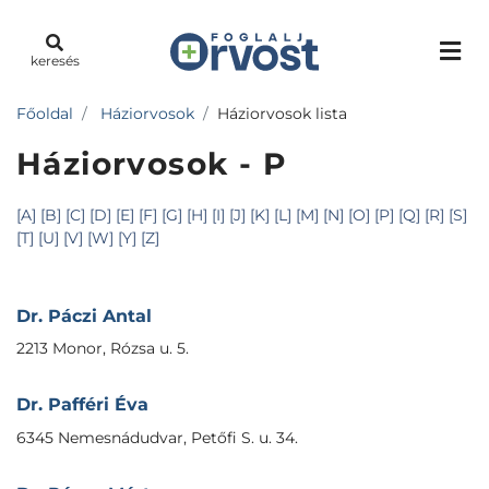
keresés
Főoldal
Háziorvosok
Háziorvosok lista
Háziorvosok - P
[A]
[B]
[C]
[D]
[E]
[F]
[G]
[H]
[I]
[J]
[K]
[L]
[M]
[N]
[O]
[P]
[Q]
[R]
[S]
[T]
[U]
[V]
[W]
[Y]
[Z]
Dr. Páczi Antal
2213 Monor, Rózsa u. 5.
Dr. Pafféri Éva
6345 Nemesnádudvar, Petőfi S. u. 34.