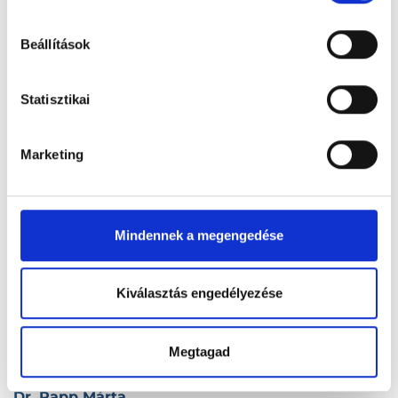
hu-cookie-szabalyzat/
Dr. Papp László
Beállítások
1188 Budapest, XVIII. kerület, Nemes utca 18-20.
Statisztikai
Dr. Papp László
1237 Budapest, XXIII. kerület, Dinnyehegyi köz 1.
Marketing
Dr. Papp Mária
5534 Okány, Kossuth Lajos u. 23.
Mindennek a megengedése
Dr. Papp Mária
6000 Kecskemét, Batthyány u. 20.
Kiválasztás engedélyezése
Dr. Papp Mária Magdolna
9026 Győr, Kálóczy tér 9.
Megtagad
Dr. Papp Márta