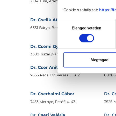
2194 Tura, Arany János utca 22.
4211 Eb
Cookie szabályzat:
https://
Dr. Cselik Attila László
Dr. C
Hozzájárulás
6351 Bátya, Bercsényi u. 6/A.
1116 Bu
Elengedhetetlen
kiválasztása
utca 3.
Dr. Csémi György
Dr. C
3580 Tiszaújváros, Bethlen G. u. 11-13.
7090 T
Megtagad
Dr. Cser Anita
Dr. C
7633 Pécs, Dr. Veress E. u. 2.
6000 K
Dr. Cserhalmi Gábor
Dr. C
7453 Mernye, Petőfi u. 43.
3525 M
Dr. Cseri Valéria
Dr. C