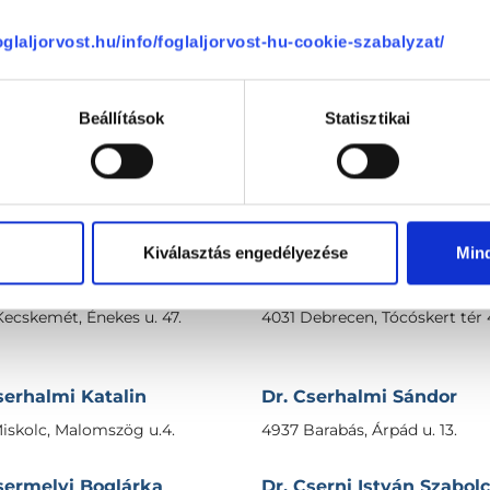
es, Rákóczi u. 16.
4100 Berettyóújfalu, Bajcsy Zs.
5.
foglaljorvost.hu/info/foglaljorvost-hu-cookie-szabalyzat/
sellár Zsuzsanna
Dr. Cselyoszki Ferenc
dapest, XI. kerület, Albertfalva
4644 Mándok, Petőfi u. 65.
Beállítások
Statisztikai
sendes Lajos
Dr. Csenkey Ilona
amási, Dózsa György u. 18-22.
6722 Szeged, Madách u. 4.
Kiválasztás engedélyezése
Min
serényi Éva
Dr. Cserepesi Helga
ecskemét, Énekes u. 47.
4031 Debrecen, Tócóskert tér 
serhalmi Katalin
Dr. Cserhalmi Sándor
iskolc, Malomszög u.4.
4937 Barabás, Árpád u. 13.
sermelyi Boglárka
Dr. Cserni István Szabol