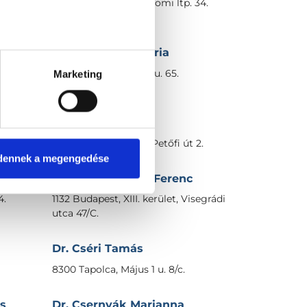
 u. 3-
2500 Esztergom, Bánomi ltp. 34.
Dr. Cselyoszki Mária
4644 Mándok, Petőfi u. 65.
Marketing
Dr. Csépányi Éva
3182 Karancslapujtő, Petőfi út 2.
dennek a megengedése
Dr. Cserép Gábor Ferenc
4.
1132 Budapest, XIII. kerület, Visegrádi
utca 47/C.
Dr. Cséri Tamás
8300 Tapolca, Május 1 u. 8/c.
cs
Dr. Csernyák Marianna