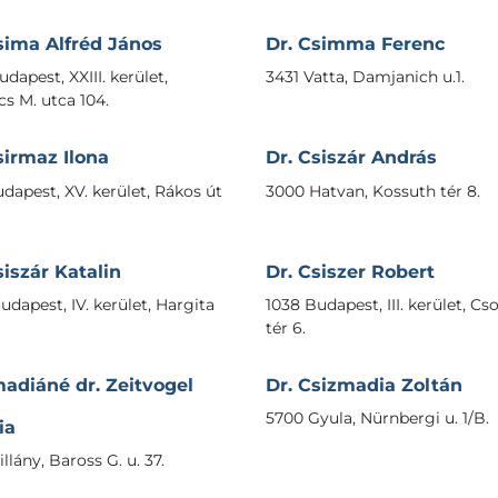
sima Alfréd János
Dr. Csimma Ferenc
dapest, XXIII. kerület,
3431 Vatta, Damjanich u.1.
cs M. utca 104.
sirmaz Ilona
Dr. Csiszár András
udapest, XV. kerület, Rákos út
3000 Hatvan, Kossuth tér 8.
siszár Katalin
Dr. Csiszer Robert
udapest, IV. kerület, Hargita
1038 Budapest, III. kerület, C
tér 6.
adiáné dr. Zeitvogel
Dr. Csizmadia Zoltán
5700 Gyula, Nürnbergi u. 1/B.
ia
llány, Baross G. u. 37.