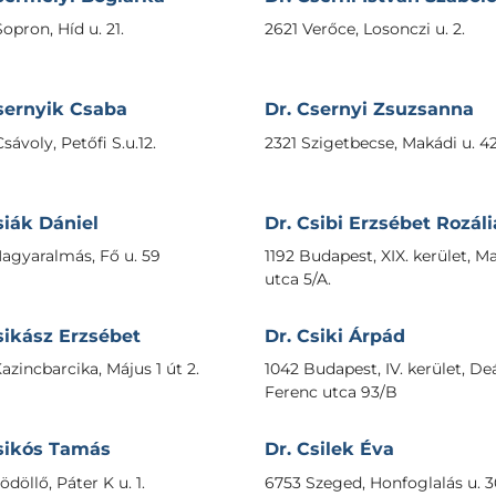
opron, Híd u. 21.
2621 Verőce, Losonczi u. 2.
sernyik Csaba
Dr. Csernyi Zsuzsanna
sávoly, Petőfi S.u.12.
2321 Szigetbecse, Makádi u. 42
siák Dániel
Dr. Csibi Erzsébet Rozáli
agyaralmás, Fő u. 59
1192 Budapest, XIX. kerület, 
utca 5/A.
sikász Erzsébet
Dr. Csiki Árpád
azincbarcika, Május 1 út 2.
1042 Budapest, IV. kerület, De
Ferenc utca 93/B
sikós Tamás
Dr. Csilek Éva
döllő, Páter K u. 1.
6753 Szeged, Honfoglalás u. 3