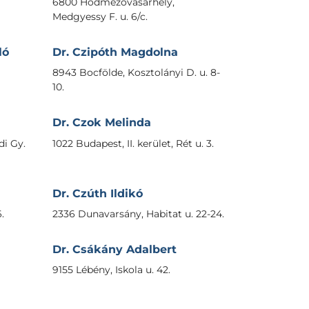
6800 Hódmezővásárhely,
Medgyessy F. u. 6/c.
ló
Dr. Czipóth Magdolna
8943 Bocfölde, Kosztolányi D. u. 8-
10.
Dr. Czok Melinda
i Gy.
1022 Budapest, II. kerület, Rét u. 3.
Dr. Czúth Ildikó
.
2336 Dunavarsány, Habitat u. 22-24.
Dr. Csákány Adalbert
9155 Lébény, Iskola u. 42.