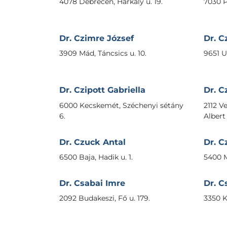
4078 Debrecen, Harkály u. 19.
7030 Pa
Dr. Czimre József
Dr. C
3909 Mád, Táncsics u. 10.
9651 Ur
Dr. Czipott Gabriella
Dr. C
6000 Kecskemét, Széchenyi sétány
2112 V
6.
Albert 
Dr. Czuck Antal
Dr. C
6500 Baja, Hadik u. 1.
5400 M
Dr. Csabai Imre
Dr. C
2092 Budakeszi, Fő u. 179.
3350 Ká