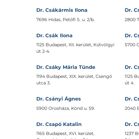
Dr. Csákármis Ilona
Dr. C
7696 Hidas, Petőfi S. u. 2/b.
2800 T
Dr. Csák Ilona
Dr. C
1125 Budapest, XII. kerület, Kútvölgyi
5700 G
út 2-4.
Dr. Csáky Mária Tünde
Dr. C
1194 Budapest, XIX. kerület, Csengő
1125 B
utca 3.
út 4.
Dr. Csányi Ágnes
Dr. C
5900 Orosháza, Könd u. 59.
2040 B
Dr. Csapó Katalin
Dr. C
1165 Budapest, XVI. kerület,
1237 Bu