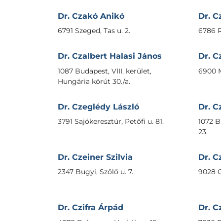
Dr. Czakó Anikó
Dr. 
6791 Szeged, Tas u. 2.
6786 R
Dr. Czalbert Halasi János
Dr. C
1087 Budapest, VIII. kerület,
6900 M
Hungária körút 30./a.
Dr. Czeglédy László
Dr. C
3791 Sajókeresztúr, Petőfi u. 81.
1072 Bu
23.
Dr. Czeiner Szilvia
Dr. C
2347 Bugyi, Szőlő u. 7.
9028 G
Dr. Czifra Árpád
Dr. C