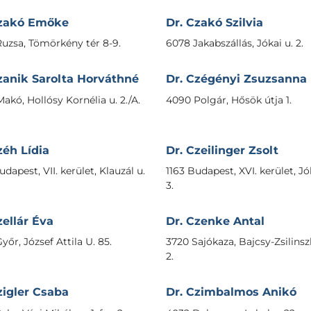
Czakó Emőke
Dr. Czakó Szilvia
uzsa, Tömörkény tér 8-9.
6078 Jakabszállás, Jókai u. 2.
zanik Sarolta Horváthné
Dr. Czégényi Zsuzsanna
akó, Hollósy Kornélia u. 2./A.
4090 Polgár, Hősök útja 1.
zéh Lídia
Dr. Czeilinger Zsolt
dapest, VII. kerület, Klauzál u.
1163 Budapest, XVI. kerület, Jó
3.
zellár Éva
Dr. Czenke Antal
yőr, József Attila U. 85.
3720 Sajókaza, Bajcsy-Zsilinsz
2.
zigler Csaba
Dr. Czimbalmos Anikó