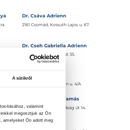
tya
Dr. Csáva Adrienn
tra
2161 Csomád, Kossuth Lajos u. 67.
Dr. Cseh Gabriella Adrienn
2120 Dunakeszi, Fóti út 35.
Dr. Cseh Miklós
A sütikről
e 7.
7150 Bonyhád, Gagarin u. 4/A
Dr. Cseke Gábor Tamás
tosításához, valamint
2040 Budaörs, Szabadság út 14.
einkkel megosztjuk az Ön
l, amelyeket Ön adott meg
Dr. Cselényi Éva