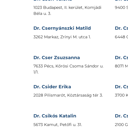
1023 Budapest, II. kerület, Komjádi
9400 S
Béla u. 3.
Dr. Csernyánszki Matild
Dr. C
3262 Markaz, Zrínyi M. utca 1.
6448 C
Dr. Cser Zsuzsanna
Dr. C
7633 Pécs, Kőrösi Csoma Sándor u.
8071 M
1/1.
Dr. Csider Erika
Dr. C
2028 Pilismarót, Köztársaság tér 3.
3700 K
Dr. Csikós Katalin
Dr. C
5673 Kamut, Petőfi u. 31.
2100 Gö