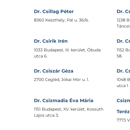
Dr. Csillag Péter
Dr. C
8360 Keszthely, Pál u. 36/b.
1238 Bu
Táncsi
Dr. Csirik Irén
Dr. C
1033 Budapest, III. kerület, Óbuda
1152 B
utca 6.
58.
Dr. Csiszár Géza
Dr. C
2700 Cegléd, Jókai Mór u. 1.
1048 B
utca 1
Dr. Csizmadia Éva Mária
Csizm
1151 Budapest, XV. kerület, Kossuth
Teréz
Lajos utca 3.
7773 Vi