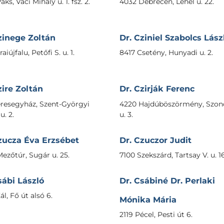
ks, Váci Mihály u. 1. fsz. 2.
4032 Debrecen, Lehel u. 22.
zinege Zoltán
Dr. Cziniel Szabolcs Lász
aiújfalu, Petőfi S. u. 1.
8417 Csetény, Hunyadi u. 2.
zire Zoltán
Dr. Czirják Ferenc
eresegyház, Szent-Györgyi
4220 Hajdúböszörmény, Szond
u. 2.
u. 3.
zucza Éva Erzsébet
Dr. Czuczor Judit
ezőtúr, Sugár u. 25.
7100 Szekszárd, Tartsay V. u. 16
sábi László
Dr. Csábiné Dr. Perlaki
l, Fő út alsó 6.
Mónika Mária
2119 Pécel, Pesti út 6.