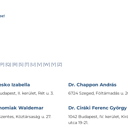
oz!
[P]
[Q]
[R]
[S]
[T]
[U]
[V]
[W]
[Y]
[Z]
esko Izabella
Dr. Chappon András
dapest, II. kerület, Rét u. 3.
6724 Szeged, Föltámadás u. 2
Chomiak Waldemar
Dr. Ciráki Ferenc György
zentes, Köztársaság u. 27.
1042 Budapest, IV. kerület, Kir
utca 19-21.