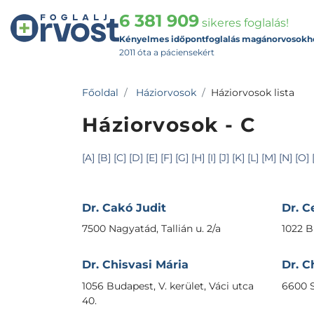
6 381 909
sikeres foglalás!
Kényelmes időpontfoglalás magánorvosokh
2011 óta a páciensekért
Főoldal
Háziorvosok
Háziorvosok lista
Háziorvosok - C
[A]
[B]
[C]
[D]
[E]
[F]
[G]
[H]
[I]
[J]
[K]
[L]
[M]
[N]
[O]
Dr. Cakó Judit
Dr. C
7500 Nagyatád, Tallián u. 2/a
1022 Bu
Dr. Chisvasi Mária
Dr. 
1056 Budapest, V. kerület, Váci utca
6600 S
40.