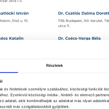
sár utca 1-3.
satlócki István
Dr. Csatlós Dalma Dorot
skolc, Első u. 10.
1136 Budapest, XIII. kerület, Tá
utca 11.
sécs Katalin
Dr. Csécs-Varga Béla
aja, Bernhart S. u. 108
7251 Kapospula, Jókai u. 21.
seh Márta
Dr. Cseh Márta Gabriella
Részletek
écs, Irgalmasok utcája 1.
6000 Kecskemét, Piaristák ter
ál
Cseh Tamás
Dr. Cséka Gabriella
mak és hirdetések személyre szabásához, közösségi funkciók biz
ta, Váralja u. 6/a.
9100 Tét, Fő u. 123.
hez. Ezenkívül közösségi média-, hirdető- és elemező partner
zó adatait, akik kombinálhatják az adatokat más olyan adatokka
seke Renáta
Dr. Cséki János Károly
sznált más szolgáltatásokból gyűjtöttek.