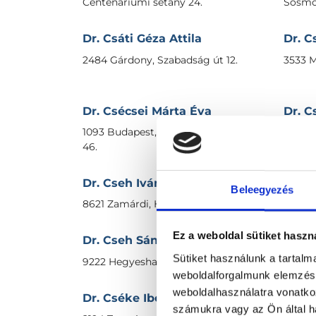
Centenáriumi sétány 24.
Sósmoc
Dr. Csáti Géza Attila
Dr. C
2484 Gárdony, Szabadság út 12.
3533 Mi
Dr. Csécsei Márta Éva
Dr. C
1093 Budapest, IX. kerület, Lónyai u.
6500 B
46.
Dr. Cseh Iván Patrik
Dr. C
Beleegyezés
8621 Zamárdi, Honvéd u. 4.
7621 P
Ez a weboldal sütiket haszn
Dr. Cseh Sándor
Dr. 
Sütiket használunk a tartal
9222 Hegyeshalom, Fő út 168.
2890 Ta
weboldalforgalmunk elemzésé
weboldalhasználatra vonatko
Dr. Cséke Ibolya
Dr. C
számukra vagy az Ön által ha