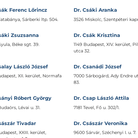
sák Ferenc Lőrincz
Dr. Csáki Aranka
atabánya, Sárberki ltp. 504.
3526 Miskolc, Szentpéteri kap
sáki Zsuzsanna
Dr. Csák Krisztina
yula, Béke sgt. 39.
1149 Budapest, XIV. kerület, Pi
utca 32.
salay László József
Dr. Csanádi József
udapest, XII. kerület, Normafa
7000 Sárbogárd, Ady Endre ut
83.
sányi Róbert György
Dr. Csap László Attila
udaörs, Lévai u. 31.
7181 Tevel, Fő u. 302/1.
sászár Tivadar
Dr. Császár Veronika
dapest, XXIII. kerület,
9600 Sárvár, Széchenyi I. u. 7.