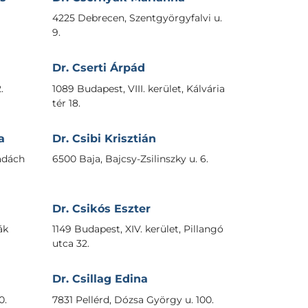
4225 Debrecen, Szentgyörgyfalvi u.
9.
Dr. Cserti Árpád
.
1089 Budapest, VIII. kerület, Kálvária
tér 18.
a
Dr. Csibi Krisztián
Madách
6500 Baja, Bajcsy-Zsilinszky u. 6.
Dr. Csikós Eszter
ák
1149 Budapest, XIV. kerület, Pillangó
utca 32.
Dr. Csillag Edina
0.
7831 Pellérd, Dózsa György u. 100.