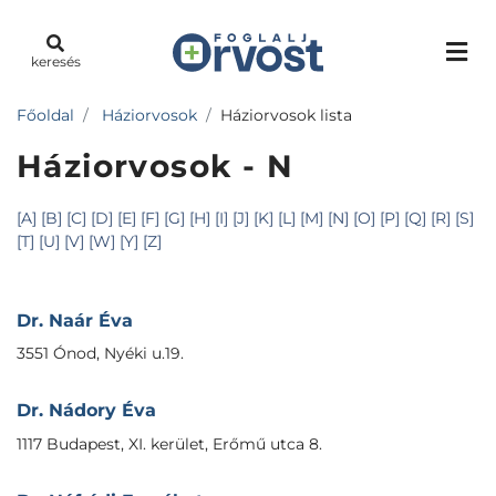
keresés
Főoldal
Háziorvosok
Háziorvosok lista
Háziorvosok - N
[A]
[B]
[C]
[D]
[E]
[F]
[G]
[H]
[I]
[J]
[K]
[L]
[M]
[N]
[O]
[P]
[Q]
[R]
[S]
[T]
[U]
[V]
[W]
[Y]
[Z]
Dr. Naár Éva
3551 Ónod, Nyéki u.19.
Dr. Nádory Éva
1117 Budapest, XI. kerület, Erőmű utca 8.