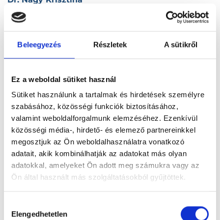
1076 Budapest, VII. kerület, Péterfy Sándor utca 47.
Dr. Nagy Krisztina
Beleegyezés
Részletek
A sütikről
3300 Eger, Petőfi út 21.
Dr. Nagy Lajos
Ez a weboldal sütiket használ
1115 Budapest, XI. kerület, Keveháza utca 10.
Sütiket használunk a tartalmak és hirdetések személyre
szabásához, közösségi funkciók biztosításához,
valamint weboldalforgalmunk elemzéséhez. Ezenkívül
Dr. Nagy Lajos
közösségi média-, hirdető- és elemező partnereinkkel
4150 Püspökladány, Kossuth u. 1.
megosztjuk az Ön weboldalhasználatra vonatkozó
adatait, akik kombinálhatják az adatokat más olyan
Dr. Nagy László
adatokkal, amelyeket Ön adott meg számukra vagy az
3600 Ózd, Lehel V. u. 16.
Ön által használt más szolgáltatásokból gyűjtöttek.
Dr. Nagy Magdolna
Cookie
Hozzájárulás
szabályzat:
https://foglaljorvost.hu/info/foglaljorvost-
Elengedhetetlen
6034 Helvécia, Óvoda u. 1/B.
kiválasztása