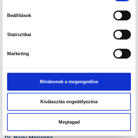
hu-cookie-szabalyzat/
Dr. Nagy Mária
Beállítások
4555 Levelek, Rákóczi u. 13.
Statisztikai
Dr. Nagy Mária
4600 Kisvárda, Szent Gy. tér 2.
Marketing
Dr. Nagy Mária
6722 Szeged, Takaréktár u. 2.
Mindennek a megengedése
Dr. Nagy Mária
9241 Jánossomorja, Dicsőfi E. u. 2.
Kiválasztás engedélyezése
Dr. Nagy Mariann
8330 Sümeg, Kompanik Zs. u. 8.
Megtagad
Dr. Nagy Marianna