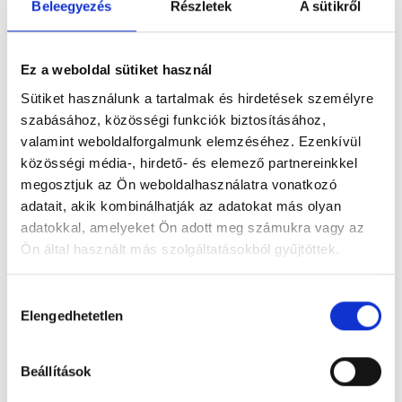
Dr. Umeh Anolue Josiah
Beleegyezés
Részletek
A sütikről
3078 Bátonyterenye, Vasút út 7.
Ez a weboldal sütiket használ
Dr. Ungár Péter István
Sütiket használunk a tartalmak és hirdetések személyre
1024 Budapest, II. kerület, Fillér u. 12.
szabásához, közösségi funkciók biztosításához,
valamint weboldalforgalmunk elemzéséhez. Ezenkívül
Dr. Unger Gyula
közösségi média-, hirdető- és elemező partnereinkkel
2691 Nógrádkövesd, Madách út 1/A.
megosztjuk az Ön weboldalhasználatra vonatkozó
adatait, akik kombinálhatják az adatokat más olyan
Dr. Ungvári Zsigmond
adatokkal, amelyeket Ön adott meg számukra vagy az
4700 Mátészalka, Petőfi u. 14.
Ön által használt más szolgáltatásokból gyűjtöttek.
Cookie
Dr. Urbán Diána
Hozzájárulás
szabályzat:
https://foglaljorvost.hu/info/foglaljorvost-
Elengedhetetlen
kiválasztása
3849 Forró, Szent Imre tér 4.
hu-cookie-szabalyzat/
Dr. Urbán Eszter
Beállítások
6821 Székkutas, Bem u. 1.