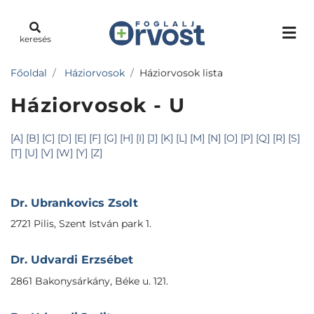
keresés
Főoldal
Háziorvosok
Háziorvosok lista
Háziorvosok - U
[A]
[B]
[C]
[D]
[E]
[F]
[G]
[H]
[I]
[J]
[K]
[L]
[M]
[N]
[O]
[P]
[Q]
[R]
[S]
[T]
[U]
[V]
[W]
[Y]
[Z]
Dr. Ubrankovics Zsolt
2721 Pilis, Szent István park 1.
Dr. Udvardi Erzsébet
2861 Bakonysárkány, Béke u. 121.