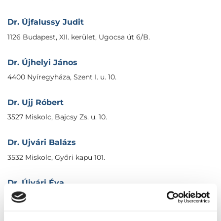
Dr. Újfalussy Judit
1126 Budapest, XII. kerület, Ugocsa út 6/B.
Dr. Újhelyi János
4400 Nyíregyháza, Szent I. u. 10.
Dr. Ujj Róbert
3527 Miskolc, Bajcsy Zs. u. 10.
Dr. Ujvári Balázs
3532 Miskolc, Győri kapu 101.
Dr. Újvári Éva
2500 Esztergom, Bánomi ltp. 34.