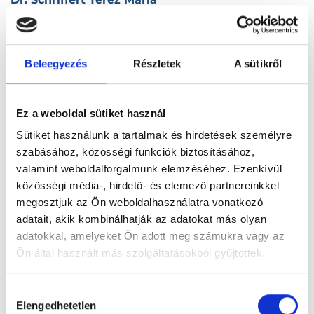
5720 Sarkad, Béke sétány 5.
Dr. Schrott Olga
Beleegyezés
Részletek
A sütikről
9500 Celldömölk, Széchenyi I. u. 5.
Dr. Schröder Zsuzsanna
Ez a weboldal sütiket használ
6114 Bugac, Szabadság tér 2/A.
Sütiket használunk a tartalmak és hirdetések személyre
szabásához, közösségi funkciók biztosításához,
valamint weboldalforgalmunk elemzéséhez. Ezenkívül
Dr. Schukkert Éva
közösségi média-, hirdető- és elemező partnereinkkel
2400 Dunaújváros, Vasmű u. 10.
megosztjuk az Ön weboldalhasználatra vonatkozó
adatait, akik kombinálhatják az adatokat más olyan
Dr. Schuler Ágnes
adatokkal, amelyeket Ön adott meg számukra vagy az
1025 Budapest, II. kerület, Csatárka utca 51.
Ön által használt más szolgáltatásokból gyűjtöttek.
Dr. Schuler Zsófia
Cookie
Hozzájárulás
szabályzat:
https://foglaljorvost.hu/info/foglaljorvost-
Elengedhetetlen
1035 Budapest, III. kerület, Vörösvári út 88.
kiválasztása