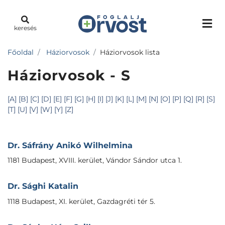
keresés
Főoldal
Háziorvosok
Háziorvosok lista
Háziorvosok - S
[A]
[B]
[C]
[D]
[E]
[F]
[G]
[H]
[I]
[J]
[K]
[L]
[M]
[N]
[O]
[P]
[Q]
[R]
[S]
[T]
[U]
[V]
[W]
[Y]
[Z]
Dr. Sáfrány Anikó Wilhelmina
1181 Budapest, XVIII. kerület, Vándor Sándor utca 1.
Dr. Sághi Katalin
1118 Budapest, XI. kerület, Gazdagréti tér 5.