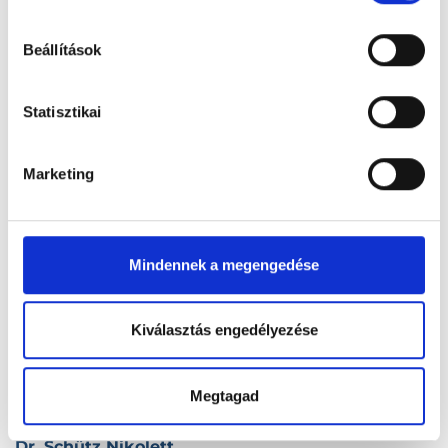
hu-cookie-szabalyzat/
Dr. Schuller Péter Zoltán
Beállítások
3623 Borsodszentgyörgy, Horgos út 4.
Statisztikai
Dr. Schultheisz Katalin
1039 Budapest, III. kerület, Füst Milán utca 28.
Marketing
Dr. Schuth Gábor
7700 Mohács, Véradó u. 1.
Mindennek a megengedése
Dr. Schütz Andrea Judit
2030 Érd, Balatoni u. 66.
Kiválasztás engedélyezése
Dr. Schütz István
2030 Érd, Felső utca 43.
Megtagad
Dr. Schütz Nikolett