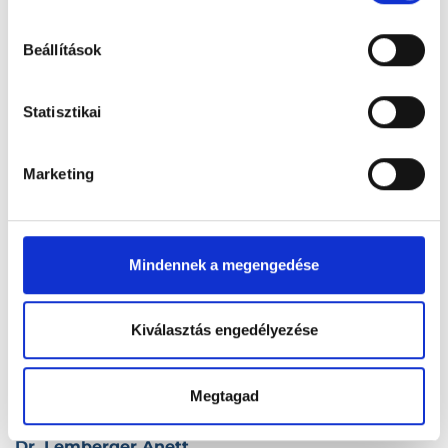
hu-cookie-szabalyzat/
Dr. Lei Edit
Beállítások
6521 Vaskút, Kossuth Lajos u. 99.
Statisztikai
Dr. Lei Gábor
6300 Kalocsa, Kossuth Lajos u. 34-36.
Marketing
Dr. Leitner Péter
1224 Budapest, XXII. kerület, III. utca 1.
Mindennek a megengedése
Dr. Léka Tibor
8581 Bakonyjákó, Rákóczi Ferenc u. 93.
Kiválasztás engedélyezése
Dr. Lelkesi Anita
4700 Mátészalka, Kórház u. 2-4.
Megtagad
Dr. Lemberger Anett