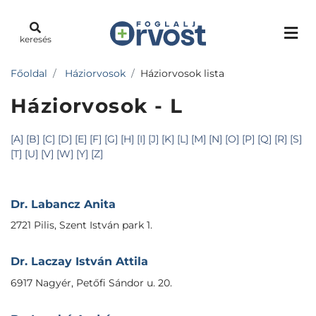
keresés
Főoldal
Háziorvosok
Háziorvosok lista
Háziorvosok - L
[A]
[B]
[C]
[D]
[E]
[F]
[G]
[H]
[I]
[J]
[K]
[L]
[M]
[N]
[O]
[P]
[Q]
[R]
[S]
[T]
[U]
[V]
[W]
[Y]
[Z]
Dr. Labancz Anita
2721 Pilis, Szent István park 1.
Dr. Laczay István Attila
6917 Nagyér, Petőfi Sándor u. 20.