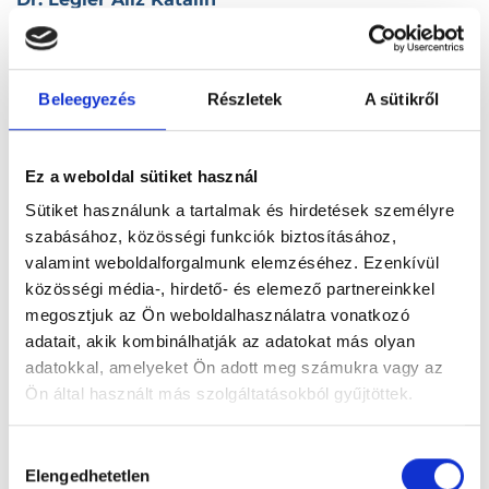
9317 Szany, Dózsa György 1.
Dr. Legli Veronika
Beleegyezés
Részletek
A sütikről
9700 Szombathely, Jáki u. 33/a.
Dr. Légrády Ferenc
Ez a weboldal sütiket használ
6230 Soltvadkert, Ifjúság u. 4/1.
Sütiket használunk a tartalmak és hirdetések személyre
szabásához, közösségi funkciók biztosításához,
valamint weboldalforgalmunk elemzéséhez. Ezenkívül
Dr. Lehel István
közösségi média-, hirdető- és elemező partnereinkkel
1126 Budapest, XII. kerület, Fodor utca 2/C.
megosztjuk az Ön weboldalhasználatra vonatkozó
adatait, akik kombinálhatják az adatokat más olyan
Dr. Lehoczki Gábor
adatokkal, amelyeket Ön adott meg számukra vagy az
1105 Budapest, X. kerület, Gergely utca 26.
Ön által használt más szolgáltatásokból gyűjtöttek.
Dr. Lei Attila
Cookie
Hozzájárulás
szabályzat:
https://foglaljorvost.hu/info/foglaljorvost-
Elengedhetetlen
6528 Bátmonostor, Kossuth Lajos u. 1.
kiválasztása