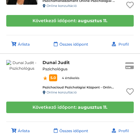
Pszichomenedzsment Online Pszichológiai Tanácsadó Központ
Online konzultáció
Következő időpont:
augusztus 11.
Árlista
Összes időpont
Profil
Dunai Judit
Pszichológus
5.0
4 értékelés
Pszichocloud Pszichológiai Központ - Online ügyfélfogadás
Online konzultáció
Következő időpont:
augusztus 11.
Árlista
Összes időpont
Profil