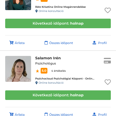
Rátz Krisztina Online Magánrendelése
Online konzultáció
Következő időpont:
holnap
Árlista
Összes időpont
Profil
Salamon Irén
Pszichológus
5.0
4 értékelés
Pszichocloud Pszichológiai Központ - Online ügyfélfogadás
Online konzultáció
Következő időpont:
holnap
Árlista
Összes időpont
Profil