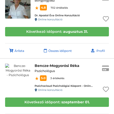
Bőrgyógyász
4.8
702 értékelés
Dr. Apostol Éva Online Konzultáció
Online konzultáció
Következő időpont:
augusztus 31.
Árlista
Összes időpont
Profil
Bencze-Mogyorósi Réka
Pszichológus
5.0
3 értékelés
Pszichocloud Pszichológiai Központ - Online ügyfélfogadás
Online konzultáció
Következő időpont:
szeptember 01.