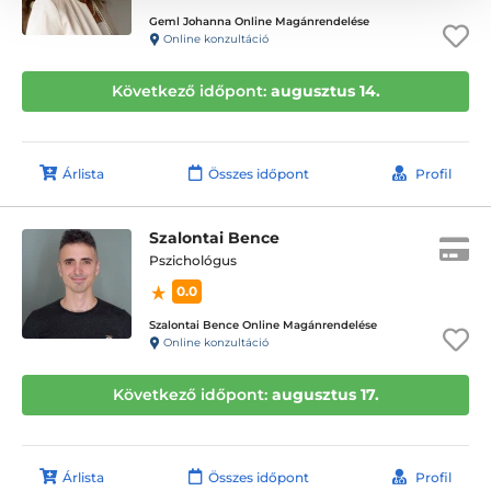
Geml Johanna Online Magánrendelése
Online konzultáció
Következő időpont:
augusztus 14.
Árlista
Összes időpont
Profil
Szalontai Bence
Pszichológus
0.0
Szalontai Bence Online Magánrendelése
Online konzultáció
Következő időpont:
augusztus 17.
Árlista
Összes időpont
Profil