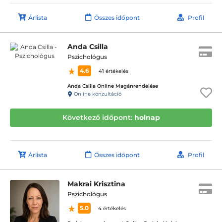
Árlista
Összes időpont
Profil
Anda Csilla
Pszichológus
4.6
41 értékelés
Anda Csilla Online Magánrendelése
Online konzultáció
Következő időpont:
holnap
Árlista
Összes időpont
Profil
Makrai Krisztina
Pszichológus
5.0
4 értékelés