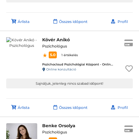
Árlista
Összes időpont
Profil
Kövér Anikó
Pszichológus
5.0
1 értékelés
Pszichocloud Pszichológiai Központ - Online ügyfélfogadás
Online konzultáció
Sajnáljuk, jelenleg nincs szabad időpont!
Árlista
Összes időpont
Profil
Benke Orsolya
Pszichológus