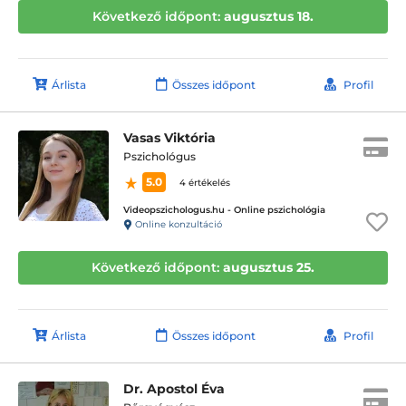
Következő időpont:
augusztus 18.
Árlista
Összes időpont
Profil
Vasas Viktória
Pszichológus
5.0
4 értékelés
Videopszichologus.hu - Online pszichológia
Online konzultáció
Következő időpont:
augusztus 25.
Árlista
Összes időpont
Profil
Dr. Apostol Éva