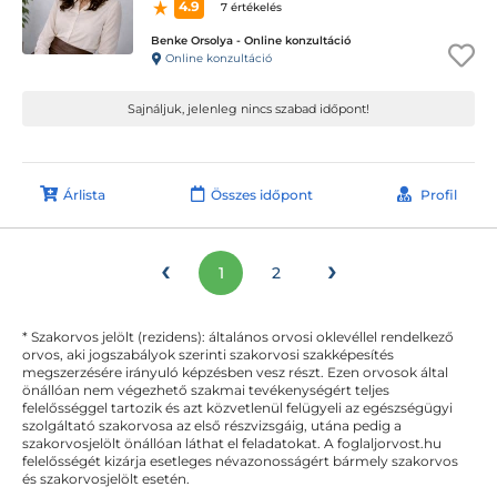
4.9
7 értékelés
Benke Orsolya - Online konzultáció
Online konzultáció
Sajnáljuk, jelenleg nincs szabad időpont!
Árlista
Összes időpont
Profil
‹
›
1
2
* Szakorvos jelölt (rezidens): általános orvosi oklevéllel rendelkező
orvos, aki jogszabályok szerinti szakorvosi szakképesítés
megszerzésére irányuló képzésben vesz részt. Ezen orvosok által
önállóan nem végezhető szakmai tevékenységért teljes
felelősséggel tartozik és azt közvetlenül felügyeli az egészségügyi
szolgáltató szakorvosa az első részvizsgáig, utána pedig a
szakorvosjelölt önállóan láthat el feladatokat. A foglaljorvost.hu
felelősségét kizárja esetleges névazonosságért bármely szakorvos
és szakorvosjelölt esetén.