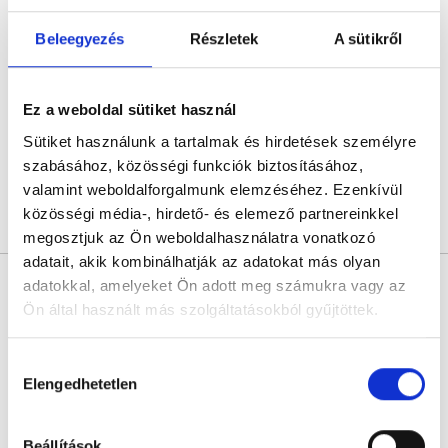
Tóth Adél
Pszichológus
Beleegyezés
Részletek
A sütikről
4.7
18 értékelés
Tóth Adél - Online konzultáció
Online konzultáció
Ez a weboldal sütiket használ
Sütiket használunk a tartalmak és hirdetések személyre
Következő időpont:
augusztus 13.
szabásához, közösségi funkciók biztosításához,
valamint weboldalforgalmunk elemzéséhez. Ezenkívül
közösségi média-, hirdető- és elemező partnereinkkel
Árlista
Összes időpont
Profil
megosztjuk az Ön weboldalhasználatra vonatkozó
adatait, akik kombinálhatják az adatokat más olyan
Kuklis Vanda
adatokkal, amelyeket Ön adott meg számukra vagy az
Pszichológus
Ön által használt más szolgáltatásokból gyűjtöttek.
5.0
6 értékelés
Cookie
Kuklis Vanda - Online konzultáció
Hozzájárulás
Online konzultáció
szabályzat:
https://foglaljorvost.hu/info/foglaljorvost-
Elengedhetetlen
kiválasztása
hu-cookie-szabalyzat/
Következő időpont:
augusztus 13.
Beállítások