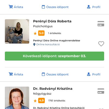
Árlista
Összes időpont
Profil
Perényi Dóra Roberta
Pszichológus
5.0
1 értékelés
Perényi Dóra Online magánrendelése
Online konzultáció
Következő időpont:
szeptember 03.
Árlista
Összes időpont
Profil
Dr. Radványi Krisztina
Nőgyógyász
4.9
1761 értékelés
Dr. Radványi Krisztina Online konzultáció