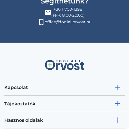
Segíthetünk?
+36 1 700-1398
(H-P: 8:00-20:00)
office@foglaljorvost.hu
Kapcsolat
Tájékoztatók
Hasznos oldalak