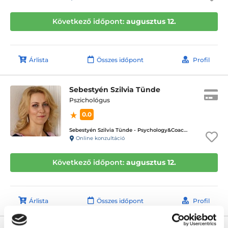
Következő időpont:
augusztus 12.
Árlista
Összes időpont
Profil
Sebestyén Szilvia Tünde
Pszichológus
0.0
Sebestyén Szilvia Tünde - Psychology&Coaching - ICD terápiás magánpraxis
Online konzultáció
Következő időpont:
augusztus 12.
Árlista
Összes időpont
Profil