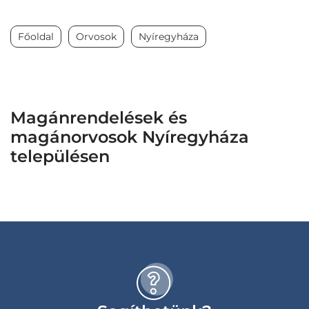
Főoldal
Orvosok
Nyíregyháza
Magánrendelések és
magánorvosok Nyíregyháza
településen