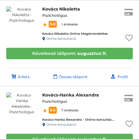
Kovács Nikoletta
Pszichológus
5.0
1 értékelés
Kovács Nikoletta Online Magánrendelése
Online konzultáció
Következő időpont:
augusztus 11.
Árlista
Összes időpont
Profil
Kovács-Hanka Alexandra
Pszichológus
5.0
7 értékelés
Kovács-Hanka Alexandra - Online konzultáció
Online konzultáció