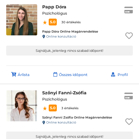
Papp Dóra
Pszichológus
5.0
30 értékelés
Papp Dóra Online Magánrendelése
Online konzultáció
Sajnáljuk, jelenleg nincs szabad időpont!
Árlista
Összes időpont
Profil
Szőnyi Fanni-Zsófia
Pszichológus
5.0
3 értékelés
Szőnyi Fanni Zsófia Online Magánrendelése
Online konzultáció
Sajnáljuk, jelenleg nincs szabad időpont!