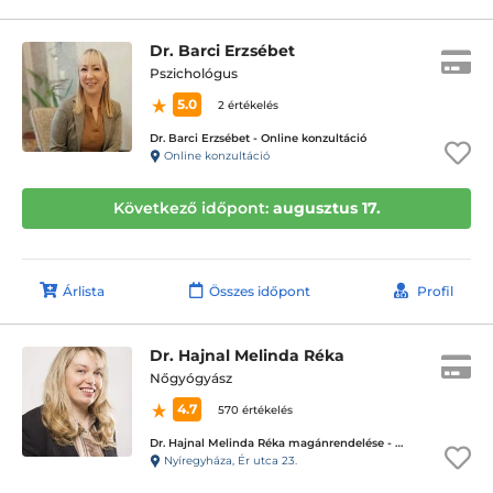
Dr. Barci Erzsébet
Pszichológus
5.0
2 értékelés
Dr. Barci Erzsébet - Online konzultáció
Online konzultáció
Következő időpont:
augusztus 17.
Árlista
Összes időpont
Profil
Dr. Hajnal Melinda Réka
Nőgyógyász
4.7
570 értékelés
Dr. Hajnal Melinda Réka magánrendelése - Nyíregyháza
Nyíregyháza, Ér utca 23.