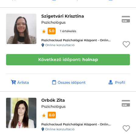
Szigetvári Krisztina
Pszichológus
5.0
1 értékelés
Pszichocloud Pszichológiai Központ - Online ügyfélfogadás
Online konzultáció
Következő időpont:
holnap
Árlista
Összes időpont
Profil
Orbók Zita
Pszichológus
0.0
Pszichocloud Pszichológiai Központ - Online ügyfélfogadás
Online konzultáció