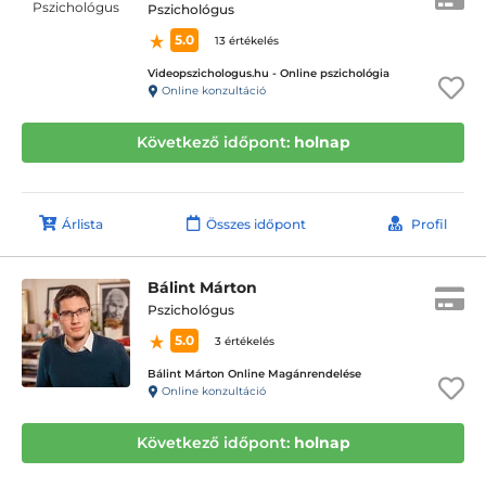
Pszichológus
5.0
13 értékelés
Videopszichologus.hu - Online pszichológia
Online konzultáció
Következő időpont:
holnap
Árlista
Összes időpont
Profil
Bálint Márton
Pszichológus
5.0
3 értékelés
Bálint Márton Online Magánrendelése
Online konzultáció
Következő időpont:
holnap