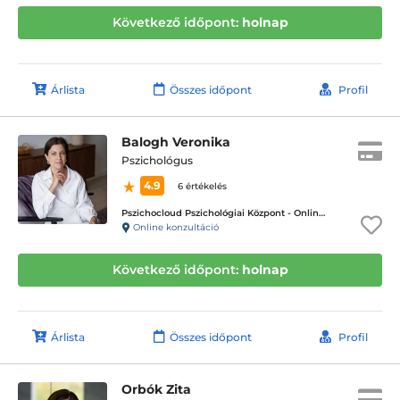
Következő időpont:
holnap
Árlista
Összes időpont
Profil
Balogh Veronika
Pszichológus
4.9
6 értékelés
Pszichocloud Pszichológiai Központ - Online ügyfélfogadás
Online konzultáció
Következő időpont:
holnap
Árlista
Összes időpont
Profil
Orbók Zita