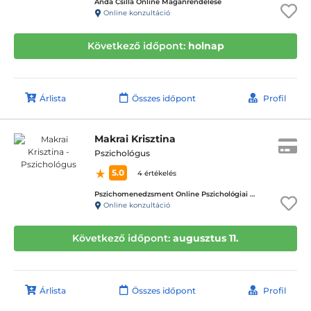
Anda Csilla Online Magánrendelése
Online konzultáció
Következő időpont:
holnap
Árlista
Összes időpont
Profil
Makrai Krisztina
Pszichológus
5.0
4 értékelés
Pszichomenedzsment Online Pszichológiai Tanácsadó Központ
Online konzultáció
Következő időpont:
augusztus 11.
Árlista
Összes időpont
Profil