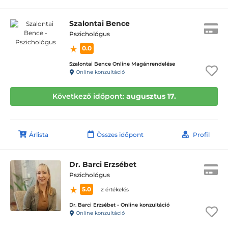
Szalontai Bence
Pszichológus
0.0
Szalontai Bence Online Magánrendelése
Online konzultáció
Következő időpont:
augusztus 17.
Árlista
Összes időpont
Profil
Dr. Barci Erzsébet
Pszichológus
5.0
2 értékelés
Dr. Barci Erzsébet - Online konzultáció
Online konzultáció