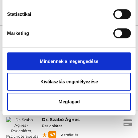
Statisztikai
Árlista
Összes időpont
Profil
Marketing
Kuklis Vanda
Pszichológus
5.0
6 értékelés
Kuklis Vanda - Online konzultáció
Mindennek a megengedése
Online konzultáció
Következő időpont:
augusztus 13.
Kiválasztás engedélyezése
Megtagad
Árlista
Összes időpont
Profil
Dr. Szabó Ágnes
Pszichiáter
4.7
2 értékelés