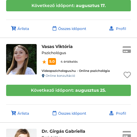
Következő időpont:
augusztus 17.
Árlista
Összes időpont
Profil
Vasas Viktória
Pszichológus
5.0
4 értékelés
Videopszichologus.hu - Online pszichológia
Online konzultáció
Következő időpont:
augusztus 25.
Árlista
Összes időpont
Profil
Dr. Girgás Gabriella