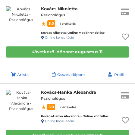
Kovács Nikoletta
Pszichológus
5.0
1 értékelés
Kovács Nikoletta Online Magánrendelése
Online konzultáció
Következő időpont:
augusztus 11.
Árlista
Összes időpont
Profil
Kovács-Hanka Alexandra
Pszichológus
5.0
7 értékelés
Kovács-Hanka Alexandra - Online konzultáció
Online konzultáció