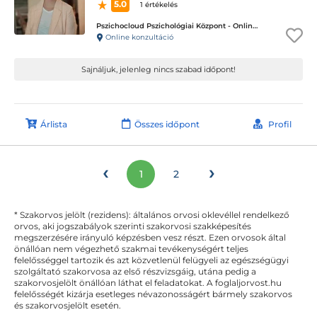
5.0
1 értékelés
Pszichocloud Pszichológiai Központ - Online ügyfélfogadás
Online konzultáció
Sajnáljuk, jelenleg nincs szabad időpont!
Árlista
Összes időpont
Profil
‹
›
1
2
* Szakorvos jelölt (rezidens): általános orvosi oklevéllel rendelkező
orvos, aki jogszabályok szerinti szakorvosi szakképesítés
megszerzésére irányuló képzésben vesz részt. Ezen orvosok által
önállóan nem végezhető szakmai tevékenységért teljes
felelősséggel tartozik és azt közvetlenül felügyeli az egészségügyi
szolgáltató szakorvosa az első részvizsgáig, utána pedig a
szakorvosjelölt önállóan láthat el feladatokat. A foglaljorvost.hu
felelősségét kizárja esetleges névazonosságért bármely szakorvos
és szakorvosjelölt esetén.