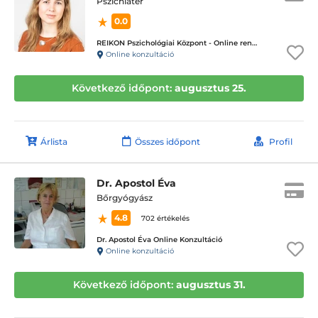
Pszichiáter
0.0
REIKON Pszichológiai Központ - Online rendelés
Online konzultáció
Következő időpont:
augusztus 25.
Árlista
Összes időpont
Profil
Dr. Apostol Éva
Bőrgyógyász
4.8
702 értékelés
Dr. Apostol Éva Online Konzultáció
Online konzultáció
Következő időpont:
augusztus 31.