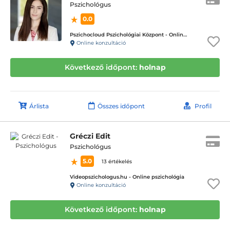
Pszichológus
0.0
Pszichocloud Pszichológiai Központ - Online ügyfélfogadás
Online konzultáció
Következő időpont:
holnap
Árlista
Összes időpont
Profil
Gréczi Edit
Pszichológus
5.0
13 értékelés
Videopszichologus.hu - Online pszichológia
Online konzultáció
Következő időpont:
holnap