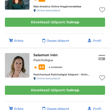
Rátz Krisztina Online Magánrendelése
Online konzultáció
Következő időpont:
holnap
Árlista
Összes időpont
Profil
Salamon Irén
Pszichológus
5.0
4 értékelés
Pszichocloud Pszichológiai Központ - Online ügyfélfogadás
Online konzultáció
Következő időpont:
holnap
Árlista
Összes időpont
Profil