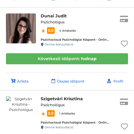
Dunai Judit
Pszichológus
5.0
4 értékelés
Pszichocloud Pszichológiai Központ - Online ügyfélfogadás
Online konzultáció
Következő időpont:
holnap
Árlista
Összes időpont
Profil
Szigetvári Krisztina
Pszichológus
5.0
1 értékelés
Pszichocloud Pszichológiai Központ - Online ügyfélfogadás
Online konzultáció