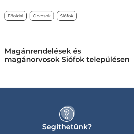
Főoldal
Orvosok
Siófok
Magánrendelések és
magánorvosok Siófok településen
Segíthetünk?