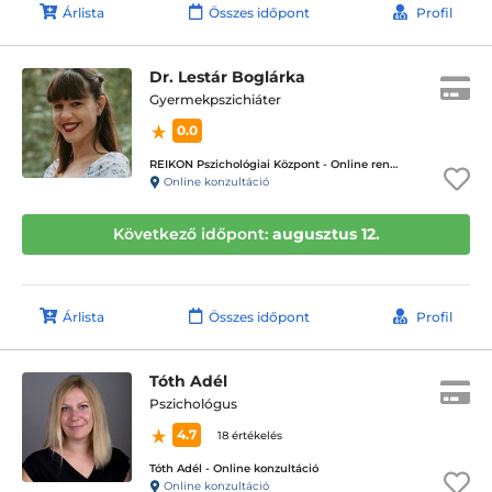
Árlista
Összes időpont
Profil
Dr. Lestár Boglárka
Gyermekpszichiáter
0.0
REIKON Pszichológiai Központ - Online rendelés
Online konzultáció
Következő időpont:
augusztus 12.
Árlista
Összes időpont
Profil
Tóth Adél
Pszichológus
4.7
18 értékelés
Tóth Adél - Online konzultáció
Online konzultáció