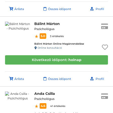
Árlista
Összes időpont
Profil
Bálint Márton
Pszichológus
5.0
3 értékelés
Bálint Márton Online Magánrendelése
Online konzultáció
Következő időpont:
holnap
Árlista
Összes időpont
Profil
Anda Csilla
Pszichológus
4.6
41 értékelés