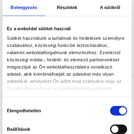
Sebestyén Szilvia Tünde
Beleegyezés
Részletek
A sütikről
Pszichológus
0.0
Sebestyén Szilvia Tünde - Psychology&Coaching - ICD terápiás magánpraxis
Ez a weboldal sütiket használ
Online konzultáció
Sütiket használunk a tartalmak és hirdetések személyre
Következő időpont:
augusztus 12.
szabásához, közösségi funkciók biztosításához,
valamint weboldalforgalmunk elemzéséhez. Ezenkívül
közösségi média-, hirdető- és elemező partnereinkkel
megosztjuk az Ön weboldalhasználatra vonatkozó
Árlista
Összes időpont
Profil
adatait, akik kombinálhatják az adatokat más olyan
adatokkal, amelyeket Ön adott meg számukra vagy az
Dr. Orendt Jácint
Ön által használt más szolgáltatásokból gyűjtöttek.
Nőgyógyász
4.9
635 értékelés
Cookie
Hozzájárulás
Dr. Orendt Jácint Szülészet-Nőgyógyászat
szabályzat:
https://foglaljorvost.hu/info/foglaljorvost-
Elengedhetetlen
kiválasztása
Siófok, Fő utca 174-176 , Átrium Üzletház I. emelet
hu-cookie-szabalyzat/
Következő időpont:
augusztus 12.
Beállítások