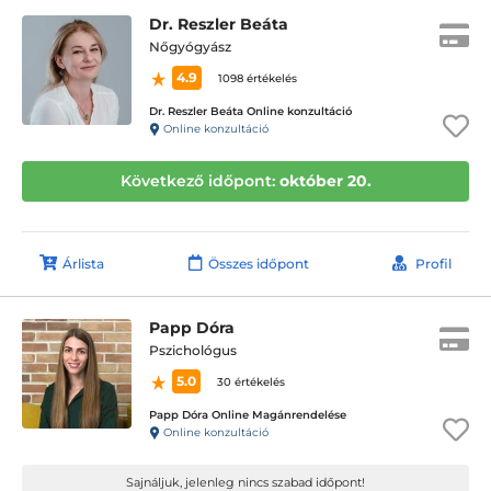
Dr. Reszler Beáta
Nőgyógyász
4.9
1098 értékelés
Dr. Reszler Beáta Online konzultáció
Online konzultáció
Következő időpont:
október 20.
Árlista
Összes időpont
Profil
Papp Dóra
Pszichológus
5.0
30 értékelés
Papp Dóra Online Magánrendelése
Online konzultáció
Sajnáljuk, jelenleg nincs szabad időpont!