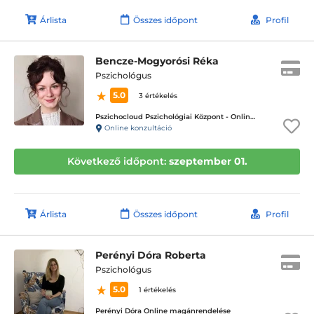
Árlista
Összes időpont
Profil
Bencze-Mogyorósi Réka
Pszichológus
5.0
3 értékelés
Pszichocloud Pszichológiai Központ - Online ügyfélfogadás
Online konzultáció
Következő időpont:
szeptember 01.
Árlista
Összes időpont
Profil
Perényi Dóra Roberta
Pszichológus
5.0
1 értékelés
Perényi Dóra Online magánrendelése