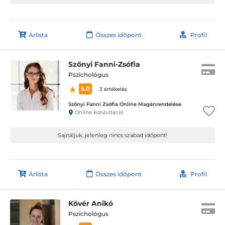
Árlista
Összes időpont
Profil
Szőnyi Fanni-Zsófia
Pszichológus
5.0
3 értékelés
Szőnyi Fanni Zsófia Online Magánrendelése
Online konzultáció
Sajnáljuk, jelenleg nincs szabad időpont!
Árlista
Összes időpont
Profil
Kövér Anikó
Pszichológus