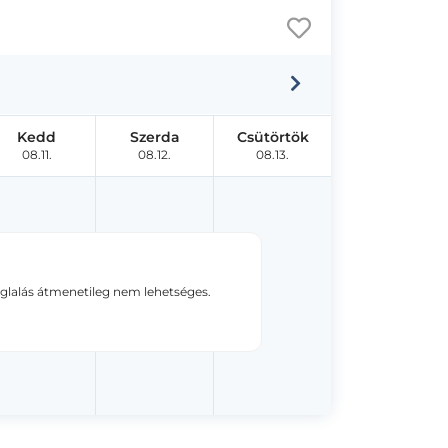
Kedd
Szerda
Csütörtök
08.11.
08.12.
08.13.
oglalás átmenetileg nem lehetséges.