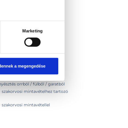
séges hozzá
ntavétel
pon belül
Marketing
zsgálat
onzultáció
- Fülben
 - Orrban
 - Szájban - Garatban
dennek a megengedése
yésztés orrból / fülből / garatból
) szakorvosi mintavételhez tartozó
 szakorvosi mintavétellel