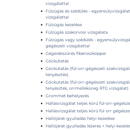
vizsgálattal
Fülzúgás és szédülés - egyensúlyvizsgálat 
vizsgálattal
Fülzúgás kezelése
Fülzúgás szakorvosi vizsgálata
Fülzúgás vagy szédülés - egyensúlyvizsgála
gégészeti vizsgálattal
Gégerákszűrés fiberoszkóppal
Góckutatás
Góckutatás (fül-orr-gégészeti szakvizsgála
tenyésztés)
Góckutatás (fül-orr-gégészeti szakvizsgála
tenyésztés, orrmelléküreg RTG vizsgálat)
Grommet behelyezés
Hallásvizsgálat teljes körű fül-orr-gégésze
Hallásvizsgálat teljes körű fül orr gégészet
Hallójárat-gyulladás helyi kezelése
Hallójárat-gyulladás lézeres + helyi kezelé