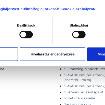
gégészeti vizsgálat szük
...) eltávolítása
Kiegészítő szövettani mi
foglaljorvost.hu/info/foglaljorvost-hu-cookie-szabalyzat/
...) eltávolítása szövettani
Kisnyálmirigy biopszia
zakorvosi vizsgálattal
Kontroll vizsgálat 1 hóna
Beállítások
Statisztikai
Konzultáció, általános vi
Koponyaalapi sebészeti k
Lézer, Infra-lézer kezelés 
Lézer, Infra-lézer kezelés
Lézer, Infra-lézer kezelés
Kiválasztás engedélyezése
Min
oscopiával)
Mandula műtéti alapdíj
Mandula probléma
lat
Mikrobiológiai váladékten
MRSA szűrés (orr + torok
laboratóriumi díj
MRSA szűrés (orr + torok)
Műszeres hallásvizsgálat
Műtét utáni kezelés
Nasalendoscopia