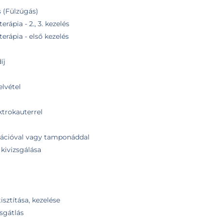
 (Fülzúgás)
rápia - 2., 3. kezelés
erápia - első kezelés
íj
lvétel
ktrokauterrel
ulációval vagy tamponáddal
 kivizsgálása
isztítása, kezelése
sgátlás