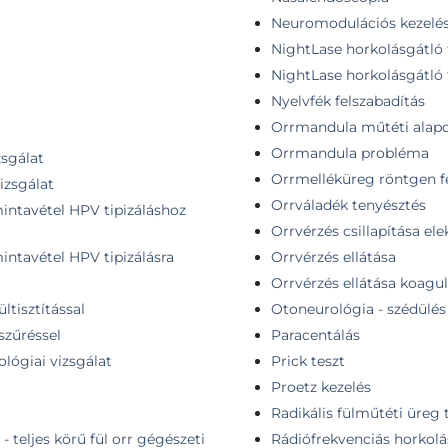
Neuromodulációs kezelés
NightLase horkolásgátló te
NightLase horkolásgátló t
Nyelvfék felszabadítás
Orrmandula műtéti alapd
Orrmandula probléma
zsgálat
Orrmelléküreg röntgen fe
izsgálat
Orrváladék tenyésztés
mintavétel HPV tipizáláshoz
Orrvérzés csillapítása ele
mintavétel HPV tipizálásra
Orrvérzés ellátása
Orrvérzés ellátása koag
ültisztítással
Otoneurológia - szédülés
szűréssel
Paracentálás
ológiai vizsgálat
Prick teszt
Proetz kezelés
Radikális fülműtéti üreg t
- teljes körű fül orr gégészeti
Rádiófrekvenciás horkolá