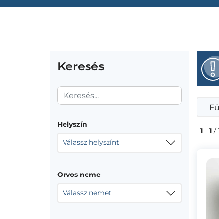
Keresés
Fü
Helyszín
1 - 1
/ 
Válassz helyszínt
Orvos neme
Válassz nemet