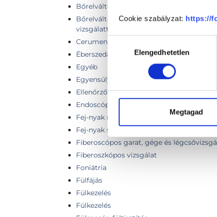
Bőrelváltozás (naevus, basalioma, atheroma
Cookie szabályzat:
https://
Bőrelváltozás (naevus, basalioma, atheroma
vizsgálattal
Hozzájárulás
Cerumen eltávolítás / hallójárat kezelés s
Elengedhetetlen
kiválasztása
Éberszedáció
Egyéb
Egyensúly vizsgálat
Ellenőrző vizsgálat
Endoscópos orrvizsgálat
Megtagad
Fej-nyak rákszűrés (endoscopiával / fiber
Fej-nyak sebészeti szakorvosi vizsgálat
Fiberoscópos garat, gége és légcsővizsgá
Fiberoszkópos vizsgálat
Foniátria
Fülfájás
Fülkezelés
Fülkezelés