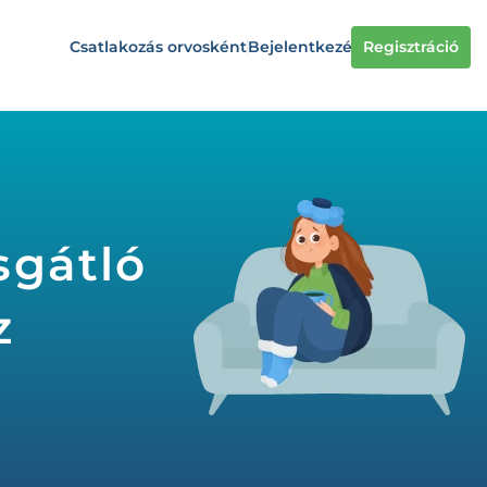
Csatlakozás orvosként
Bejelentkezés
Regisztráció
sgátló
z