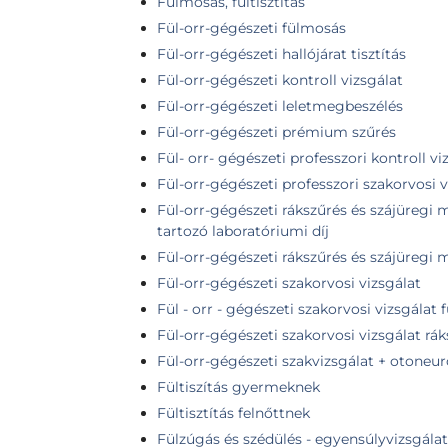
Fülmosás, fültisztítás
Fül-orr-gégészeti fülmosás
Fül-orr-gégészeti hallójárat tisztítás
Fül-orr-gégészeti kontroll vizsgálat
Fül-orr-gégészeti leletmegbeszélés
Fül-orr-gégészeti prémium szűrés
Fül- orr- gégészeti professzori kontroll vi
Fül-orr-gégészeti professzori szakorvosi v
Fül-orr-gégészeti rákszűrés és szájüregi 
tartozó laboratóriumi díj
Fül-orr-gégészeti rákszűrés és szájüregi 
Fül-orr-gégészeti szakorvosi vizsgálat
Fül - orr - gégészeti szakorvosi vizsgálat f
Fül-orr-gégészeti szakorvosi vizsgálat rák
Fül-orr-gégészeti szakvizsgálat + otoneur
Fültiszítás gyermeknek
Fültisztítás felnőttnek
Fülzúgás és szédülés - egyensúlyvizsgálat 