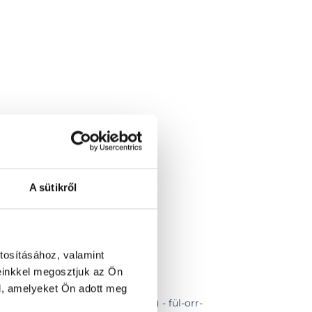
űtéti alapdíj
A sütikről
nyagot nem tartalmaz)
eadás)
tosításához, valamint
kontroll vizsgálattal
einkkel megosztjuk az Ön
 szakvizsgálattal
l, amelyeket Ön adott meg
és hirtelen halláskiesés kezelése) - fül-orr-