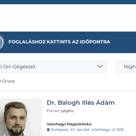
FOGLALÁSHOZ KATTINTS AZ IDŐPONTRA
l-Orr-Gégészet
1 Orvos
Dr. Balogh Illés Ádám
Fül-orr-gégész
Istenhegyi Magánklinika
Budapest, XII. kerület, Istenhegyi út 31/B.