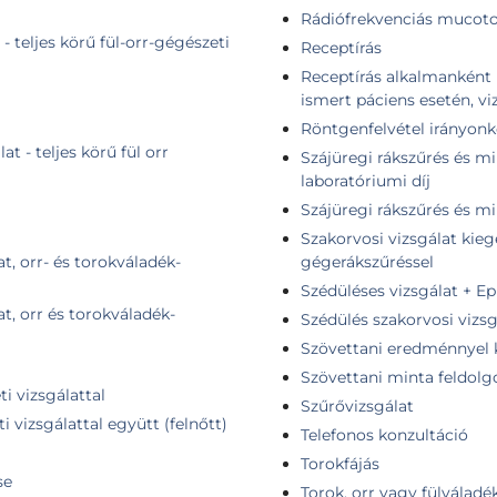
Rádiófrekvenciás mucot
- teljes körű fül-orr-gégészeti
Receptírás
Receptírás alkalmanként 
ismert páciens esetén, vi
Röntgenfelvétel irányonk
t - teljes körű fül orr
Szájüregi rákszűrés és mi
laboratóriumi díj
Szájüregi rákszűrés és mi
Szakorvosi vizsgálat kieg
t, orr- és torokváladék-
gégerákszűréssel
Szédüléses vizsgálat + E
t, orr és torokváladék-
Szédülés szakorvosi vizsg
Szövettani eredménnyel 
Szövettani minta feldolg
ti vizsgálattal
Szűrővizsgálat
i vizsgálattal együtt (felnőtt)
Telefonos konzultáció
Torokfájás
se
Torok, orr vagy fülváladé