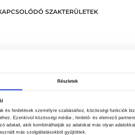
Z KAPCSOLÓDÓ SZAKTERÜLETEK
Horkolás megszüntetés m
Részletek
meterrel
HPV oltás beadás (oltóa
HPV oltás (oltóanyag + b
HPV szűrés
ál
Idegentest eltávolítás
mak és hirdetések személyre szabásához, közösségi funkciók biz
Idegennyelvű konzultáció 
hez. Ezenkívül közösségi média-, hirdető- és elemező partner
) szövettani vizsgálattal
Idegennyelvű konzultáció
zó adatait, akik kombinálhatják az adatokat más olyan adatokka
Infúziós kezelés (fülzúgás 
sznált más szolgáltatásokból gyűjtöttek.