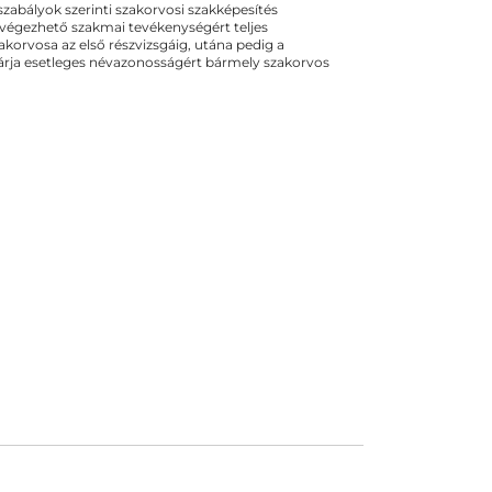
ogszabályok szerinti szakorvosi szakképesítés
 végezhető szakmai tevékenységért teljes
zakorvosa az első részvizsgáig, utána pedig a
kizárja esetleges névazonosságért bármely szakorvos