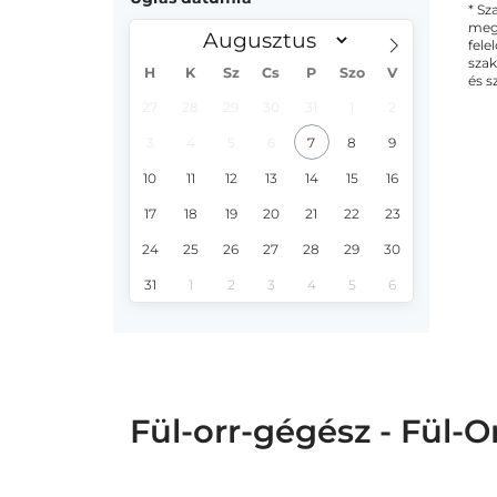
* Sz
megs
fele
szak
H
K
Sz
Cs
P
Szo
V
és s
27
28
29
30
31
1
2
3
4
5
6
7
8
9
10
11
12
13
14
15
16
17
18
19
20
21
22
23
24
25
26
27
28
29
30
31
1
2
3
4
5
6
Fül-orr-gégész - Fül-