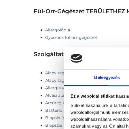
Fül-Orr-Gégészet TERÜLETHE
Allergológia
Gyermek fül-orr-gégészet
Szolgáltatások
Alapvizsgálat endoszkóp vizsgálattal
Beleegyezés
Alapvizsgálat + hallásvizsgálat Tympano
Allergia vizsgálat
Alvási apnoe vizsgálata
Ez a weboldal sütiket haszn
Arcüreg ultrahang
Sütiket használunk a tartal
Bakteriológiai tenyésztés
weboldalforgalmunk elemzésé
Biopsia (orr / garat elváltozás eltávolítása
weboldalhasználatra vonatko
Biopszia
számukra vagy az Ön által ha