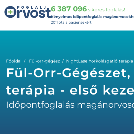
6 387 096
sikeres foglalás!
Kényelmes időpontfoglalás magánorvosokh
2011 óta a páciensekért
Főoldal
Fül-orr-gégész
NightLase horkolásgátló terápia 
Fül-Orr-Gégészet,
terápia - első kez
Időpontfoglalás magánorvos