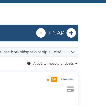
-
+
7 NAP
NightLase horkolásgátló terápia - első kezelés
5.0
3 értékelés