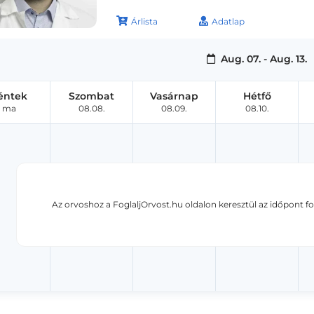
Árlista
Adatlap
Aug. 07. - Aug. 13.
éntek
Szombat
Vasárnap
Hétfő
ma
08.08.
08.09.
08.10.
Az orvoshoz a FoglaljOrvost.hu oldalon keresztül az időpont f