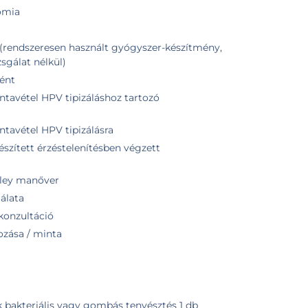
omia
(rendszeresen használt gyógyszer-készítmény,
zsgálat nélkül)
ént
ntavétel HPV tipizáláshoz tartozó
ntavétel HPV tipizálásra
észített érzéstelenítésben végzett
pley manőver
álata
konzultáció
ozása / minta
k bakteriális vagy gombás tenyésztés 1 db