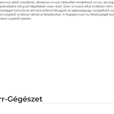
akorvos jelölt (rezidens): általános orvosi oklevéllel rendelkező orvos, aki j
zerzésére irányuló képzésben vesz részt. Ezen orvosok által önállóan nem
lősséggel tartozik és azt közvetlenül felügyeli az egészségügyi szolgáltató s
orvosjelölt önállóan láthat el feladatokat. A foglaljorvost.hu felelősségét 
zakorvosjelölt esetén.
Orr-Gégészet