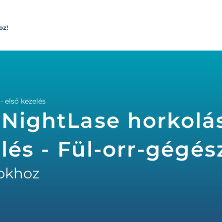
oz!
- első kezelés
 NightLase horkolá
elés - Fül-orr-gégés
okhoz