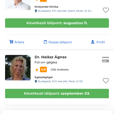
Királyerdei Klinika
Budapest, XXI. kerület, Szent István út 248-250.
Következő időpont:
augusztus 11.
Árlista
Összes időpont
Profil
Dr. Halász Ágnes
Fül-orr-gégész
4.9
2182 értékelés
Egészségliget
Budapest, XVII. kerület, Pesti út 50.
Következő időpont:
szeptember 03.
Árlista
Összes időpont
Profil