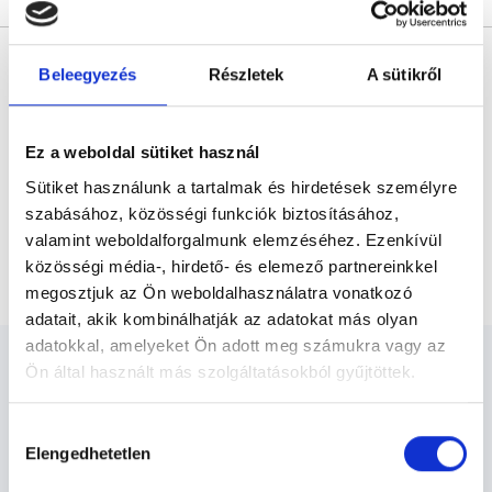
* Szakorvos jelölt (rezidens): általános orvosi oklevéllel rendelkező
orvos, aki jogszabályok szerinti szakorvosi szakképesítés
Beleegyezés
Részletek
A sütikről
megszerzésére irányuló képzésben vesz részt. Ezen orvosok által
önállóan nem végezhető szakmai tevékenységért teljes
felelősséggel tartozik és azt közvetlenül felügyeli az egészségügyi
szolgáltató szakorvosa az első részvizsgáig, utána pedig a
Ez a weboldal sütiket használ
szakorvosjelölt önállóan láthat el feladatokat. A foglaljorvost.hu
felelősségét kizárja esetleges névazonosságért bármely szakorvos
Sütiket használunk a tartalmak és hirdetések személyre
és szakorvosjelölt esetén.
szabásához, közösségi funkciók biztosításához,
valamint weboldalforgalmunk elemzéséhez. Ezenkívül
Főoldal
Fül-orr-gégész
Prick teszt
közösségi média-, hirdető- és elemező partnereinkkel
megosztjuk az Ön weboldalhasználatra vonatkozó
adatait, akik kombinálhatják az adatokat más olyan
adatokkal, amelyeket Ön adott meg számukra vagy az
Ön által használt más szolgáltatásokból gyűjtöttek.
Cookie
Hozzájárulás
szabályzat:
https://foglaljorvost.hu/info/foglaljorvost-
Fül-orr-gégész - Fül-Orr-
Elengedhetetlen
kiválasztása
hu-cookie-szabalyzat/
Gégészet