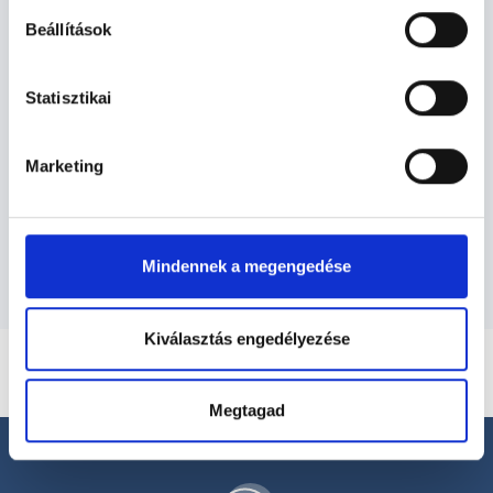
Beállítások
Fül-Orr-Gégészet TERÜLETHEZ
Statisztikai
KAPCSOLÓDÓ SZAKTERÜLETEK
Marketing
Szolgáltatások
Budapesti és vidéki fül-orr-gégész orvosok
Mindennek a megengedése
Kiválasztás engedélyezése
Megtagad