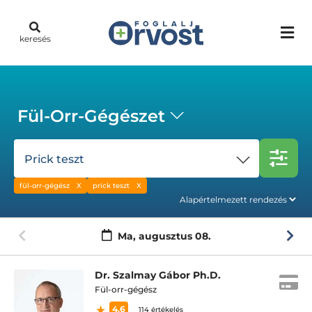
keresés
Fül-Orr-Gégészet
Prick teszt
fül-orr-gégész
prick teszt
Ma,
augusztus 08.
Dr. Szalmay Gábor Ph.D.
Fül-orr-gégész
4.6
114 értékelés