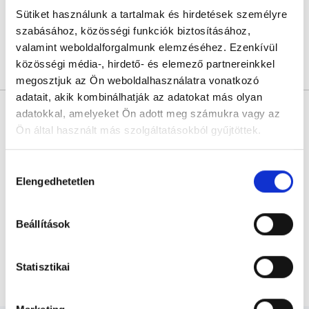
Sütiket használunk a tartalmak és hirdetések személyre
Sajnáljuk, jelenleg nincs szabad időpont!
szabásához, közösségi funkciók biztosításához,
valamint weboldalforgalmunk elemzéséhez. Ezenkívül
közösségi média-, hirdető- és elemező partnereinkkel
Árlista
Összes időpont
Profil
megosztjuk az Ön weboldalhasználatra vonatkozó
adatait, akik kombinálhatják az adatokat más olyan
* Szakorvos jelölt (rezidens): általános orvosi oklevéllel rendelkező
adatokkal, amelyeket Ön adott meg számukra vagy az
orvos, aki jogszabályok szerinti szakorvosi szakképesítés
megszerzésére irányuló képzésben vesz részt. Ezen orvosok által
Ön által használt más szolgáltatásokból gyűjtöttek.
önállóan nem végezhető szakmai tevékenységért teljes
felelősséggel tartozik és azt közvetlenül felügyeli az egészségügyi
szolgáltató szakorvosa az első részvizsgáig, utána pedig a
Cookie
Hozzájárulás
szakorvosjelölt önállóan láthat el feladatokat. A foglaljorvost.hu
szabályzat:
https://foglaljorvost.hu/info/foglaljorvost-
felelősségét kizárja esetleges névazonosságért bármely szakorvos
Elengedhetetlen
kiválasztása
és szakorvosjelölt esetén.
hu-cookie-szabalyzat/
Beállítások
Főoldal
Fül-orr-gégész
Statisztikai
Fül-orr-gégészeti szakorvosi vizsgálat rákszűréssel