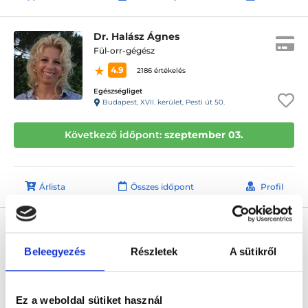
Dr. Halász Ágnes
Fül-orr-gégész
4.9
2186 értékelés
Egészségliget
Budapest, XVII. kerület, Pesti út 50.
Következő időpont:
szeptember 03.
Árlista
Összes időpont
Profil
Dr. Prekopp Péter
Fül-orr-gégész
Beleegyezés
Részletek
A sütikről
0.0
Ars Medica Magánkórház
Budapest, V. kerület, Petőfi Sándor utca 3.
Ez a weboldal sütiket használ