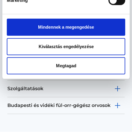
Marketing
Mindennek a megengedése
Fül-orr-gégész - Fül-Orr-
Gégészet
Kiválasztás engedélyezése
Fül-Orr-Gégészet TERÜLETHEZ
Megtagad
KAPCSOLÓDÓ SZAKTERÜLETEK
Szolgáltatások
Budapesti és vidéki fül-orr-gégész orvosok