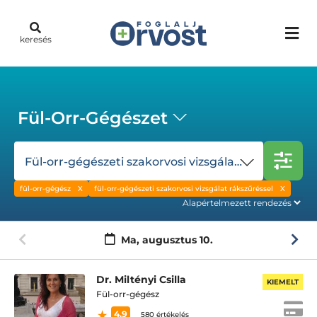
keresés
Fül-Orr-Gégészet
Fül-orr-gégészeti szakorvosi vizsgálat rákszűréssel
fül-orr-gégész
fül-orr-gégészeti szakorvosi vizsgálat rákszűréssel
Ma,
augusztus 10.
Dr. Miltényi Csilla
KIEMELT
Fül-orr-gégész
4.9
580 értékelés