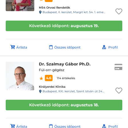
M54 Orvosi Rendelők
Budapest, II. kerület, Margit krt. 54. 1. emelet 1.
Következő időpont:
augusztus 19.
Árlista
Összes időpont
Profil
Dr. Szalmay Gábor Ph.D.
Fül-orr-gégész
4.6
114 értékelés
Királyerdei Klinika
Budapest, XXI. kerület, Szent István út 248-250.
Következő időpont:
augusztus 18.
Árlista
Összes időpont
Profil