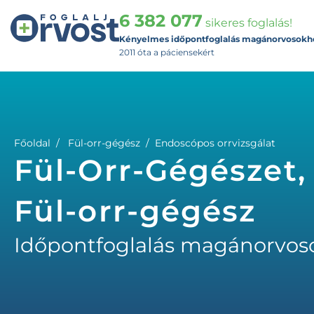
6 382 077
sikeres foglalás!
Kényelmes időpontfoglalás magánorvosokh
2011 óta a páciensekért
Főoldal
Fül-orr-gégész
Endoscópos orrvizsgálat
Fül-Orr-Gégészet,
Fül-orr-gégész
Időpontfoglalás magánorvos