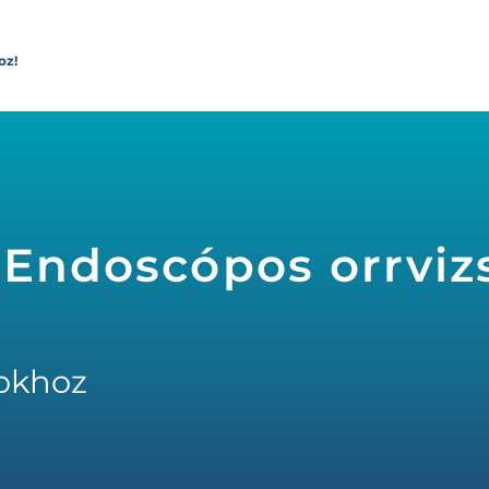
oz!
 Endoscópos orrvizs
okhoz