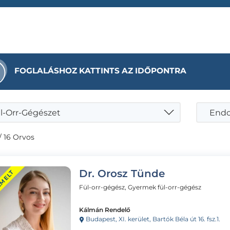
FOGLALÁSHOZ KATTINTS AZ IDŐPONTRA
l-Orr-Gégészet
Endo
/ 16 Orvos
Dr. Orosz Tünde
EMELT
Fül-orr-gégész, Gyermek fül-orr-gégész
Kálmán Rendelő
Budapest, XI. kerület, Bartók Béla út 16. fsz.1.