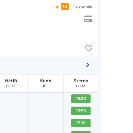
4.9
110 értékelés
Hétfő
Kedd
Szerda
08.10.
08.11.
08.12.
16:30
16:50
17:10