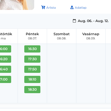
Árlista
Adatlap
Aug. 06. - Aug. 12.
ütörtök
Péntek
Szombat
Vasárnap
ma
08.07.
08.08.
08.09.
16:00
16:30
16:20
17:30
16:40
17:50
17:00
18:10
18:30