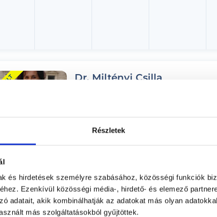
Dr. Miltényi Csilla
EMELT
Fül-orr-gégész, Gyermek fül-orr-gégész, Foniáte
M54 Orvosi Rendelők
Budapest, II. kerület, Margit krt. 54. 1. emelet 1.
Részletek
Árlista
Adatlap
ál
Aug. 06. - Aug. 12.
mak és hirdetések személyre szabásához, közösségi funkciók biz
hez. Ezenkívül közösségi média-, hirdető- és elemező partner
ütörtök
Péntek
Szombat
Vasárnap
zó adatait, akik kombinálhatják az adatokat más olyan adatokka
ma
08.07.
08.08.
08.09.
sznált más szolgáltatásokból gyűjtöttek.