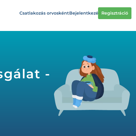
Csatlakozás orvosként
Bejelentkezés
Regisztráció
gálat -