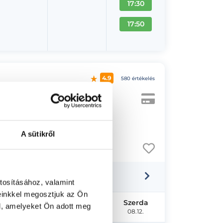
17:30
17:50
4.9
580 értékelés
r
A sütikről
tosításához, valamint
einkkel megosztjuk az Ön
Hétfő
Kedd
Szerda
l, amelyeket Ön adott meg
08.10.
08.11.
08.12.