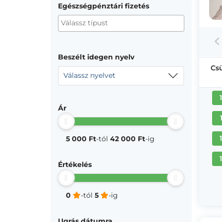
Egészségpénztári fizetés
Beszélt idegen nyelv
Cs
Válassz nyelvet
Ár
5 000 Ft
-tól
42 000 Ft
-ig
Értékelés
0
-tól
5
-ig
Ugrás dátumra