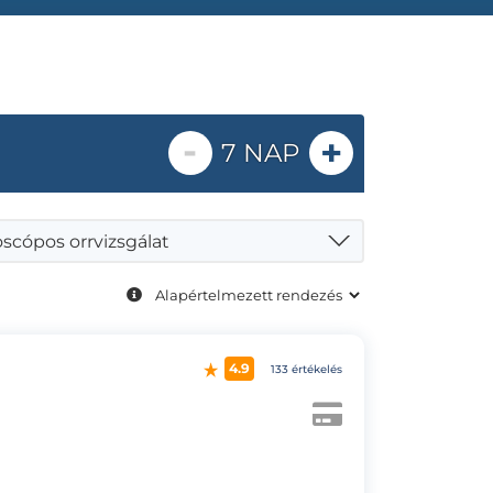
-
+
7 NAP
scópos orrvizsgálat
4.9
133 értékelés