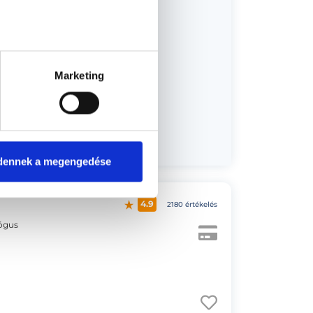
Marketing
us 19.
dennek a megengedése
4.9
2180 értékelés
lógus