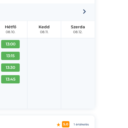
Hétfő
Kedd
Szerda
08.10.
08.11.
08.12.
13:00
13:15
13:30
13:45
5.0
1 értékelés