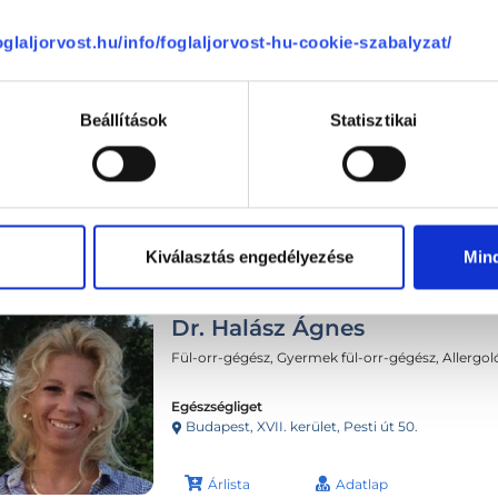
foglaljorvost.hu/info/foglaljorvost-hu-cookie-szabalyzat/
Beállítások
Statisztikai
Következő időpont:
auguszt
Kiválasztás engedélyezése
Min
Dr. Halász Ágnes
Fül-orr-gégész, Gyermek fül-orr-gégész, Allergo
Egészségliget
Budapest, XVII. kerület, Pesti út 50.
Árlista
Adatlap