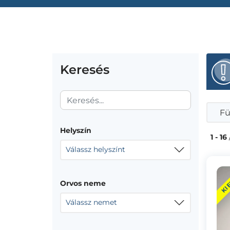
Keresés
Fü
Helyszín
1 - 16
Válassz helyszínt
KI
Orvos neme
Válassz nemet