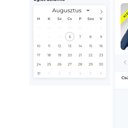
KI
H
K
Sz
Cs
P
Szo
V
27
28
29
30
31
1
2
3
4
5
6
7
8
9
10
11
12
13
14
15
16
17
18
19
20
21
22
23
24
25
26
27
28
29
30
31
1
2
3
4
5
6
Cs