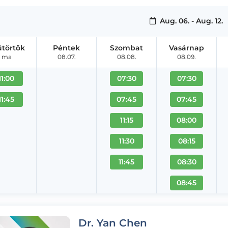
Aug. 06. - Aug. 12.
ütörtök
Péntek
Szombat
Vasárnap
ma
08.07.
08.08.
08.09.
11:00
07:30
07:30
11:45
07:45
07:45
11:15
08:00
11:30
08:15
11:45
08:30
08:45
Dr. Yan Chen