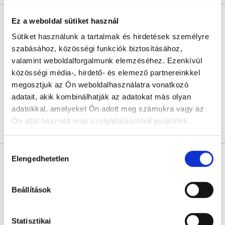
Dr. Pozsgay Erzsébet
Ez a weboldal sütiket használ
Gyermek fül-orr-gégész
Sütiket használunk a tartalmak és hirdetések személyre
5.0
177 értékelés
szabásához, közösségi funkciók biztosításához,
Kálmán Rendelő
valamint weboldalforgalmunk elemzéséhez. Ezenkívül
Budapest, XI. kerület, Bartók Béla út 16. fsz.1.
közösségi média-, hirdető- és elemező partnereinkkel
megosztjuk az Ön weboldalhasználatra vonatkozó
Következő időpont:
augusztus 13.
adatait, akik kombinálhatják az adatokat más olyan
adatokkal, amelyeket Ön adott meg számukra vagy az
Ön által használt más szolgáltatásokból gyűjtöttek.
Árlista
Összes időpont
Profil
Cookie
Hozzájárulás
szabályzat:
https://foglaljorvost.hu/info/foglaljorvost-
Dr. Kiss Alexandra
Elengedhetetlen
kiválasztása
Fül-orr-gégész
hu-cookie-szabalyzat/
4.9
25 értékelés
Beállítások
Kálmán Rendelő
Budapest, XI. kerület, Bartók Béla út 16. fsz.1.
Statisztikai