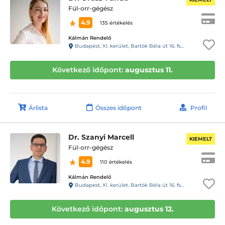
Fül-orr-gégész
4.9
135 értékelés
Kálmán Rendelő
Budapest, XI. kerület, Bartók Béla út 16. fsz.1.
Következő időpont:
augusztus 11.
Árlista
Összes időpont
Profil
Dr. Szanyi Marcell
KIEMELT
Fül-orr-gégész
4.9
110 értékelés
Kálmán Rendelő
Budapest, XI. kerület, Bartók Béla út 16. fsz.1.
Következő időpont:
augusztus 12.