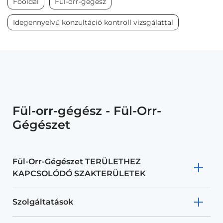
Főoldal
Fül-orr-gégész
Idegennyelvű konzultáció kontroll vizsgálattal
Fül-orr-gégész - Fül-Orr-
Gégészet
Fül-Orr-Gégészet TERÜLETHEZ
KAPCSOLÓDÓ SZAKTERÜLETEK
Szolgáltatások