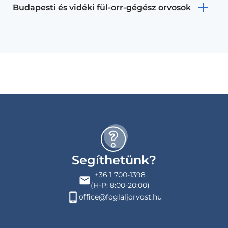
Budapesti és vidéki fül-orr-gégész orvosok
Segíthetünk?
+36 1 700-1398
(H-P: 8:00-20:00)
office@foglaljorvost.hu