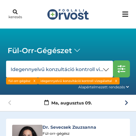
keresés
Fül-Orr-Gégészet
Idegennyelvű konzultáció kontroll vizsgálattal
fül-orr-gégész
idegennyelvű konzultáció kontroll vizsgálattal
Ma,
augusztus 09.
Dr. Sevecsek Zsuzsanna
Fül-orr-gégész