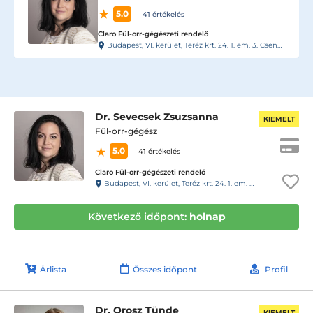
5.0
41 értékelés
Claro Fül-orr-gégészeti rendelő
Budapest, VI. kerület, Teréz krt. 24. 1. em. 3. Csengő: 13.
Dr. Sevecsek Zsuzsanna
KIEMELT
Fül-orr-gégész
5.0
41 értékelés
Claro Fül-orr-gégészeti rendelő
Budapest, VI. kerület, Teréz krt. 24. 1. em. 3. Csengő: 13.
Következő időpont:
holnap
Árlista
Összes időpont
Profil
Dr. Orosz Tünde
KIEMELT