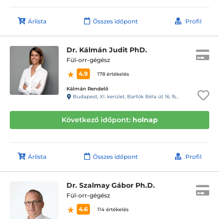
Árlista
Összes időpont
Profil
Dr. Kálmán Judit PhD.
Fül-orr-gégész
4.9
178 értékelés
Kálmán Rendelő
Budapest, XI. kerület, Bartók Béla út 16. fsz.1.
Következő időpont:
holnap
Árlista
Összes időpont
Profil
Dr. Szalmay Gábor Ph.D.
Fül-orr-gégész
4.6
114 értékelés