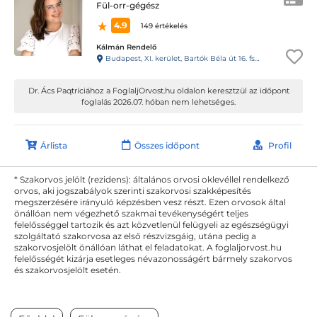
Fül-orr-gégész
4.9
149 értékelés
Kálmán Rendelő
Budapest, XI. kerület, Bartók Béla út 16. fsz.1.
Dr. Ács Paqtríciához a FoglaljOrvost.hu oldalon keresztzül az időpont
foglalás 2026.07. hóban nem lehetséges.
Árlista
Összes időpont
Profil
* Szakorvos jelölt (rezidens): általános orvosi oklevéllel rendelkező
orvos, aki jogszabályok szerinti szakorvosi szakképesítés
megszerzésére irányuló képzésben vesz részt. Ezen orvosok által
önállóan nem végezhető szakmai tevékenységért teljes
felelősséggel tartozik és azt közvetlenül felügyeli az egészségügyi
szolgáltató szakorvosa az első részvizsgáig, utána pedig a
szakorvosjelölt önállóan láthat el feladatokat. A foglaljorvost.hu
felelősségét kizárja esetleges névazonosságért bármely szakorvos
és szakorvosjelölt esetén.