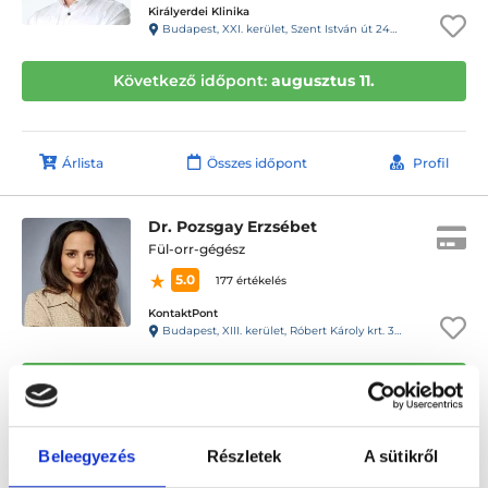
Királyerdei Klinika
Budapest, XXI. kerület, Szent István út 248-250.
Következő időpont:
augusztus 11.
Árlista
Összes időpont
Profil
Dr. Pozsgay Erzsébet
Fül-orr-gégész
5.0
177 értékelés
KontaktPont
Budapest, XIII. kerület, Róbert Károly krt. 36. földszint 6., bejárat az udvar felől balra
Következő időpont:
augusztus 11.
Beleegyezés
Részletek
A sütikről
Árlista
Összes időpont
Profil