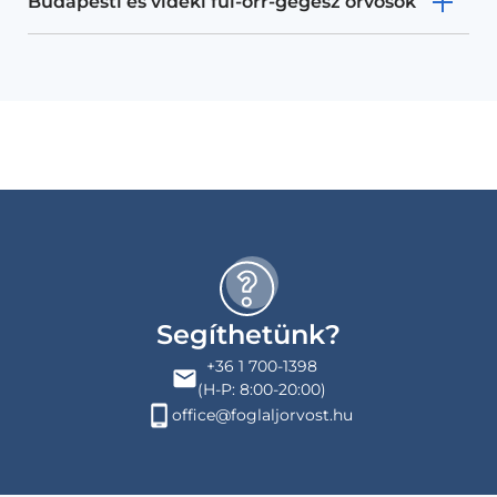
Budapesti és vidéki fül-orr-gégész orvosok
Segíthetünk?
+36 1 700-1398
(H-P: 8:00-20:00)
office@foglaljorvost.hu