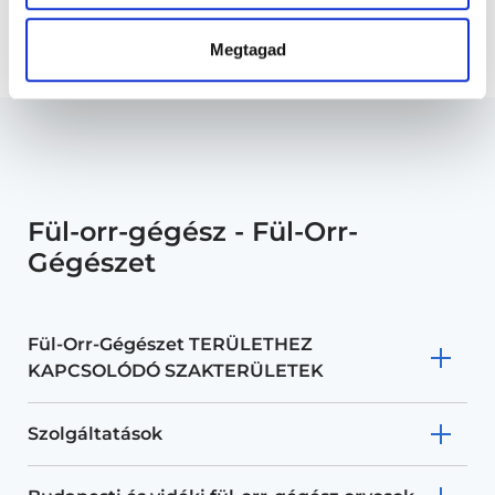
Fülzúgás és szédülés - egyensúlyvizsgálat - teljes körű
fül-orr-gégészeti vizsgálattal
Megtagad
Fül-orr-gégész - Fül-Orr-
Gégészet
Fül-Orr-Gégészet TERÜLETHEZ
KAPCSOLÓDÓ SZAKTERÜLETEK
Szolgáltatások