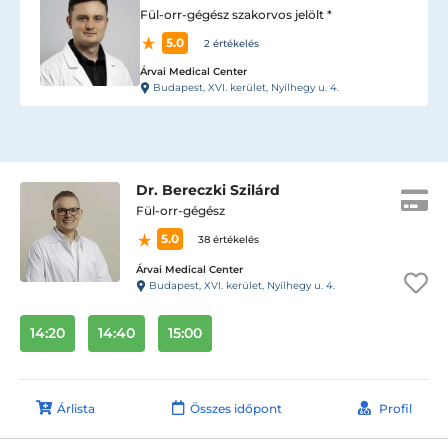
Fül-orr-gégész szakorvos jelölt *
5.0
2 értékelés
Árvai Medical Center
Budapest, XVI. kerület, Nyílhegy u. 4.
Dr. Bereczki Szilárd
Fül-orr-gégész
5.0
38 értékelés
Árvai Medical Center
Budapest, XVI. kerület, Nyílhegy u. 4.
14:20
14:40
15:00
Árlista
Összes időpont
Profil