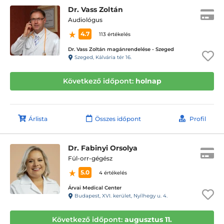
Dr. Vass Zoltán
Audiológus
4.7
113 értékelés
Dr. Vass Zoltán magánrendelése - Szeged
Szeged, Kálvária tér 16.
Következő időpont:
holnap
Árlista
Összes időpont
Profil
Dr. Fabinyi Orsolya
Fül-orr-gégész
5.0
4 értékelés
Árvai Medical Center
Budapest, XVI. kerület, Nyílhegy u. 4.
Következő időpont:
augusztus 11.