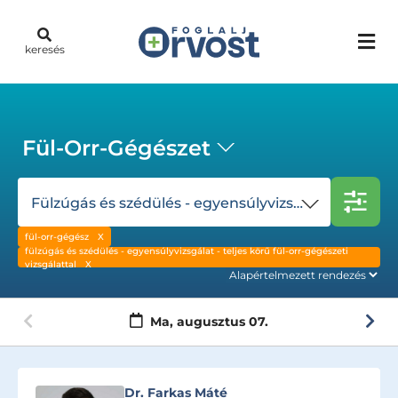
keresés
Fül-Orr-Gégészet
Fülzúgás és szédülés - egyensúlyvizsgálat - teljes körű fül-orr-gégészeti vizsgálattal
fül-orr-gégész
fülzúgás és szédülés - egyensúlyvizsgálat - teljes körű fül-orr-gégészeti
vizsgálattal
Ma,
augusztus 07.
Dr. Farkas Máté