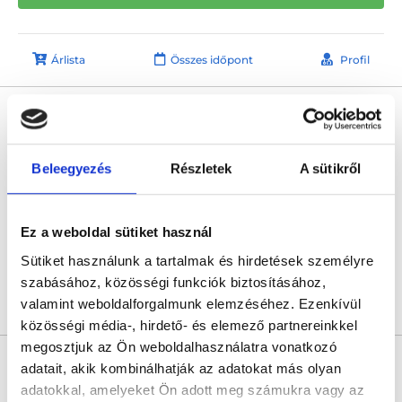
Árlista
Összes időpont
Profil
Dr. Szalmay Gábor Ph.D.
Fül-orr-gégész
4.6
114 értékelés
Beleegyezés
Részletek
A sütikről
Királyerdei Klinika
Budapest, XXI. kerület, Szent István út 248-250.
Ez a weboldal sütiket használ
Következő időpont:
augusztus 11.
Sütiket használunk a tartalmak és hirdetések személyre
szabásához, közösségi funkciók biztosításához,
valamint weboldalforgalmunk elemzéséhez. Ezenkívül
Árlista
Összes időpont
Profil
közösségi média-, hirdető- és elemező partnereinkkel
megosztjuk az Ön weboldalhasználatra vonatkozó
Dr. Farkas Máté
adatait, akik kombinálhatják az adatokat más olyan
Fül-orr-gégész
adatokkal, amelyeket Ön adott meg számukra vagy az