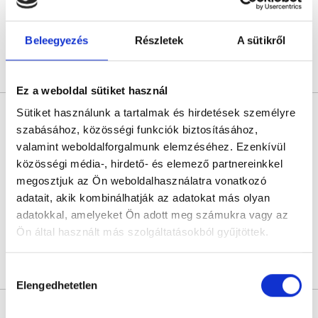
Következő időpont:
szeptember 03.
Beleegyezés
Részletek
A sütikről
Árlista
Összes időpont
Profil
Ez a weboldal sütiket használ
Dr. Ács Patrícia
Sütiket használunk a tartalmak és hirdetések személyre
Fül-orr-gégész
szabásához, közösségi funkciók biztosításához,
valamint weboldalforgalmunk elemzéséhez. Ezenkívül
4.9
149 értékelés
közösségi média-, hirdető- és elemező partnereinkkel
Kálmán Rendelő
megosztjuk az Ön weboldalhasználatra vonatkozó
Budapest, XI. kerület, Bartók Béla út 16. fsz.1.
adatait, akik kombinálhatják az adatokat más olyan
Dr. Ács Paqtríciához a FoglaljOrvost.hu oldalon keresztzül az időpont
adatokkal, amelyeket Ön adott meg számukra vagy az
foglalás 2026.07. hóban nem lehetséges.
Ön által használt más szolgáltatásokból gyűjtöttek.
Cookie
Árlista
Összes időpont
Profil
Hozzájárulás
szabályzat:
https://foglaljorvost.hu/info/foglaljorvost-
Elengedhetetlen
kiválasztása
hu-cookie-szabalyzat/
* Szakorvos jelölt (rezidens): általános orvosi oklevéllel rendelkező
orvos, aki jogszabályok szerinti szakorvosi szakképesítés