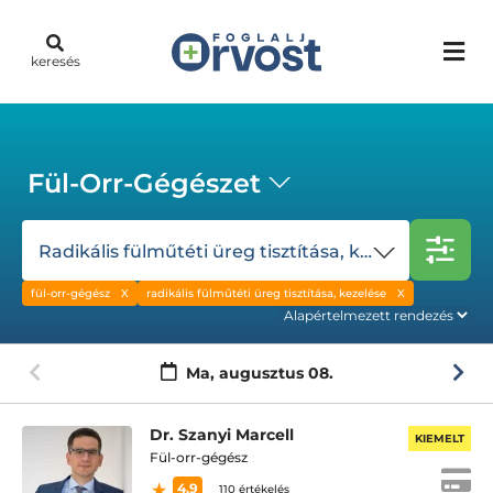
keresés
Fül-Orr-Gégészet
Radikális fülműtéti üreg tisztítása, kezelése
fül-orr-gégész
radikális fülműtéti üreg tisztítása, kezelése
Ma,
augusztus 08.
Dr. Szanyi Marcell
KIEMELT
Fül-orr-gégész
4.9
110 értékelés