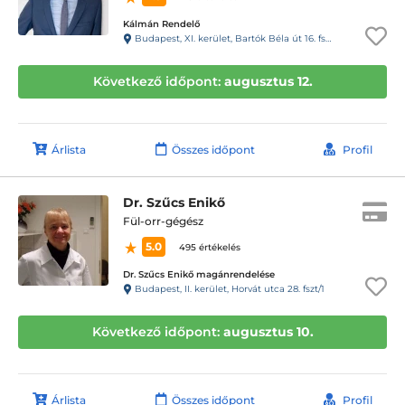
Kálmán Rendelő
Budapest, XI. kerület, Bartók Béla út 16. fsz.1.
Következő időpont:
augusztus 12.
Árlista
Összes időpont
Profil
Dr. Szűcs Enikő
Fül-orr-gégész
5.0
495 értékelés
Dr. Szűcs Enikő magánrendelése
Budapest, II. kerület, Horvát utca 28. fszt/1
Következő időpont:
augusztus 10.
Árlista
Összes időpont
Profil