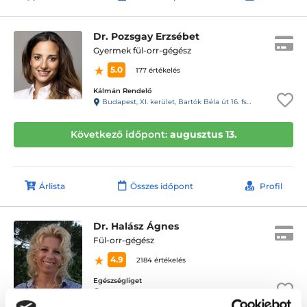
Dr. Pozsgay Erzsébet
Gyermek fül-orr-gégész
5.0
177 értékelés
Kálmán Rendelő
Budapest, XI. kerület, Bartók Béla út 16. fsz.1.
Következő időpont:
augusztus 13.
Árlista
Összes időpont
Profil
Dr. Halász Ágnes
Fül-orr-gégész
4.9
2184 értékelés
Egészségliget
Budapest, XVII. kerület, Pesti út 50.