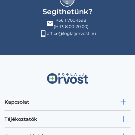
Segíthetünk?
+36 1 700-1398
(H-P: 8:00-20:00)
office@foglaljorvost.hu
Kapcsolat
Tájékoztatók