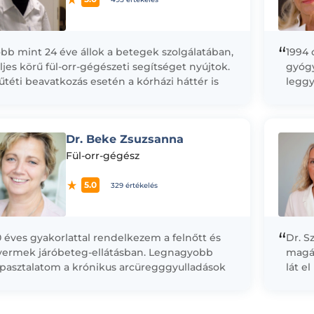
“
bb mint 24 éve állok a betegek szolgálatában,
1994 
ljes körű fül-orr-gégészeti segítséget nyújtok.
gyógy
téti beavatkozás esetén a kórházi háttér is
legg
ndelkezésre áll.
számu
kelle
tudjam
Dr. Beke Zsuzsanna
Fül-orr-gégész
5.0
329 értékelés
“
 éves gyakorlattal rendelkezem a felnőtt és
Dr. S
yermek járóbeteg-ellátásban. Legnagyobb
magán
apasztalatom a krónikus arcüregggyulladások
lát e
ezelésében van, szükség esetén PROETZ-
zelést alkalmazok. A holisztikus gyógyítás
ellemében a...