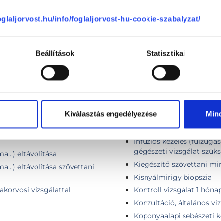
foglaljorvost.hu/info/foglaljorvost-hu-cookie-szabalyzat/
Horkolás megszüntetés m
Beállítások
Statisztikai
meterrel
HPV oltás beadás (oltóa
HPV oltás (oltóanyag + b
HPV szűrés
Idegentest eltávolítás
Kiválasztás engedélyezése
Min
Idegennyelvű konzultáció 
) szövettani vizsgálattal
Idegennyelvű konzultáció
Infúziós kezelés (fülzúgás 
gégészeti vizsgálat szük
...) eltávolítása
Kiegészítő szövettani mi
...) eltávolítása szövettani
Kisnyálmirigy biopszia
zakorvosi vizsgálattal
Kontroll vizsgálat 1 hóna
Konzultáció, általános vi
Koponyaalapi sebészeti k