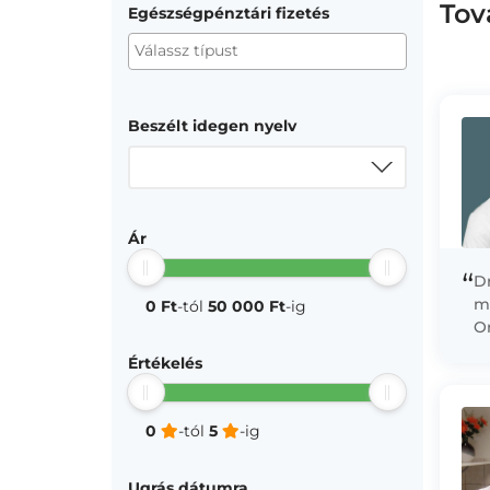
Tov
Egészségpénztári fizetés
Beszélt idegen nyelv
Ár
“
Dr
m
0 Ft
-tól
50 000 Ft
-ig
O
O
Értékelés
ki
sz
0
-tól
5
-ig
Ugrás dátumra