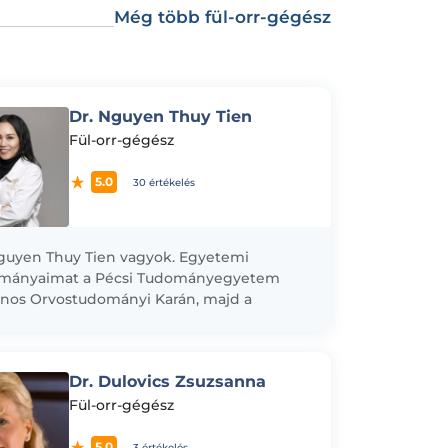
Még több fül-orr-gégész
Dr. Nguyen Thuy Tien
Fül-orr-gégész
5.0
30 értékelés
guyen Thuy Tien vagyok. Egyetemi
lmányaimat a Pécsi Tudományegyetem
ános Orvostudományi Karán, majd a
elweis Egyetem Általános
tudományi Karán abszolváltam kiváló
énnyel. 2015-ben kezdtem...
Dr. Dulovics Zsuzsanna
Fül-orr-gégész
5.0
3 értékelés