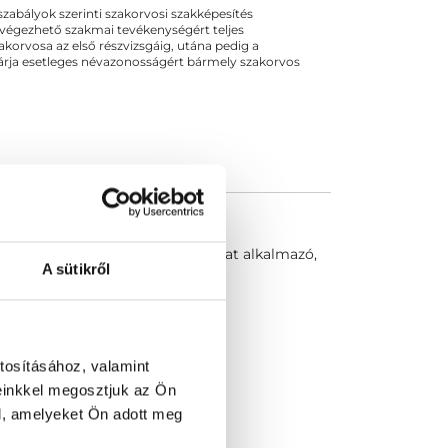
ogszabályok szerinti szakorvosi szakképesítés
 végezhető szakmai tevékenységért teljes
zakorvosa az első részvizsgáig, utána pedig a
kizárja esetleges névazonosságért bármely szakorvos
agy csökkentésére. A hangmintákat alkalmazó,
A sütikről
tosításához, valamint
einkkel megosztjuk az Ön
l, amelyeket Ön adott meg