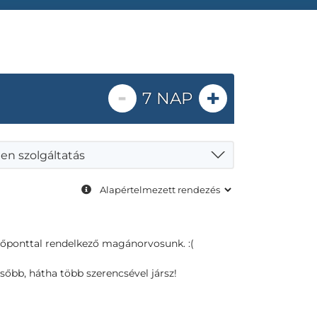
-
+
7 NAP
en szolgáltatás
dőponttal rendelkező magánorvosunk. :(
sőbb, hátha több szerencsével jársz!