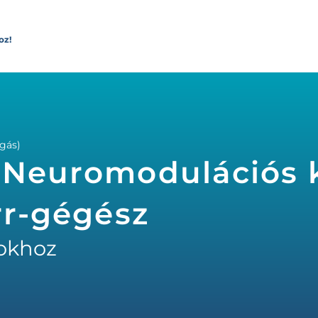
oz!
gás)
, Neuromodulációs 
rr-gégész
okhoz