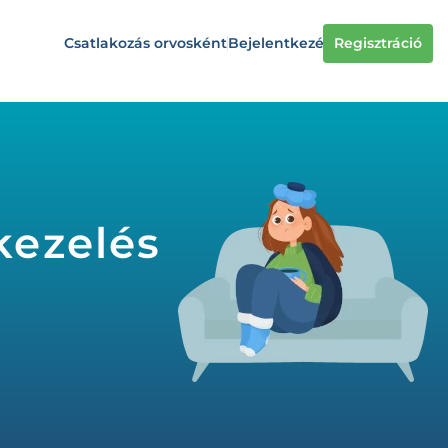
Csatlakozás orvosként
Bejelentkezés
Regisztráció
kezelés