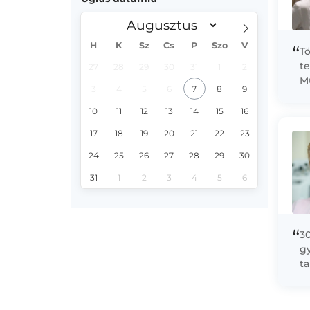
H
K
Sz
Cs
P
Szo
V
“
Tö
te
27
28
29
30
31
1
2
Mű
3
4
5
6
7
8
9
re
10
11
12
13
14
15
16
17
18
19
20
21
22
23
24
25
26
27
28
29
30
31
1
2
3
4
5
6
“
30
g
t
k
ke
sz