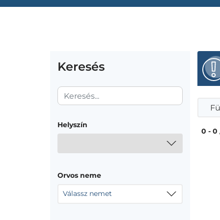
Keresés
Fü
Helyszín
0 - 0
Orvos neme
Válassz nemet