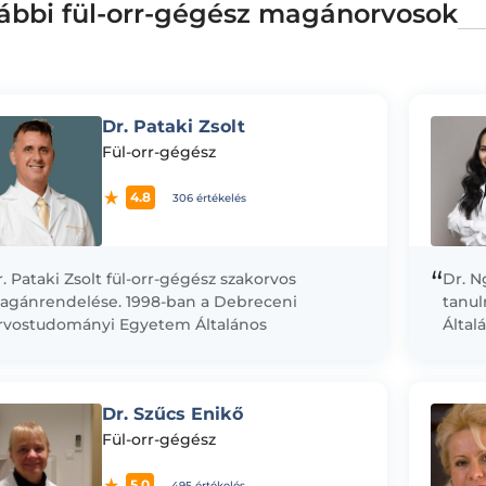
ábbi fül-orr-gégész magánorvosok
Dr. Pataki Zsolt
Fül-orr-gégész
4.8
306 értékelés
“
. Pataki Zsolt fül-orr-gégész szakorvos
Dr. N
agánrendelése. 1998-ban a Debreceni
tanu
rvostudományi Egyetem Általános
Által
rvostudományi Karán diplomáztam. 2003-ban „
Semm
válóan megfelelt” minősítéssel tettem
Orvos
akvizsgát fül- orr– gégegyógyászatból...
eredm
Dr. Szűcs Enikő
Fül-orr-gégész
5.0
495 értékelés