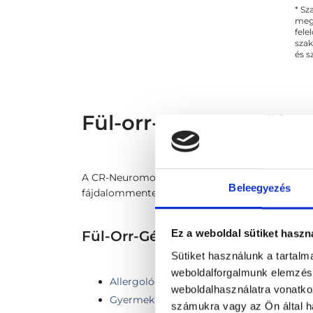
* Sz
megs
fele
szak
és s
Fül-orr-gégész - Fül-
A CR-Neuromodulációnak is nevezett módszer in
Beleegyezés
fájdalommentes kezelés nagy hatékonysággal do
Fül-Orr-Gégészet TERÜLETHE
Ez a weboldal sütiket haszn
Sütiket használunk a tartal
weboldalforgalmunk elemzésé
Allergológia
weboldalhasználatra vonatko
Gyermek fül-orr-gégészet
számukra vagy az Ön által ha