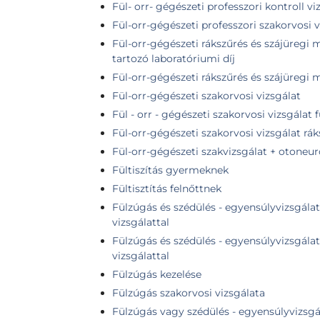
Fül- orr- gégészeti professzori kontroll vi
Fül-orr-gégészeti professzori szakorvosi v
Fül-orr-gégészeti rákszűrés és szájüregi 
tartozó laboratóriumi díj
Fül-orr-gégészeti rákszűrés és szájüregi 
Fül-orr-gégészeti szakorvosi vizsgálat
Fül - orr - gégészeti szakorvosi vizsgálat f
Fül-orr-gégészeti szakorvosi vizsgálat rák
Fül-orr-gégészeti szakvizsgálat + otoneur
Fültiszítás gyermeknek
Fültisztítás felnőttnek
Fülzúgás és szédülés - egyensúlyvizsgálat 
vizsgálattal
Fülzúgás és szédülés - egyensúlyvizsgálat 
vizsgálattal
Fülzúgás kezelése
Fülzúgás szakorvosi vizsgálata
Fülzúgás vagy szédülés - egyensúlyvizsgála