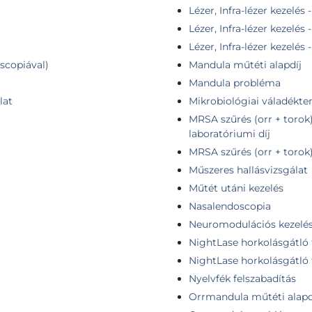
Lézer, Infra-lézer kezelés 
Lézer, Infra-lézer kezelés
Lézer, Infra-lézer kezelés
oscopiával)
Mandula műtéti alapdíj
Mandula probléma
lat
Mikrobiológiai váladékten
MRSA szűrés (orr + torok
laboratóriumi díj
MRSA szűrés (orr + torok)
Műszeres hallásvizsgálat
Műtét utáni kezelés
Nasalendoscopia
Neuromodulációs kezelés
NightLase horkolásgátló te
NightLase horkolásgátló t
Nyelvfék felszabadítás
Orrmandula műtéti alapd