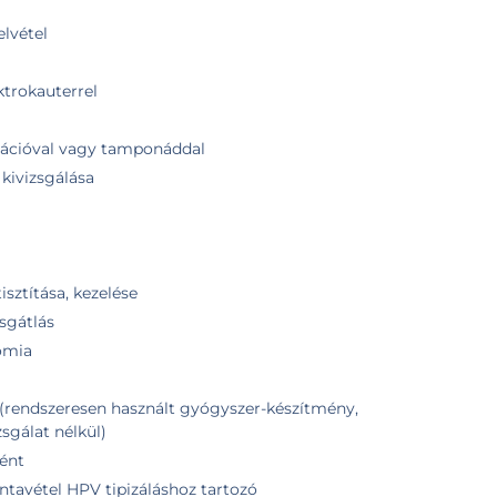
lvétel
ktrokauterrel
ulációval vagy tamponáddal
 kivizsgálása
isztítása, kezelése
sgátlás
omia
(rendszeresen használt gyógyszer-készítmény,
zsgálat nélkül)
ént
ntavétel HPV tipizáláshoz tartozó