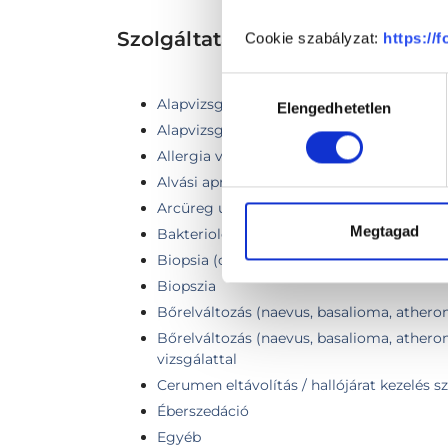
Szolgáltatások
Cookie szabályzat:
https://
Hozzájárulás
Alapvizsgálat endoszkóp vizsgálattal
Elengedhetetlen
kiválasztása
Alapvizsgálat + hallásvizsgálat Tympano
Allergia vizsgálat
Alvási apnoe vizsgálata
Arcüreg ultrahang
Megtagad
Bakteriológiai tenyésztés
Biopsia (orr / garat elváltozás eltávolítása
Biopszia
Bőrelváltozás (naevus, basalioma, atheroma
Bőrelváltozás (naevus, basalioma, atheroma
vizsgálattal
Cerumen eltávolítás / hallójárat kezelés s
Éberszedáció
Egyéb