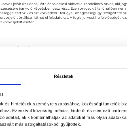
akorvos jelölt (rezidens): általános orvosi oklevéllel rendelkező orvos, aki j
zerzésére irányuló képzésben vesz részt. Ezen orvosok által önállóan nem
lősséggel tartozik és azt közvetlenül felügyeli az egészségügyi szolgáltató s
orvosjelölt önállóan láthat el feladatokat. A foglaljorvost.hu felelősségét 
zakorvosjelölt esetén.
Orr-Gégészet
novatív eljárás a fülzúgás egyes változatainak gyógyítására v
Részletek
lgozik, bár a kezelés ideje aránylag hosszú: több hónap.
Z KAPCSOLÓDÓ SZAKTERÜLETEK
ál
mak és hirdetések személyre szabásához, közösségi funkciók biz
hez. Ezenkívül közösségi média-, hirdető- és elemező partner
zó adatait, akik kombinálhatják az adatokat más olyan adatokka
sznált más szolgáltatásokból gyűjtöttek.