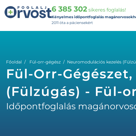
6 385 302
sikeres foglalás!
Kényelmes időpontfoglalás magánorvosokh
2011 óta a páciensekért
Főoldal
Fül-orr-gégész
Neuromodulációs kezelés (Fülzú
Fül-Orr-Gégészet
(Fülzúgás) - Fül-o
Időpontfoglalás magánorvos