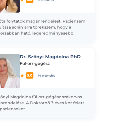
óta folytatok magánrendelést. Páciensem
ítása során arra törekszem, hogy a
yorsabban ható, legeredményesebb,
kra a legoptimálisabb, legkevesebb
metlen mellékhatással járó gyógymódot
 kiválasztani és...
Dr. Szőnyi Magdolna PhD
Fül-orr-gégész
5.0
14 értékelés
zőnyi Magdolna fül-orr-gégész szakorvos
rendelése. A Doktornő 3 éves kor felett
l pácienseket.