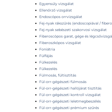
Egyensúly vizsgálat
Ellenőrző vizsgálat
Endoscópos orrvizsgálat
Fej-nyak rákszűrés (endoscopiával / fiber
Fej-nyak sebészeti szakorvosi vizsgálat
Fiberoscópos garat, gége és légcsővizsgá
Fiberoszkópos vizsgálat
Foniátria
Fülfájás
Fülkezelés
Fülkezelés
Fülmosás, fültisztítás
Fül-orr-gégészeti fülmosás
Fül-orr-gégészeti hallójárat tisztítás
Fül-orr-gégészeti kontroll vizsgálat
Fül-orr-gégészeti leletmegbeszélés
Fül-orr-gégészeti prémium szűrés