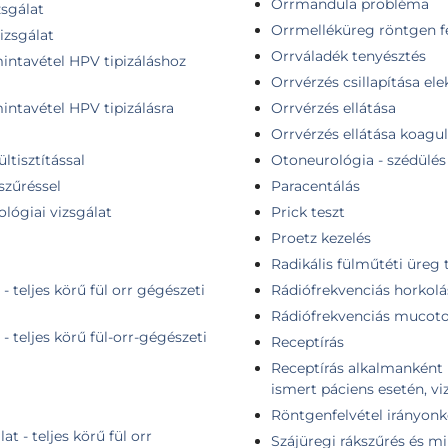
Orrmandula probléma
zsgálat
Orrmelléküreg röntgen fe
izsgálat
Orrváladék tenyésztés
mintavétel HPV tipizáláshoz
Orrvérzés csillapítása ele
mintavétel HPV tipizálásra
Orrvérzés ellátása
Orrvérzés ellátása koag
ültisztítással
Otoneurológia - szédülés
szűréssel
Paracentálás
ológiai vizsgálat
Prick teszt
Proetz kezelés
Radikális fülműtéti üreg t
- teljes körű fül orr gégészeti
Rádiófrekvenciás horkolá
Rádiófrekvenciás mucot
- teljes körű fül-orr-gégészeti
Receptírás
Receptírás alkalmanként 
ismert páciens esetén, vi
Röntgenfelvétel irányonk
t - teljes körű fül orr
Szájüregi rákszűrés és mi