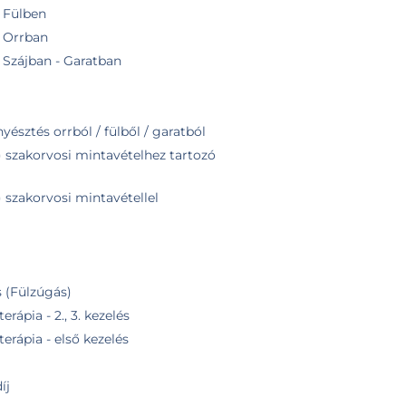
- Fülben
 - Orrban
 - Szájban - Garatban
yésztés orrból / fülből / garatból
) szakorvosi mintavételhez tartozó
 szakorvosi mintavétellel
 (Fülzúgás)
rápia - 2., 3. kezelés
erápia - első kezelés
íj