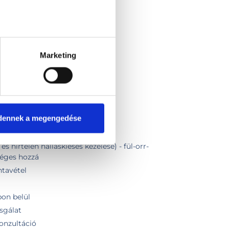
űtéti alapdíj
Marketing
nyagot nem tartalmaz)
eadás)
dennek a megengedése
kontroll vizsgálattal
 szakvizsgálattal
és hirtelen halláskiesés kezelése) - fül-orr-
séges hozzá
ntavétel
pon belül
zsgálat
onzultáció