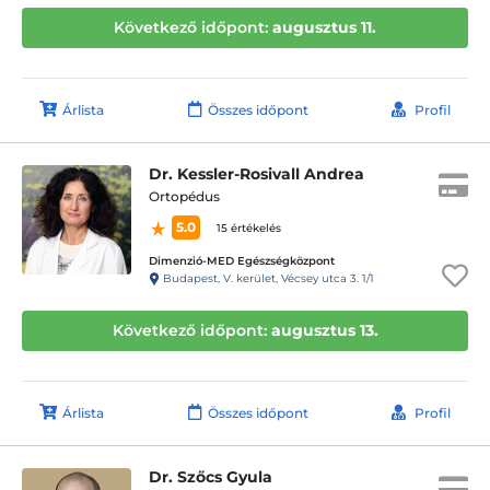
Következő időpont:
augusztus 11.
Árlista
Összes időpont
Profil
Dr. Kessler-Rosivall Andrea
Ortopédus
5.0
15 értékelés
Dimenzió-MED Egészségközpont
Budapest, V. kerület, Vécsey utca 3. 1/1
Következő időpont:
augusztus 13.
Árlista
Összes időpont
Profil
Dr. Szőcs Gyula