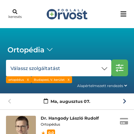
keresés
Ortopédia
Válassz szolgáltatást
ortopédus
Budapest, V. kerület
Ma,
augusztus 07.
Dr. Hangody László Rudolf
Ortopédus
0.0